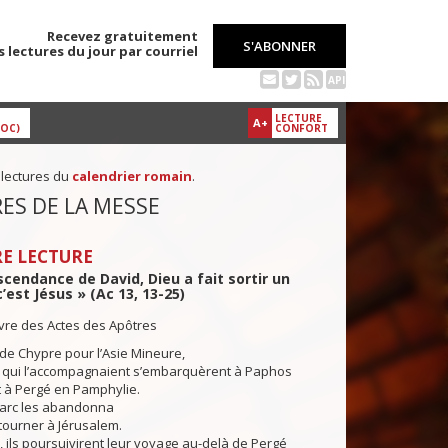
Recevez gratuitement
S'ABONNER
s lectures du jour par courriel
API
LECTURE
A+
DOC)
CONFORT
 lectures du
calendrier romain
.
ES DE LA MESSE
E LECTURE
scendance de David, Dieu a fait sortir un
’est Jésus » (Ac 13, 13-25)
ivre des Actes des Apôtres
e de Chypre pour l’Asie Mineure,
x qui l’accompagnaient s’embarquèrent à Paphos
t à Pergé en Pamphylie.
arc les abandonna
tourner à Jérusalem.
 ils poursuivirent leur voyage au-delà de Pergé