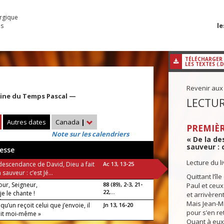
urgique
le
es
TÉLÉCHARGER
LES TEXTES (.
Revenir aux
aine du Temps Pascal —
LECTUR
Autres dates
Canada
|
PREMIÈR
Note sur les calendriers
« De la de
sauveur : c
esse
Lecture du l
 descendance de David, Dieu a fait
Ac 13, 13-25
 sauveur : c’est Jé...
Quittant l’îl
ur, Seigneur,
88 (89), 2-3, 21-
Paul et ceu
22,...
je le chante !
et arrivèren
luia !
Mais Jean-M
lqu’un reçoit celui que j’envoie, il
Jn 13, 16-20
pour s’en re
it moi-même »
Quant à eux,