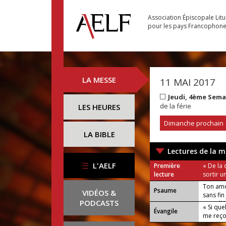
Association Épiscopale Lit
pour les pays Francophon
LA MESSE
11 MAI 2017
Jeudi, 4ème Sem
de la férie
LES HEURES
Dimanche prochain
LA BIBLE
Lectures de la m
L'AELF
Première
« De la
lecture
sortir un
Ton amo
Psaume
VIDÉOS &
sans fin 
PODCASTS
ou : Allé
« Si que
Évangile
me reço