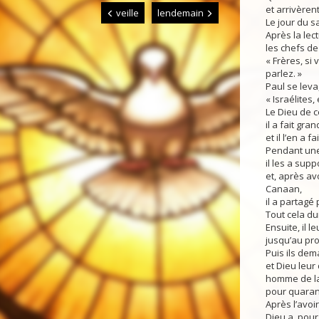
et arrivèrent
veille
lendemain
Le jour du s
Après la lec
les chefs de
« Frères, si
parlez. »
Paul se leva,
« Israélites,
Le Dieu de ce
il a fait gr
et il l’en a f
Pendant une
il les a sup
et, après av
Canaan,
il a partagé
Tout cela du
Ensuite, il l
jusqu’au pr
Puis ils dem
et Dieu leur 
homme de la
pour quaran
Après l’avoir
Dieu a, pour