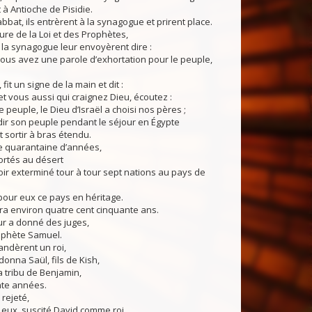
 à Antioche de Pisidie.
abbat, ils entrèrent à la synagogue et prirent place.
ture de la Loi et des Prophètes,
 la synagogue leur envoyèrent dire :
 vous avez une parole d’exhortation pour le peuple,
 fit un signe de la main et dit :
 et vous aussi qui craignez Dieu, écoutez :
 peuple, le Dieu d’Israël a choisi nos pères ;
andir son peuple pendant le séjour en Égypte
ait sortir à bras étendu.
 quarantaine d’années,
portés au désert
oir exterminé tour à tour sept nations au pays de
 pour eux ce pays en héritage.
ra environ quatre cent cinquante ans.
eur a donné des juges,
ophète Samuel.
andèrent un roi,
donna Saül, fils de Kish,
 tribu de Benjamin,
te années.
 rejeté,
 eux, suscité David comme roi,