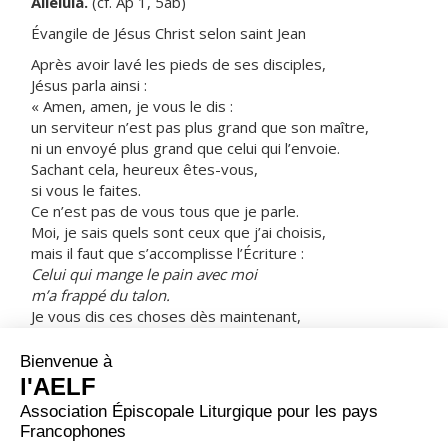
Alléluia.
(cf. Ap 1, 5ab)
Évangile de Jésus Christ selon saint Jean
Après avoir lavé les pieds de ses disciples,
Jésus parla ainsi :
« Amen, amen, je vous le dis :
un serviteur n’est pas plus grand que son maître,
ni un envoyé plus grand que celui qui l’envoie.
Sachant cela, heureux êtes-vous,
si vous le faites.
Ce n’est pas de vous tous que je parle.
Moi, je sais quels sont ceux que j’ai choisis,
mais il faut que s’accomplisse l’Écriture :
Celui qui mange le pain avec moi
m’a frappé du talon.
Je vous dis ces choses dès maintenant,
avant qu’elles n’arrivent ;
ainsi, lorsqu’elles arriveront,
vous croirez que moi, JE SUIS.
Amen, amen, je vous le dis :
si quelqu’un reçoit celui que j’envoie, il me reçoit moi-
même ;