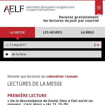
L'AELF
S'abonner
Association Épiscopale Liturgique
pour
les pays Francophones
Calendrier
Recevez gratuitement
Contact
les lectures du jour par courriel
LA MESSE
LES HEURES
LA BIBLE
Le
11 mai 2017
|
de la férie
Revenir aux lectures du
calendrier romain
.
LECTURES DE LA MESSE
PREMIÈRE LECTURE
« De la descendance de David, Dieu a fait sortir un
sauveur : c’est Jésus » (Ac 13, 13-25)