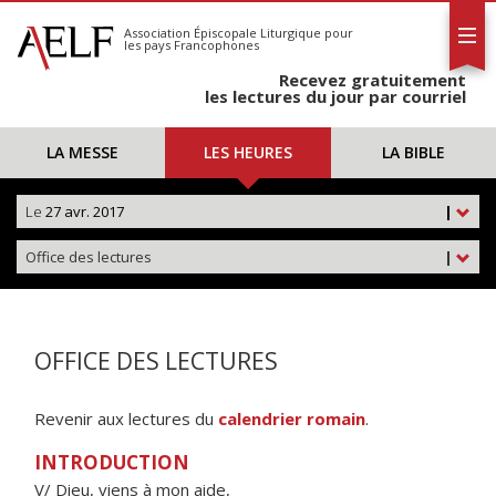
L'AELF
S'abonner
Association Épiscopale Liturgique
pour
les pays Francophones
Calendrier
Recevez gratuitement
Contact
les lectures du jour par courriel
LA MESSE
LES HEURES
LA BIBLE
Le
27 avr. 2017
|
Office des lectures
|
OFFICE DES LECTURES
Revenir aux lectures du
calendrier romain
.
INTRODUCTION
V/ Dieu, viens à mon aide,