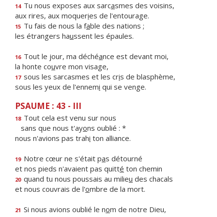
Tu nous exposes aux sarc
a
smes des voisins,
14
aux rires, aux moquer
i
es de l'entourage.
Tu fais de nous la f
a
ble des nations ;
15
les étrangers ha
u
ssent les épaules.
Tout le jour, ma déché
a
nce est devant moi,
16
la honte co
u
vre mon visage,
sous les sarcasmes et les cr
i
s de blasphème,
17
sous les yeux de l'ennem
i
qui se venge.
PSAUME : 43 - III
Tout cela est venu sur nous
18
sans que nous t'ay
o
ns oublié : *
nous n'avions pas trah
i
ton alliance.
Notre cœur ne s'était p
a
s détourné
19
et nos pieds n'avaient pas quitt
é
ton chemin
quand tu nous poussais au milie
u
des chacals
20
et nous couvrais de l'
o
mbre de la mort.
Si nous avions oublié le n
o
m de notre Dieu,
21