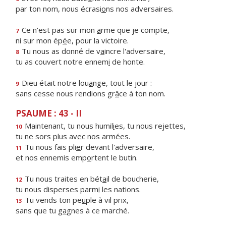
par ton nom, nous écrasi
o
ns nos adversaires.
Ce n'est pas sur mon
a
rme que je compte,
7
ni sur mon ép
é
e, pour la victoire.
Tu nous as donné de v
a
incre l'adversaire,
8
tu as couvert notre ennem
i
de honte.
Dieu était notre lou
a
nge, tout le jour :
9
sans cesse nous rendions gr
â
ce à ton nom.
PSAUME : 43 - II
Maintenant, tu nous humil
i
es, tu nous rejettes,
10
tu ne sors plus av
e
c nos armées.
Tu nous fais pli
e
r devant l'adversaire,
11
et nos ennemis emp
o
rtent le butin.
Tu nous traites en bét
a
il de boucherie,
12
tu nous disperses parm
i
les nations.
Tu vends ton pe
u
ple à vil prix,
13
sans que tu g
a
gnes à ce marché.