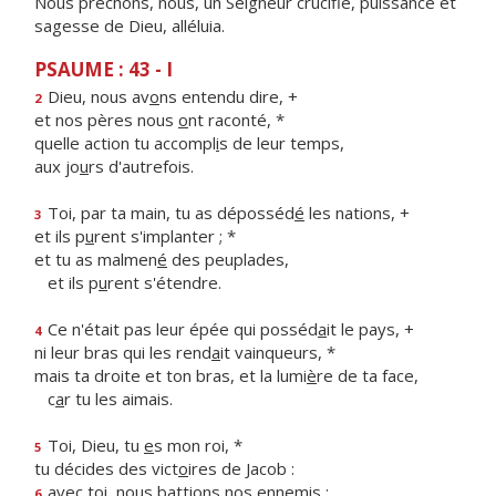
Nous prêchons, nous, un Seigneur crucifié, puissance et
sagesse de Dieu, alléluia.
PSAUME : 43 - I
Dieu, nous av
o
ns entendu dire, +
2
et nos pères nous
o
nt raconté, *
quelle action tu accompl
i
s de leur temps,
aux jo
u
rs d'autrefois.
Toi, par ta main, tu as déposséd
é
les nations, +
3
et ils p
u
rent s'implanter ; *
et tu as malmen
é
des peuplades,
et ils p
u
rent s'étendre.
Ce n'était pas leur épée qui posséd
a
it le pays, +
4
ni leur bras qui les rend
a
it vainqueurs, *
mais ta droite et ton bras, et la lumi
è
re de ta face,
c
a
r tu les aimais.
Toi, Dieu, tu
e
s mon roi, *
5
tu décides des vict
o
ires de Jacob :
avec toi, nous batti
o
ns nos ennemis ;
6