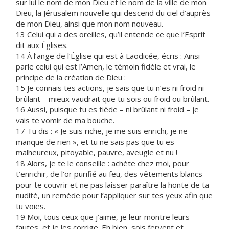
sur lui le nom de mon Dieu et le nom de la ville de mon
Dieu, la Jérusalem nouvelle qui descend du ciel d’auprès
de mon Dieu, ainsi que mon nom nouveau.
13 Celui qui a des oreilles, qu’il entende ce que l’Esprit
dit aux Églises.
14 À l’ange de l’Église qui est à Laodicée, écris : Ainsi
parle celui qui est l’Amen, le témoin fidèle et vrai, le
principe de la création de Dieu :
15 Je connais tes actions, je sais que tu n’es ni froid ni
brûlant – mieux vaudrait que tu sois ou froid ou brûlant.
16 Aussi, puisque tu es tiède – ni brûlant ni froid – je
vais te vomir de ma bouche.
17 Tu dis : « Je suis riche, je me suis enrichi, je ne
manque de rien », et tu ne sais pas que tu es
malheureux, pitoyable, pauvre, aveugle et nu !
18 Alors, je te le conseille : achète chez moi, pour
t’enrichir, de l’or purifié au feu, des vêtements blancs
pour te couvrir et ne pas laisser paraître la honte de ta
nudité, un remède pour l’appliquer sur tes yeux afin que
tu voies.
19 Moi, tous ceux que j’aime, je leur montre leurs
fautes, et je les corrige. Eh bien, sois fervent et