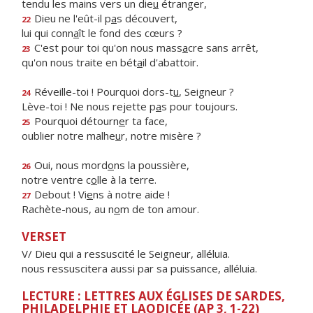
tendu les mains vers un die
u
étranger,
Dieu ne l'eût-il p
a
s découvert,
22
lui qui conn
a
ît le fond des cœurs ?
C'est pour toi qu'on nous mass
a
cre sans arrêt,
23
qu'on nous traite en bét
a
il d'abattoir.
Réveille-toi ! Pourquoi dors-t
u
, Seigneur ?
24
Lève-toi ! Ne nous rejette p
a
s pour toujours.
Pourquoi détourn
e
r ta face,
25
oublier notre malhe
u
r, notre misère ?
Oui, nous mord
o
ns la poussière,
26
notre ventre c
o
lle à la terre.
Debout ! Vi
e
ns à notre aide !
27
Rachète-nous, au n
o
m de ton amour.
VERSET
V/ Dieu qui a ressuscité le Seigneur, alléluia.
nous ressuscitera aussi par sa puissance, alléluia.
LECTURE : LETTRES AUX ÉGLISES DE SARDES,
PHILADELPHIE ET LAODICÉE (AP 3, 1-22)