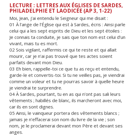
LECTURE : LETTRES AUX ÉGLISES DE SARDES,
PHILADELPHIE ET LAODICÉE (AP 3, 1-22)
Moi, Jean, j’ai entendu le Seigneur qui me disait :
01 À l’ange de l’Église qui est à Sardes, écris : Ainsi parle
celui qui a les sept esprits de Dieu et les sept étoiles :
Je connais ta conduite, je sais que ton nom est celui d’un
vivant, mais tu es mort.
02 Sois vigilant, raffermis ce qui te reste et qui allait
mourir, car je n’ai pas trouvé que tes actes soient
parfaits devant mon Dieu.
03 Eh bien, rappelle-toi ce que tu as reçu et entendu,
garde-le et convertis-toi. Si tu ne veilles pas, je viendrai
comme un voleur et tu ne pourras savoir à quelle heure
je viendrai te surprendre.
04 À Sardes, pourtant, tu en as qui n’ont pas sali leurs
vêtements ; habillés de blanc, ils marcheront avec moi,
car ils en sont dignes.
05 Ainsi, le vainqueur portera des vêtements blancs ;
jamais je n’effacerai son nom du livre de la vie ; son
nom, je le proclamerai devant mon Père et devant ses
anges.