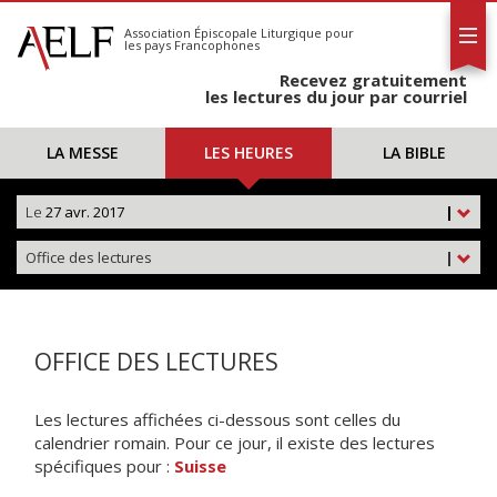
L'AELF
S'abonner
Association Épiscopale Liturgique
pour
les pays Francophones
Calendrier
Recevez gratuitement
Contact
les lectures du jour par courriel
LA MESSE
LES HEURES
LA BIBLE
Le
27 avr. 2017
|
Office des lectures
|
OFFICE DES LECTURES
Les lectures affichées ci-dessous sont celles du
calendrier romain. Pour ce jour, il existe des lectures
spécifiques pour :
Suisse