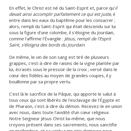
En effet, le Christ est né du Saint-Esprit et, parce qu'
il
devait ainsi accomplir parfaitement ce qui est juste
, il
entre dans les eaux du baptême pour les consacrer ;
alors, rempli du Saint-Esprit qui était descendu sur lui
sous la figure d'une colombe, il s'éloigne du Jourdain,
comme l'affirme l'Évangile :
Jésus, rempli de l'Esprit
Saint, s'éloigna des bords du Jourdain
.
De même, le vin de son sang est tiré de plusieurs
grappes, c'est-à-dire de raisins de la vigne plantée par
lui, écrasés sous le pressoir de la croix ; versé dans le
cœur des fidèles au moyen de grandes coupes, il y
bouillonne par sa propre vertu.
C'est là le sacrifice de la Pâque, qui apporte le salut à
tous ceux qui sont libérés de l'esclavage de l'Égypte et
de Pharaon, c'est-à-dire du démon. Recevez-le en union
avec nous, dans toute l'avidité d'un cœur religieux.
Notre Seigneur Jésus Christ lui-même, que nous
croyons présent dans ses sacrements, nous sanctifie
en profondeur, et sa vertu sans prix demeure pour