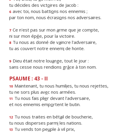
tu décides des vict
o
ires de Jacob :
avec toi, nous batti
o
ns nos ennemis ;
6
par ton nom, nous écrasi
o
ns nos adversaires.
Ce n'est pas sur mon
a
rme que je compte,
7
ni sur mon ép
é
e, pour la victoire.
Tu nous as donné de v
a
incre l'adversaire,
8
tu as couvert notre ennem
i
de honte.
Dieu était notre lou
a
nge, tout le jour :
9
sans cesse nous rendions gr
â
ce à ton nom.
PSAUME : 43 - II
Maintenant, tu nous humil
i
es, tu nous rejettes,
10
tu ne sors plus av
e
c nos armées.
Tu nous fais pli
e
r devant l'adversaire,
11
et nos ennemis emp
o
rtent le butin.
Tu nous traites en bét
a
il de boucherie,
12
tu nous disperses parm
i
les nations.
Tu vends ton pe
u
ple à vil prix,
13