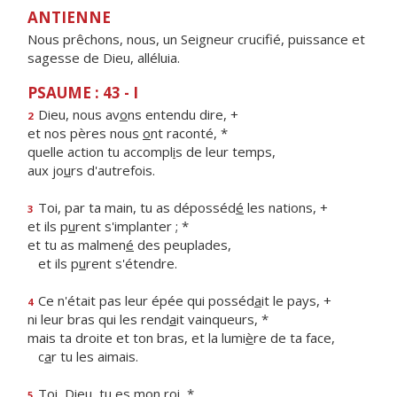
ANTIENNE
Nous prêchons, nous, un Seigneur crucifié, puissance et
sagesse de Dieu, alléluia.
PSAUME : 43 - I
Dieu, nous av
o
ns entendu dire, +
2
et nos pères nous
o
nt raconté, *
quelle action tu accompl
i
s de leur temps,
aux jo
u
rs d'autrefois.
Toi, par ta main, tu as déposséd
é
les nations, +
3
et ils p
u
rent s'implanter ; *
et tu as malmen
é
des peuplades,
et ils p
u
rent s'étendre.
Ce n'était pas leur épée qui posséd
a
it le pays, +
4
ni leur bras qui les rend
a
it vainqueurs, *
mais ta droite et ton bras, et la lumi
è
re de ta face,
c
a
r tu les aimais.
Toi, Dieu, tu
e
s mon roi, *
5