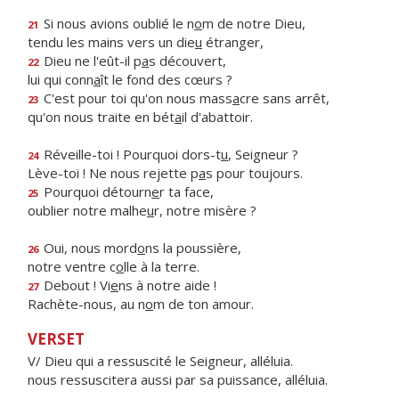
Si nous avions oublié le n
o
m de notre Dieu,
21
tendu les mains vers un die
u
étranger,
Dieu ne l'eût-il p
a
s découvert,
22
lui qui conn
a
ît le fond des cœurs ?
C'est pour toi qu'on nous mass
a
cre sans arrêt,
23
qu'on nous traite en bét
a
il d'abattoir.
Réveille-toi ! Pourquoi dors-t
u
, Seigneur ?
24
Lève-toi ! Ne nous rejette p
a
s pour toujours.
Pourquoi détourn
e
r ta face,
25
oublier notre malhe
u
r, notre misère ?
Oui, nous mord
o
ns la poussière,
26
notre ventre c
o
lle à la terre.
Debout ! Vi
e
ns à notre aide !
27
Rachète-nous, au n
o
m de ton amour.
VERSET
V/ Dieu qui a ressuscité le Seigneur, alléluia.
nous ressuscitera aussi par sa puissance, alléluia.