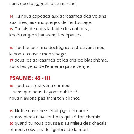
sans que tu g
a
gnes à ce marché.
Tu nous exposes aux sarc
a
smes des voisins,
14
aux rires, aux moquer
i
es de l'entourage.
Tu fais de nous la f
a
ble des nations ;
15
les étrangers ha
u
ssent les épaules.
Tout le jour, ma déché
a
nce est devant moi,
16
la honte co
u
vre mon visage,
sous les sarcasmes et les cr
i
s de blasphème,
17
sous les yeux de l'ennem
i
qui se venge.
PSAUME : 43 - III
Tout cela est venu sur nous
18
sans que nous t'ay
o
ns oublié : *
nous n'avions pas trah
i
ton alliance.
Notre cœur ne s'était p
a
s détourné
19
et nos pieds n'avaient pas quitt
é
ton chemin
quand tu nous poussais au milie
u
des chacals
20
et nous couvrais de l'
o
mbre de la mort.