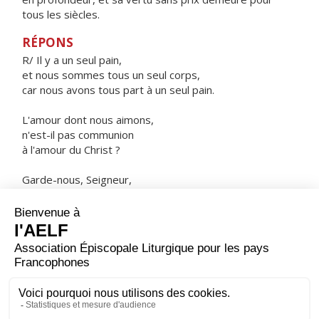
tous les siècles.
RÉPONS
R/ Il y a un seul pain,
et nous sommes tous un seul corps,
car nous avons tous part à un seul pain.
L'amour dont nous aimons,
n'est-il pas communion
à l'amour du Christ ?
Garde-nous, Seigneur,
dans l'unité de l'Esprit
par le lien de la paix.
ORAISON
Accorde-nous, Dieu très bon, de voir fructifier tout au
long de notre vie les grâces que nous offre le temps
pascal.