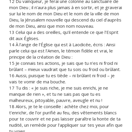
12 Du vainqueur, je ferai une colonne au sanctuaire de
mon Dieu ; il n’aura plus jamais à en sortir, et je graverai
sur lui le nom de mon Dieu et le nom de la ville de mon
Dieu, la Jérusalem nouvelle qui descend du ciel d’auprès
de mon Dieu, ainsi que mon nom nouveau.
13 Celui qui a des oreilles, qu’il entende ce que l’Esprit
dit aux Églises.
14 À l’ange de l’Église qui est à Laodicée, écris : Ainsi
parle celui qui est l’Amen, le témoin fidèle et vrai, le
principe de la création de Dieu :
15 Je connais tes actions, je sais que tu n’es ni froid ni
brûlant – mieux vaudrait que tu sois ou froid ou brûlant.
16 Aussi, puisque tu es tiède – ni brûlant ni froid – je
vais te vomir de ma bouche.
17 Tu dis : « Je suis riche, je me suis enrichi, je ne
manque de rien », et tu ne sais pas que tu es
malheureux, pitoyable, pauvre, aveugle et nu !
18 Alors, je te le conseille : achète chez moi, pour
t’enrichir, de l’or purifié au feu, des vêtements blancs
pour te couvrir et ne pas laisser paraître la honte de ta
nudité, un remède pour l’appliquer sur tes yeux afin que
tu voies.