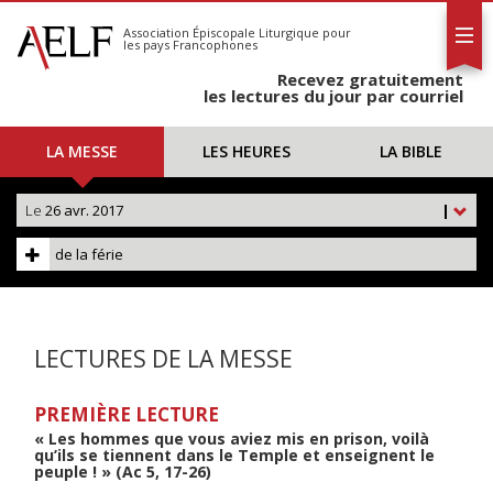
L'AELF
S'abonner
Association Épiscopale Liturgique
pour
les pays Francophones
Calendrier
Recevez gratuitement
Contact
les lectures du jour par courriel
LA MESSE
LES HEURES
LA BIBLE
Le
26 avr. 2017
|
de la férie
LECTURES DE LA MESSE
PREMIÈRE LECTURE
« Les hommes que vous aviez mis en prison, voilà
qu’ils se tiennent dans le Temple et enseignent le
peuple ! » (Ac 5, 17-26)