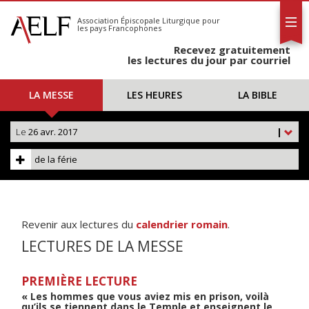
L'AELF
S'abonner
Association Épiscopale Liturgique
pour
les pays Francophones
Calendrier
Recevez gratuitement
Contact
les lectures du jour par courriel
LA MESSE
LES HEURES
LA BIBLE
Le
26 avr. 2017
|
de la férie
Revenir aux lectures du
calendrier romain
.
LECTURES DE LA MESSE
PREMIÈRE LECTURE
« Les hommes que vous aviez mis en prison, voilà
qu’ils se tiennent dans le Temple et enseignent le