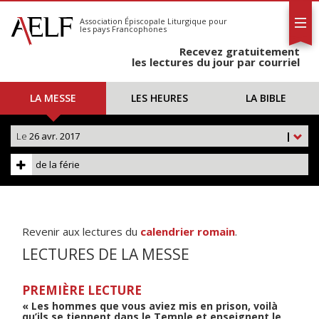
L'AELF
S'abonner
Association Épiscopale Liturgique
pour
les pays Francophones
Calendrier
Recevez gratuitement
Contact
les lectures du jour par courriel
LA MESSE
LES HEURES
LA BIBLE
Le
26 avr. 2017
|
de la férie
Revenir aux lectures du
calendrier romain
.
LECTURES DE LA MESSE
PREMIÈRE LECTURE
« Les hommes que vous aviez mis en prison, voilà
qu’ils se tiennent dans le Temple et enseignent le