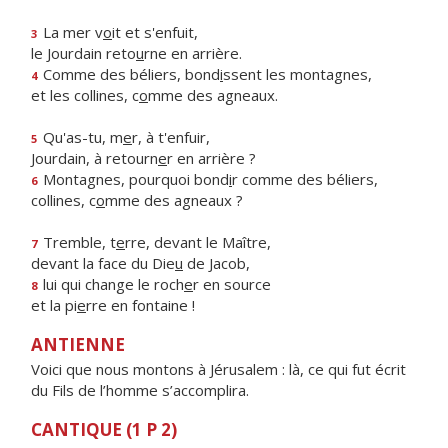
La mer v
o
it et s'enfuit,
3
le Jourdain reto
u
rne en arrière.
Comme des béliers, bond
i
ssent les montagnes,
4
et les collines, c
o
mme des agneaux.
Qu'as-tu, m
e
r, à t'enfuir,
5
Jourdain, à retourn
e
r en arrière ?
Montagnes, pourquoi bond
i
r comme des béliers,
6
collines, c
o
mme des agneaux ?
Tremble, t
e
rre, devant le Maître,
7
devant la face du Die
u
de Jacob,
lui qui change le roch
e
r en source
8
et la pi
e
rre en fontaine !
ANTIENNE
Voici que nous montons à Jérusalem : là, ce qui fut écrit
du Fils de l’homme s’accomplira.
CANTIQUE (1 P 2)