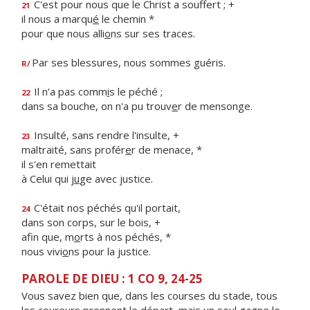
C'est pour nous que le Christ a souffert ; +
21
il nous a marqu
é
le chemin *
pour que nous alli
o
ns sur ses traces.
Par ses blessures, nous sommes guéris.
R/
Il n'a pas comm
i
s le péché ;
22
dans sa bouche, on n'a pu trouv
e
r de mensonge.
Insulté, sans rendre l'insulte, +
23
maltraité, sans profér
e
r de menace, *
il s'en remettait
à Celui qui j
u
ge avec justice.
C'était nos péchés qu'il portait,
24
dans son corps, sur le bois, +
afin que, m
o
rts à nos péchés, *
nous vivi
o
ns pour la justice.
PAROLE DE DIEU : 1 CO 9, 24-25
Vous savez bien que, dans les courses du stade, tous