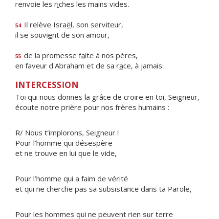
renvoie les r
i
ches les mains vides.
Il relève Isra
ë
l, son serviteur,
54
il se souvi
e
nt de son amour,
de la promesse f
a
ite à nos pères,
55
en faveur d'Abraham et de sa r
a
ce, à jamais.
INTERCESSION
Toi qui nous donnes la grâce de croire en toi, Seigneur,
écoute notre prière pour nos frères humains :
R/ Nous t’implorons, Seigneur !
Pour l’homme qui désespère
et ne trouve en lui que le vide,
Pour l’homme qui a faim de vérité
et qui ne cherche pas sa subsistance dans ta Parole,
Pour les hommes qui ne peuvent rien sur terre