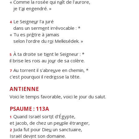
« Comme la rosée qui n
a
ît de l'aurore,
je t'
a
i engendré. »
Le Seigne
u
r l'a juré
4
dans un serm
e
nt irrévocable : *
« Tu es pr
ê
tre à jamais
selon l'ordre du r
o
i Melkisédek. »
À ta droite se ti
e
nt le Seigneur : *
5
il brise les rois au jo
u
r de sa colère.
Au torrent il s'abre
u
ve en chemin, *
7
c'est pourquoi il redr
e
sse la tête.
ANTIENNE
Voici le temps favorable, voici le jour du salut.
PSAUME : 113A
Quand Israël sort
i
t d'Égypte,
1
et Jacob, de chez un pe
u
ple étranger,
Juda fut pour Die
u
un sanctuaire,
2
Israël dev
i
nt son domaine.