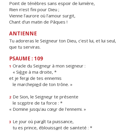
Point de ténèbres sans espoir de lumière,
Rien n’est fini pour Dieu ;
Vienne l’aurore où l’amour surgit,
Chant d’un matin de Pâques !
ANTIENNE
Tu adoreras le Seigneur ton Dieu, c’est lui, et lui seul,
que tu serviras.
PSAUME : 109
Oracle du Seigne
u
r à mon seigneur :
1
« Si
è
ge à ma droite, *
et je fer
a
i de tes ennemis
le marchepi
e
d de ton trône. »
De Sion, le Seigne
u
r te présente
2
le sc
e
ptre de ta force : *
« Domine jusqu'au cœ
u
r de l'ennemi. »
Le jour où par
a
ît ta puissance,
3
tu es prince, éblouiss
a
nt de sainteté : *