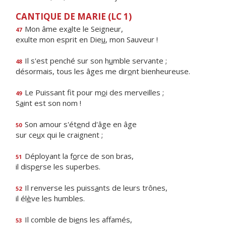
CANTIQUE DE MARIE (LC 1)
Mon âme ex
a
lte le Seigneur,
47
exulte mon esprit en Die
u
, mon Sauveur !
Il s'est penché sur son h
u
mble servante ;
48
désormais, tous les âges me dir
o
nt bienheureuse.
Le Puissant fit pour m
o
i des merveilles ;
49
S
a
int est son nom !
Son amour s'ét
e
nd d'âge en âge
50
sur ce
u
x qui le craignent ;
Déployant la f
o
rce de son bras,
51
il disp
e
rse les superbes.
Il renverse les puiss
a
nts de leurs trônes,
52
il él
è
ve les humbles.
Il comble de bi
e
ns les affamés,
53