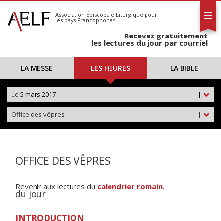
L'AELF
S'abonner
Association Épiscopale Liturgique
pour
les pays Francophones
Calendrier
Recevez gratuitement
Contact
les lectures du jour par courriel
LA MESSE
LES HEURES
LA BIBLE
Le
5 mars 2017
|
Office des vêpres
|
OFFICE DES VÊPRES
Revenir aux lectures du
calendrier romain
.
du jour
INTRODUCTION