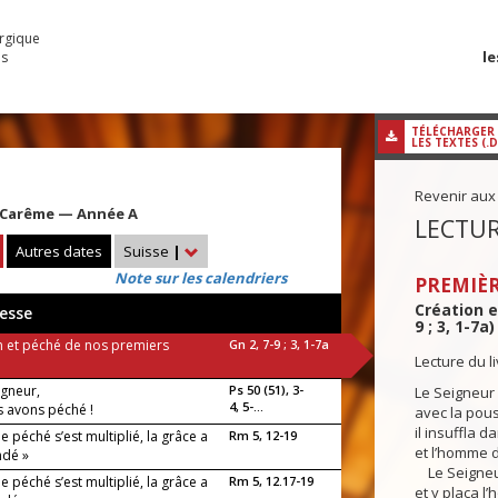
urgique
le
es
TÉLÉCHARGER
LES TEXTES (.
Revenir aux
 Carême — Année A
LECTUR
Autres dates
Suisse
|
Note sur les calendriers
PREMIÈR
Création e
esse
9 ; 3, 1-7a)
n et péché de nos premiers
Gn 2, 7-9 ; 3, 1-7a
Lecture du l
eigneur,
Ps 50 (51), 3-
Le Seigneur
4, 5-...
s avons péché !
avec la pouss
il insuffla d
le péché s’est multiplié, la grâce a
Rm 5, 12-19
et l’homme d
ndé »
Le Seigneur 
le péché s’est multiplié, la grâce a
Rm 5, 12.17-19
et y plaça l