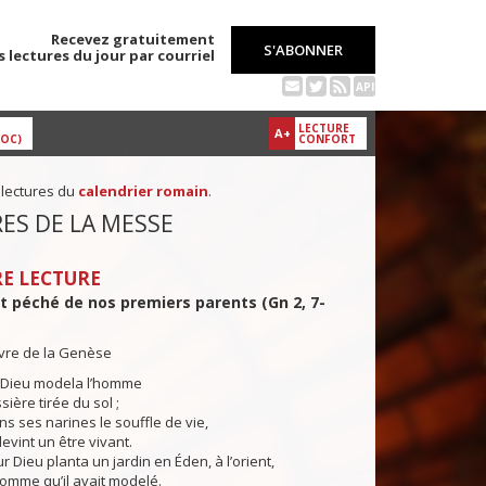
Recevez gratuitement
S'ABONNER
s lectures du jour par courriel
API
LECTURE
A+
DOC)
CONFORT
 lectures du
calendrier romain
.
ES DE LA MESSE
E LECTURE
t péché de nos premiers parents (Gn 2, 7-
ivre de la Genèse
 Dieu modela l’homme
ière tirée du sol ;
ans ses narines le souffle de vie,
evint un être vivant.
Dieu planta un jardin en Éden, à l’orient,
’homme qu’il avait modelé.