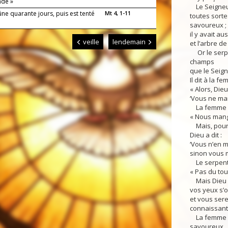
ndé »
Le Seigneur
ûne quarante jours, puis est tenté
Mt 4, 1-11
toutes sorte
savoureux ;
il y avait au
veille
lendemain
et l’arbre d
Or le serpen
champs
que le Seign
Il dit à la fe
« Alors, Dieu
‘Vous ne man
La femme ré
« Nous mange
Mais, pour le
Dieu a dit :
‘Vous n’en 
sinon vous m
Le serpent 
« Pas du tou
Mais Dieu s
vos yeux s’o
et vous ser
connaissant l
La femme s’a
savoureux,