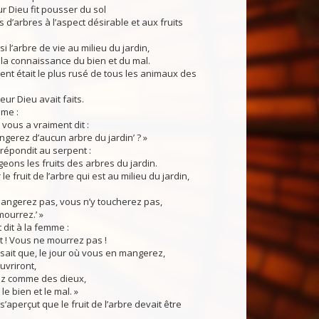
 Dieu fit pousser du sol
s d’arbres à l’aspect désirable et aux fruits
ssi l’arbre de vie au milieu du jardin,
e la connaissance du bien et du mal.
t était le plus rusé de tous les animaux des
eur Dieu avait faits.
mme :
 vous a vraiment dit :
gerez d’aucun arbre du jardin’ ? »
pondit au serpent :
ons les fruits des arbres du jardin.
 fruit de l’arbre qui est au milieu du jardin,
mangerez pas, vous n’y toucherez pas,
ourrez.’ »
dit à la femme :
t ! Vous ne mourrez pas !
ait que, le jour où vous en mangerez,
uvriront,
ez comme des dieux,
e bien et le mal. »
perçut que le fruit de l’arbre devait être