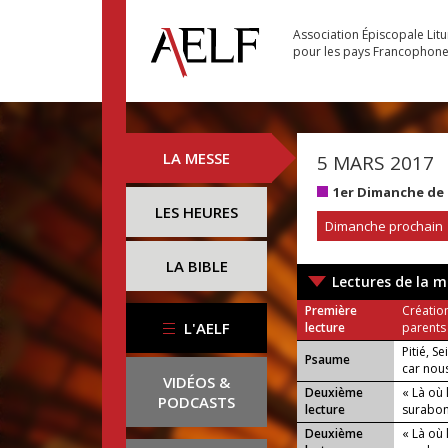
Association Épiscopale Lit
pour les pays Francophon
LA MESSE
5 MARS 2017
1er Dimanche de
LES HEURES
Dimanche prochain
LA BIBLE
Lectures de la m
Première
Créatio
L'AELF
lecture
parents
Pitié, S
Psaume
car nou
VIDÉOS &
Deuxième
« Là où 
PODCASTS
lecture
surabo
Deuxième
« Là où 