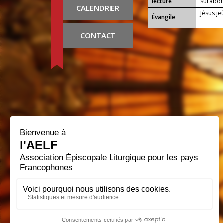
lecture
surabo
CALENDRIER
Jésus je
Évangile
CONTACT