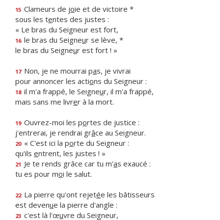
Clameurs de j
o
ie et de victoire *
15
sous les t
e
ntes des justes :
« Le bras du Seigneur est fort,
le bras du Seigne
u
r se lève, *
16
le bras du Seigne
u
r est fort ! »
Non, je ne mourrai p
a
s, je vivrai
17
pour annoncer les acti
o
ns du Seigneur :
il m'a frappé, le Seigne
u
r, il m'a frappé,
18
mais sans me livr
e
r à la mort.
Ouvrez-moi les p
o
rtes de justice :
19
j'entrerai, je rendrai gr
â
ce au Seigneur.
« C'est ici la p
o
rte du Seigneur :
20
qu'ils
e
ntrent, les justes ! »
Je te rends grâce car tu m'
a
s exaucé :
21
tu es pour m
o
i le salut.
La pierre qu'ont rejet
é
e les bâtisseurs
22
est deven
u
e la pierre d'angle :
c'est là l'œ
u
vre du Seigneur,
23