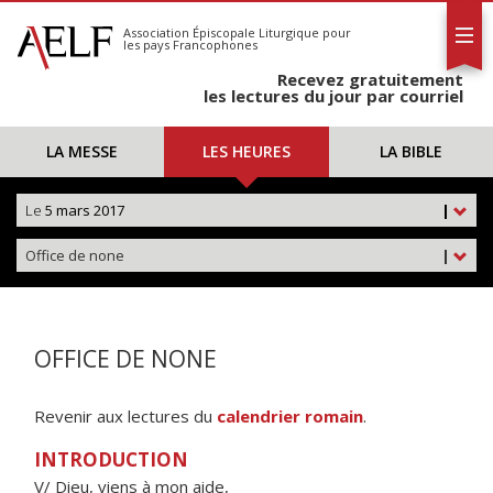
L'AELF
S'abonner
Association Épiscopale Liturgique
pour
les pays Francophones
Calendrier
Recevez gratuitement
Contact
les lectures du jour par courriel
LA MESSE
LES HEURES
LA BIBLE
Le
5 mars 2017
|
Office de none
|
OFFICE DE NONE
Revenir aux lectures du
calendrier romain
.
INTRODUCTION
V/ Dieu, viens à mon aide,