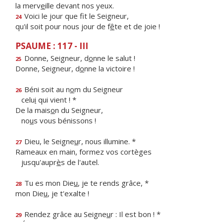
la merv
e
ille devant nos yeux.
Voici le jour que f
t le Seigneur,
24
qu'il soit pour nous jour de f
ê
te et de joie !
PSAUME : 117 - III
Donne, Seigneur, d
o
nne le salut !
25
Donne, Seigneur, d
o
nne la victoire !
Béni soit au n
o
m du Seigneur
26
celu
i
qui vient ! *
De la mais
o
n du Seigneur,
no
u
s vous bénissons !
Dieu, le Seigne
u
r, nous illumine. *
27
Rameaux en main, formez vos cortèges
jusqu'aupr
è
s de l'autel.
Tu es mon Die
u
, je te rends grâce, *
28
mon Die
u
, je t'exalte !
Rendez grâce au Seigne
u
r : Il est bon ! *
29