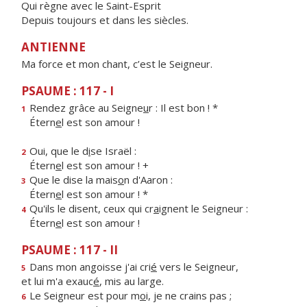
Qui règne avec le Saint-Esprit
Depuis toujours et dans les siècles.
ANTIENNE
Ma force et mon chant, c’est le Seigneur.
PSAUME : 117 - I
Rendez grâce au Seigne
u
r : Il est bon ! *
1
Étern
e
l est son amour !
Oui, que le d
i
se Israël :
2
Étern
e
l est son amour ! +
Que le dise la mais
o
n d'Aaron :
3
Étern
e
l est son amour ! *
Qu'ils le disent, ceux qui cr
a
ignent le Seigneur :
4
Étern
e
l est son amour !
PSAUME : 117 - II
Dans mon angoisse j'ai cri
é
vers le Seigneur,
5
et lui m'a exauc
é
, mis au large.
Le Seigneur est pour m
o
i, je ne crains pas ;
6