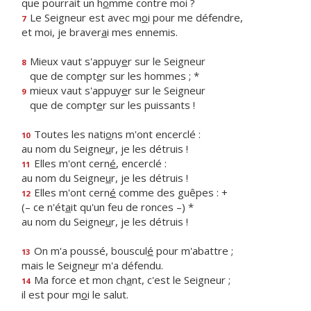
que pourrait un h
o
mme contre moi ?
Le Seigneur est avec m
o
i pour me défendre,
7
et moi, je braver
a
i mes ennemis.
Mieux vaut s'appuy
e
r sur le Seigneur
8
que de compt
e
r sur les hommes ; *
mieux vaut s'appuy
e
r sur le Seigneur
9
que de compt
e
r sur les puissants !
Toutes les nati
o
ns m'ont encerclé :
10
au nom du Seigne
u
r, je les détruis !
Elles m'ont cern
é
, encerclé :
11
au nom du Seigne
u
r, je les détruis !
Elles m'ont cern
é
comme des guêpes : +
12
(– ce n'ét
a
it qu'un feu de ronces –) *
au nom du Seigne
u
r, je les détruis !
On m'a poussé, bouscul
é
pour m'abattre ;
13
mais le Seigne
u
r m'a défendu.
Ma force et mon ch
a
nt, c'est le Seigneur ;
14
il est pour m
o
i le salut.