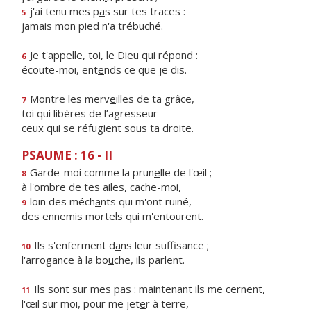
j'ai tenu mes p
a
s sur tes traces :
5
jamais mon pi
e
d n'a trébuché.
Je t'appelle, toi, le Die
u
qui répond :
6
écoute-moi, ent
e
nds ce que je dis.
Montre les merv
e
illes de ta grâce,
7
toi qui libères de l’agresseur
ceux qui se réfug
i
ent sous ta droite.
PSAUME : 16 - II
Garde-moi comme la prun
e
lle de l'œil ;
8
à l'ombre de tes
a
iles, cache-moi,
loin des méch
a
nts qui m'ont ruiné,
9
des ennemis mort
e
ls qui m'entourent.
Ils s'enferment d
a
ns leur suffisance ;
10
l'arrogance à la bo
u
che, ils parlent.
Ils sont sur mes pas : mainten
a
nt ils me cernent,
11
l'œil sur moi, pour me jet
e
r à terre,