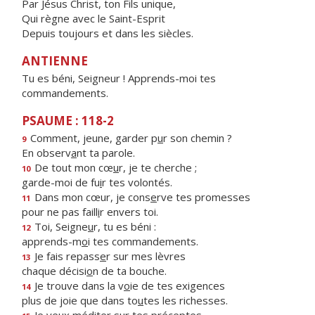
Par Jésus Christ, ton Fils unique,
Qui règne avec le Saint-Esprit
Depuis toujours et dans les siècles.
ANTIENNE
Tu es béni, Seigneur ! Apprends-moi tes
commandements.
PSAUME : 118-2
Comment, jeune, garder p
u
r son chemin ?
9
En observ
a
nt ta parole.
De tout mon cœ
u
r, je te cherche ;
10
garde-moi de fu
i
r tes volontés.
Dans mon cœur, je cons
e
rve tes promesses
11
pour ne pas faill
i
r envers toi.
Toi, Seigne
u
r, tu es béni :
12
apprends-m
o
i tes commandements.
Je fais repass
e
r sur mes lèvres
13
chaque décisi
o
n de ta bouche.
Je trouve dans la v
o
ie de tes exigences
14
plus de joie que dans to
u
tes les richesses.