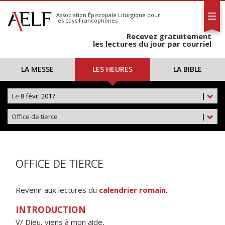
L'AELF
S'abonner
Association Épiscopale Liturgique
pour
les pays Francophones
Calendrier
Recevez gratuitement
Contact
les lectures du jour par courriel
LA MESSE
LES HEURES
LA BIBLE
Le
8 févr. 2017
|
Office de tierce
|
OFFICE DE TIERCE
Revenir aux lectures du
calendrier romain
.
INTRODUCTION
V/ Dieu, viens à mon aide,