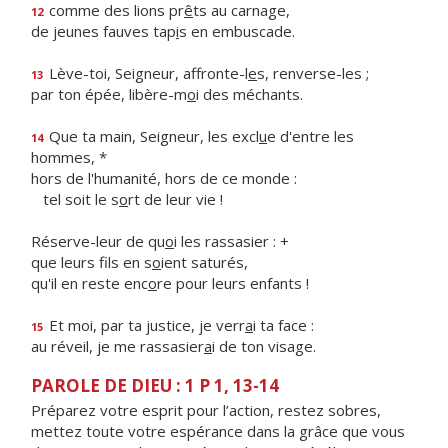
comme des lions pr
ê
ts au carnage,
12
de jeunes fauves tap
i
s en embuscade.
Lève-toi, Seigneur, affronte-l
e
s, renverse-les ;
13
par ton épée, libère-m
o
i des méchants.
Que ta main, Seigneur, les excl
u
e d'entre les
14
hommes, *
hors de l'humanité, hors de ce monde :
tel soit le s
o
rt de leur vie !
Réserve-leur de qu
o
i les rassasier : +
que leurs fils en s
o
ient saturés,
qu'il en reste enc
o
re pour leurs enfants !
Et moi, par ta justice, je verr
a
i ta face :
15
au réveil, je me rassasier
a
i de ton visage.
PAROLE DE DIEU : 1 P 1, 13-14
Préparez votre esprit pour l’action, restez sobres,
mettez toute votre espérance dans la grâce que vous