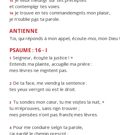
Je veux médit
e
r sur tes préceptes
15
et contempl
e
r tes voies.
Je trouve en tes commandem
e
nts mon plaisir,
16
je n’oublie p
a
s ta parole.
ANTIENNE
Toi, qui réponds à mon appel, écoute-moi, mon Dieu !
PSAUME : 16 - I
Seigneur, éco
u
te la justice ! +
1
Entends ma plainte, accu
e
ille ma prière :
mes lèvres ne m
e
ntent pas.
De ta face, me viendr
a
la sentence :
2
tes yeux verr
o
nt où est le droit.
Tu sondes mon cœur, tu me vis
i
tes la nuit, +
3
tu m'éprouves, sans ri
e
n trouver ;
mes pensées n'ont pas franch
i
mes lèvres.
Pour me conduire sel
o
n ta parole,
4
j'ai gardé le chem
i
n prescrit ;