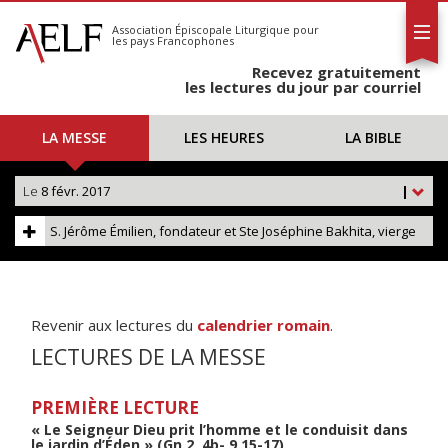
L'AELF
S'abonner
Association Épiscopale Liturgique
pour
les pays Francophones
Calendrier
Recevez gratuitement
Contact
les lectures du jour par courriel
LA MESSE
LES HEURES
LA BIBLE
Le
8 févr. 2017
|
S. Jérôme Émilien, fondateur et Ste Joséphine Bakhita, vierge
Revenir aux lectures du
calendrier romain
.
LECTURES DE LA MESSE
PREMIÈRE LECTURE
« Le Seigneur Dieu prit l’homme et le conduisit dans
le jardin d’Éden » (Gn 2, 4b- 9.15-17)