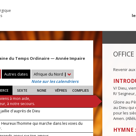
urgique
le
es
OFFICE
aine du Temps Ordinaire — Année Impaire
Revenir aux
Autres dates
Afrique du Nord
|
INTROD
Note sur les calendriers
V/ Dieu, vie
IERCE
SEXTE
NONE
VÊPRES
COMPLIES
R/ Seigneur,
 viens à mon aide,
Gloire au Pèr
eur, à notre secours.
au Dieu qui e
jaillie d'auprès de Dieu
pour les siè
Amen. (Allélu
 Heureux l’homme qui marche dans les voies du
r.
HYMNE :
 prends appui sur ton amour.