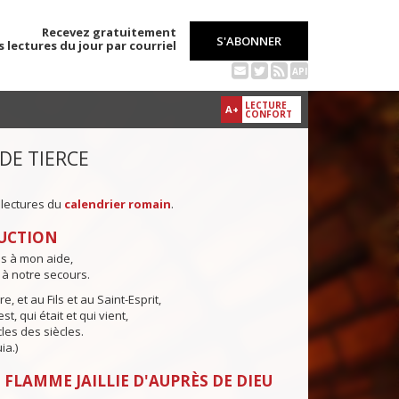
Recevez gratuitement
S'ABONNER
s lectures du jour par courriel
API
LECTURE
A+
CONFORT
 DE TIERCE
 lectures du
calendrier romain
.
UCTION
ns à mon aide,
 à notre secours.
e, et au Fils et au Saint-Esprit,
st, qui était et qui vient,
cles des siècles.
ia.)
 FLAMME JAILLIE D'AUPRÈS DE DIEU