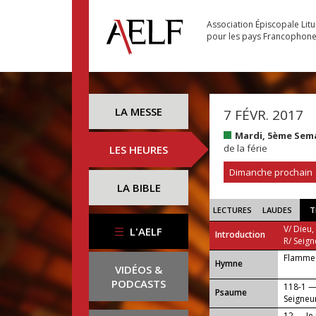
Association Épiscopale Lit
pour les pays Francophon
LA MESSE
7 FÉVR. 2017
Mardi, 5ème Sem
de la férie
LES HEURES
Dimanche prochain
LA BIBLE
LECTURES
LAUDES
T
V/ Dieu,
L'AELF
Introduction
R/ Seign
Flamme 
...
Hymne
VIDÉOS &
PODCASTS
118-1 —
Psaume
Seigneu
12 — Je