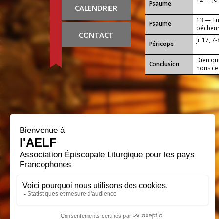
Psaume
CALENDRIER
13 — Tu
Psaume
pécheur
CONTACT
Jr 17, 7-
Péricope
Dieu qui
Conclusion
nous ce
de toi d
Seigneu