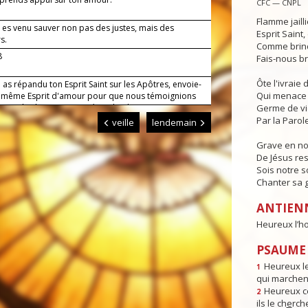
CFC — CNPL
Flamme jaill
 es venu sauver non pas des justes, mais des
Esprit Saint
s.
Comme brind
8
Fais-nous br
Ôte l'ivraie
 as répandu ton Esprit Saint sur les Apôtres, envoie-
Qui menace 
 même Esprit d'amour pour que nous témoignions
evant les hommes. Par Jésus, le Christ, notre
Germe de v
r. Amen.
Par la Parole
veille
lendemain
Grave en n
De Jésus res
Sois notre s
Chanter sa g
ANTIEN
Heureux l’h
PSAUME :
Heureux l
1
qui marchent
Heureux ce
2
ils le ch
e
rch