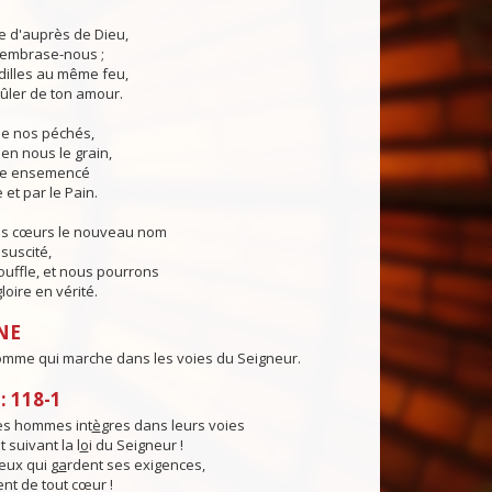
ie d'auprès de Dieu,
, embrase-nous ;
illes au même feu,
ûler de ton amour.
 de nos péchés,
en nous le grain,
ie ensemencé
 et par le Pain.
os cœurs le nouveau nom
suscité,
ouffle, et nous pourrons
loire en vérité.
NE
omme qui marche dans les voies du Seigneur.
 118-1
es hommes int
è
gres dans leurs voies
 suivant la l
o
i du Seigneur !
ux qui g
a
rdent ses exigences,
ent de tout cœur !