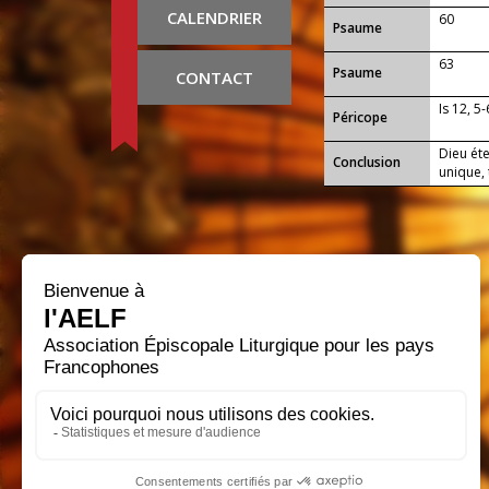
CALENDRIER
60
Psaume
63
Psaume
CONTACT
Is 12, 5-
Péricope
Dieu éte
Conclusion
unique, 
puisqu'i
l'enfant
le Royau