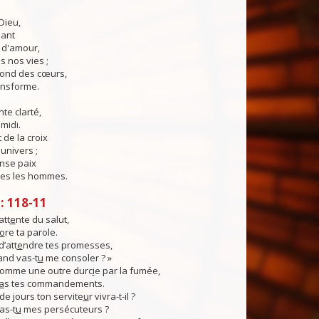
Dieu,
lant
t d'amour,
 nos vies ;
fond des cœurs,
ransforme.
te clarté,
midi.
 de la croix
'univers ;
nse paix
es les hommes.
 118-11
att
e
nte du salut,
o
re ta parole.
d’att
e
ndre tes promesses,
uand vas-t
u
me consoler ? »
omme une outre durc
i
e par la fumée,
a
s tes commandements.
e jours ton servite
u
r vivra-t-il ?
as-t
u
mes persécuteurs ?