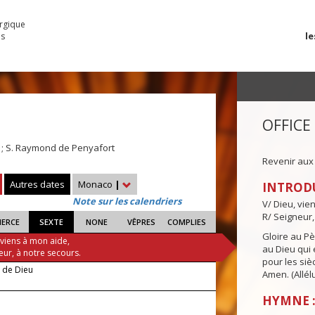
urgique
le
es
OFFICE
l ; S. Raymond de Penyafort
Revenir aux
Autres dates
Monaco
|
INTROD
Note sur les calendriers
V/ Dieu, vie
R/ Seigneur,
IERCE
SEXTE
NONE
VÊPRES
COMPLIES
Gloire au Pèr
 viens à mon aide,
au Dieu qui e
eur, à notre secours.
pour les siè
e de Dieu
Amen. (Allélu
HYMNE :