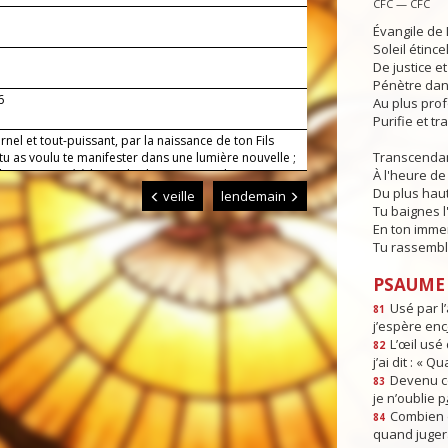
CFC — CFC
Évangile de 
Soleil étince
De justice e
Pénètre dans
6
Au plus pro
Purifie et t
rnel et tout-puissant, par la naissance de ton Fils
Transcendan
tu as voulu te manifester dans une lumière nouvelle ;
l s'est associé à la vie des hommes, en devenant
À l'heure de 
 de la Vierge, accorde-nous d'avoir part à sa vie dans
Du plus haut
veille
lendemain
me. Lui qui règne.
Tu baignes l
En ton imme
Tu rassembl
PSAUME :
Usé par l’
81
j’espère enc
L’œil usé 
82
j’ai dit : « Q
Devenu c
83
je n’oublie p
Combien d
84
quand juger