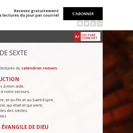
Recevez gratuitement
S'ABONNER
s lectures du jour par courriel
API
LECTURE
A+
CONFORT
 DE SEXTE
 lectures du
calendrier romain
.
UCTION
ns à mon aide,
 à notre secours.
e, et au Fils et au Saint-Esprit,
st, qui était et qui vient,
cles des siècles.
ia.)
 ÉVANGILE DE DIEU