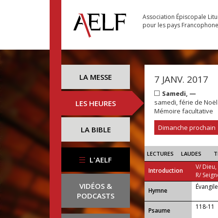
Association Épiscopale Lit
pour les pays Francophon
LA MESSE
7 JANV. 2017
Samedi, —
samedi, férie de Noë
LES HEURES
Mémoire facultative
Dimanche prochain
LA BIBLE
LECTURES
LAUDES
T
L'AELF
V/ Dieu,
Introduction
R/ Seign
VIDÉOS &
Évangil
...
Hymne
PODCASTS
118-11
Psaume