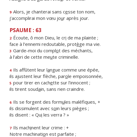
Alors, je chanterai sans c
e
sse ton nom,
9
j’accomplirai mon vœu jo
u
r après jour.
PSAUME : 63
Écoute, ô mon Dieu, le cr
i
de ma plainte ;
2
face à l’ennemi redoutable, prot
è
ge ma vie.
Garde-moi du compl
o
t des méchants,
3
à l’abri de cette me
u
te criminelle.
Ils affûtent leur l
a
ngue comme une épée,
4
ils ajustent leur flèche, par
o
le empoisonnée,
pour tirer en cach
e
tte sur l’innocent ;
5
ils tirent soud
a
in, sans rien craindre.
Ils se forgent des form
u
les maléfiques, +
6
ils dissimulent avec s
o
in leurs pièges ;
ils disent : « Qu
i
les verra ? »
Ils mach
i
nent leur crime : +
7
Notre machinati
o
n est parfaite ;