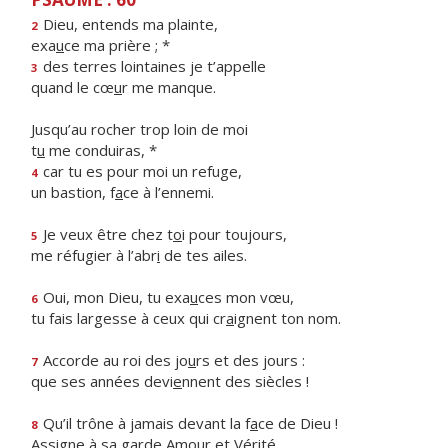
Dieu, entends ma plainte,
2
exa
u
ce ma prière ; *
des terres lointaines je t’appelle
3
quand le cœ
u
r me manque.
Jusqu’au rocher trop loin de moi
t
u
me conduiras, *
car tu es pour moi un refuge,
4
un bastion, f
a
ce à l’ennemi.
Je veux être chez t
o
i pour toujours,
5
me réfugier à l’abr
i
de tes ailes.
Oui, mon Dieu, tu exa
u
ces mon vœu,
6
tu fais largesse à ceux qui cr
a
ignent ton nom.
Accorde au roi des jo
u
rs et des jours :
7
que ses années devi
e
nnent des siècles !
Qu’il trône à jamais devant la f
a
ce de Dieu !
8
Assigne à sa garde Amo
u
r et Vérité.