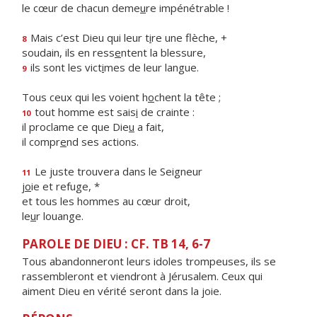
le cœur de chacun deme
u
re impénétrable !
Mais c’est Dieu qui leur t
i
re une flèche, +
8
soudain, ils en ress
e
ntent la blessure,
ils sont les vict
i
mes de leur langue.
9
Tous ceux qui les voient h
o
chent la tête ;
tout homme est sais
i
de crainte :
10
il proclame ce que Die
u
a fait,
il compr
e
nd ses actions.
Le juste trouvera dans le Seigneur
11
j
o
ie et refuge, *
et tous les hommes au cœur droit,
le
u
r louange.
PAROLE DE DIEU : CF. TB 14, 6-7
Tous abandonneront leurs idoles trompeuses, ils se
rassembleront et viendront à Jérusalem. Ceux qui
aiment Dieu en vérité seront dans la joie.