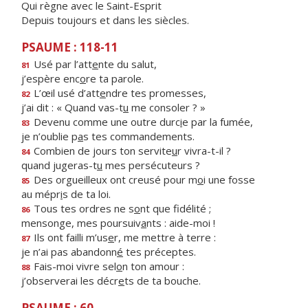
Qui règne avec le Saint-Esprit
Depuis toujours et dans les siècles.
PSAUME : 118-11
Usé par l’att
e
nte du salut,
81
j’espère enc
o
re ta parole.
L’œil usé d’att
e
ndre tes promesses,
82
j’ai dit : « Quand vas-t
u
me consoler ? »
Devenu comme une outre durc
i
e par la fumée,
83
je n’oublie p
a
s tes commandements.
Combien de jours ton servite
u
r vivra-t-il ?
84
quand jugeras-t
u
mes persécuteurs ?
Des orgueilleux ont creusé pour m
o
i une fosse
85
au mépr
i
s de ta loi.
Tous tes ordres ne s
o
nt que fidélité ;
86
mensonge, mes poursuiv
a
nts : aide-moi !
Ils ont failli m’us
e
r, me mettre à terre :
87
je n’ai pas abandonn
é
tes préceptes.
Fais-moi vivre sel
o
n ton amour :
88
j’observerai les décr
e
ts de ta bouche.
PSAUME : 60