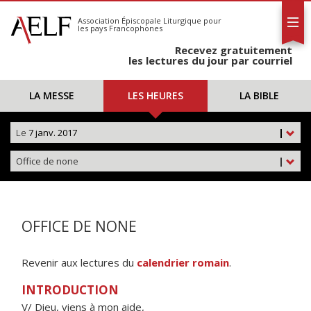
L'AELF
S'abonner
Association Épiscopale Liturgique
pour
les pays Francophones
Calendrier
Recevez gratuitement
Contact
les lectures du jour par courriel
LA MESSE
LES HEURES
LA BIBLE
Le
7 janv. 2017
|
Office de none
|
OFFICE DE NONE
Revenir aux lectures du
calendrier romain
.
INTRODUCTION
V/ Dieu, viens à mon aide,