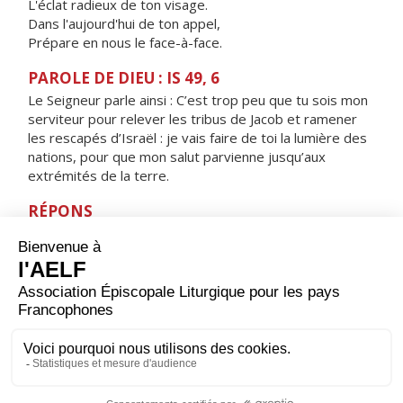
L'éclat radieux de ton visage.
Dans l'aujourd'hui de ton appel,
Prépare en nous le face-à-face.
PAROLE DE DIEU : IS 49, 6
Le Seigneur parle ainsi : C’est trop peu que tu sois mon
serviteur pour relever les tribus de Jacob et ramener
les rescapés d’Israël : je vais faire de toi la lumière des
nations, pour que mon salut parvienne jusqu’aux
extrémités de la terre.
RÉPONS
V/ Amour et vérité se rencontrent, alléluia,
justice et paix s'embrassent, alléluia.
ORAISON
Seigneur, sois la lumière de ton peuple et brûle toujours
son cœur aux splendeurs de ta gloire ; alors il n'hésitera
pas à reconnaître son Sauveur et pourra se donner à lui
en toute vérité.