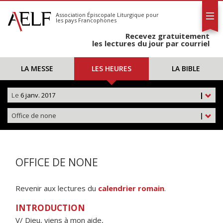
L'AELF
S'abonner
Association Épiscopale Liturgique
pour
les pays Francophones
Calendrier
Recevez gratuitement
Contact
les lectures du jour par courriel
LA MESSE
LES HEURES
LA BIBLE
Le
6 janv. 2017
|
Office de none
|
OFFICE DE NONE
Revenir aux lectures du
calendrier romain
.
INTRODUCTION
V/ Dieu, viens à mon aide,