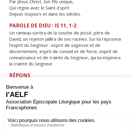
Par Jésus Christ, ton Fils unique,
Qui règne avec le Saint-Esprit
Depuis toujours et dans les siècles.
PAROLE DE DIEU : IS 11, 1-2
Un rameau sortira de la souche de Jessé, père de
David, un rejeton jaillira de ses racines. Sur lui reposera
l’esprit du Seigneur : esprit de sagesse et de
discernement, esprit de conseil et de force, esprit de
connaissance et de crainte du Seigneur, qui lui inspirera
la crainte du Seigneur.
RÉPONS
V/ Le Seigneur s'est rappelé son amour, alléluia,
sa fidélité en faveur d'Israël, alléluia.
ORAISON
Seigneur, sois la lumière de ton peuple et brûle toujours
son cœur aux splendeurs de ta gloire ; alors il n'hésitera
pas à reconnaître son Sauveur et pourra se donner à lui
en toute vérité.