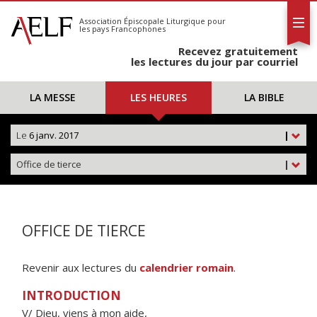
L'AELF
S'abonner
Association Épiscopale Liturgique
pour
les pays Francophones
Calendrier
Recevez gratuitement
Contact
les lectures du jour par courriel
LA MESSE
LES HEURES
LA BIBLE
Le
6 janv. 2017
|
Office de tierce
|
OFFICE DE TIERCE
Revenir aux lectures du
calendrier romain
.
INTRODUCTION
V/ Dieu, viens à mon aide,