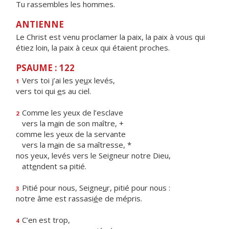
Tu rassembles les hommes.
ANTIENNE
Le Christ est venu proclamer la paix, la paix à vous qui
étiez loin, la paix à ceux qui étaient proches.
PSAUME : 122
Vers toi j’ai les ye
u
x levés,
1
vers toi qui
e
s au ciel.
Comme les yeux de l’esclave
2
vers la m
a
in de son maître, +
comme les yeux de la servante
vers la m
a
in de sa maîtresse, *
nos yeux, levés vers le Seigneur notre Dieu,
att
e
ndent sa pitié.
Pitié pour nous, Seigne
u
r, pitié pour nous :
3
notre âme est rassasi
é
e de mépris.
C’en est trop,
4