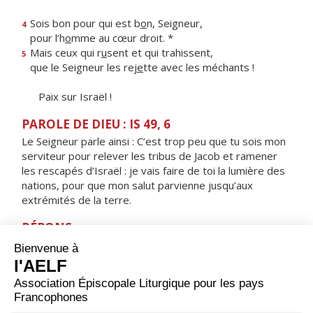
Sois bon pour qui est b
o
n, Seigneur,
4
pour l’h
o
mme au cœur droit. *
Mais ceux qui r
u
sent et qui trahissent,
5
que le Seigneur les rej
e
tte avec les méchants !
Paix sur Israël !
PAROLE DE DIEU : IS 49, 6
Le Seigneur parle ainsi : C’est trop peu que tu sois mon
serviteur pour relever les tribus de Jacob et ramener
les rescapés d’Israël : je vais faire de toi la lumière des
nations, pour que mon salut parvienne jusqu’aux
extrémités de la terre.
RÉPONS
V/ Les nations verront ta justice,
tous les rois verront ta gloire.
ORAISON
Aujourd’hui, Seigneur, tu as révélé ton Fils unique aux