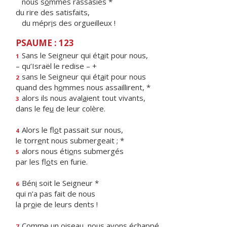
nous s
o
mmes rassasiés *
du rire des satisfaits,
du mépr
i
s des orgueilleux !
PSAUME : 123
Sans le Seigneur qui ét
a
it pour nous,
1
– qu’Israël le redise – +
sans le Seigneur qui ét
a
it pour nous
2
quand des h
o
mmes nous assaillirent, *
alors ils nous aval
a
ient tout vivants,
3
dans le fe
u
de leur colère.
Alors le fl
o
t passait sur nous,
4
le torr
e
nt nous submergeait ; *
alors nous éti
o
ns submergés
5
par les fl
o
ts en furie.
Bén
i
soit le Seigneur *
6
qui n’a pas fait de nous
la pr
o
ie de leurs dents !
Comme un oiseau, nous av
o
ns échappé
7