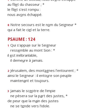
au fil
e
t du chasseur ; *
le fil
e
t s’est rompu :
nous av
o
ns échappé.
Notre secours est le n
o
m du Seigneur *
8
qui a fait le ci
e
l et la terre.
PSAUME : 124
Qui s’appu
i
e sur le Seigneur
1
ress
e
mble au mont Sion : *
il
e
st inébranlable,
il deme
u
re à jamais.
Jérusalem, des mont
a
gnes l’entourent ; *
2
ainsi le Seigneur : il ento
u
re son peuple
mainten
a
nt et toujours.
Jamais le sc
e
ptre de l’impie
3
ne pèsera sur la p
a
rt des justes, *
de peur que la m
a
in des justes
ne se t
e
nde vers l’idole.