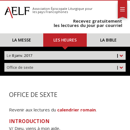
L'AELF
S'abonner
Association Épiscopale Liturgique
pour
les pays Francophones
Calendrier
Recevez gratuitement
Contact
les lectures du jour par courriel
LA MESSE
LES HEURES
LA BIBLE
Le
8 janv. 2017
|
Office de sexte
|
OFFICE DE SEXTE
Revenir aux lectures du
calendrier romain
.
INTRODUCTION
V/ Dieu, viens à mon aide,