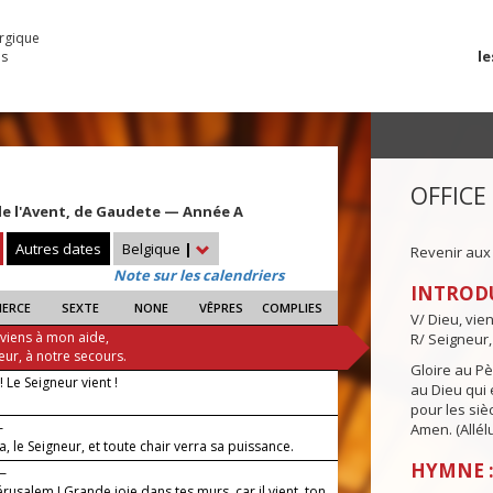
urgique
le
es
OFFICE
e l'Avent, de Gaudete — Année A
Autres dates
Belgique
|
Revenir aux
Note sur les calendriers
INTROD
IERCE
SEXTE
NONE
VÊPRES
COMPLIES
V/ Dieu, vie
 viens à mon aide,
R/ Seigneur,
eur, à notre secours.
Gloire au Pèr
 Le Seigneur vient !
au Dieu qui e
pour les siè
—
Amen. (Allélu
ra, le Seigneur, et toute chair verra sa puissance.
HYMNE :
 —
Jérusalem ! Grande joie dans tes murs, car il vient, ton