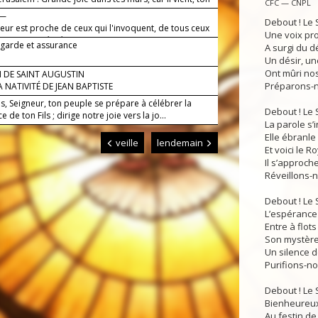
CFC — CNPL
!
 —
Debout ! Le 
eur est proche de ceux qui l'invoquent, de tous ceux
Une voix pr
voquent en vérité.
 garde et assurance
A surgi du d
Un désir, un
Ont mûri nos
 DE SAINT AUGUSTIN
Préparons-n
 NATIVITÉ DE JEAN BAPTISTE
is, Seigneur, ton peuple se prépare à célébrer la
Debout ! Le 
e de ton Fils ; dirige notre joie vers la jo...
La parole s’in
Elle ébranle
veille
lendemain
Et voici le 
Il s’approche,
Réveillons-n
Debout ! Le 
L’espérance
Entre à flot
Son mystèr
Un silence de
Purifions-no
Debout ! Le 
Bienheureux
Au festin de