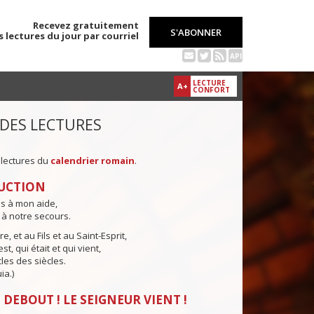
Recevez gratuitement
S'ABONNER
s lectures du jour par courriel
API
LECTURE
A+
CONFORT
 DES LECTURES
 lectures du
calendrier romain
.
UCTION
ns à mon aide,
 à notre secours.
e, et au Fils et au Saint-Esprit,
st, qui était et qui vient,
cles des siècles.
ia.)
 DEBOUT ! LE SEIGNEUR VIENT !