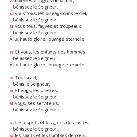
baleines et b
ê
tes de la mer,
79
bénissez le Seigneur,
vous tous, les oisea
u
x dans le ciel,
80
bénissez le Seigneur,
vous tous, fa
u
ves et troupeaux
81
bénissez le Seigneur :
À lui, haute gloire, louange éternelle !
Et vous, les enf
a
nts des hommes,
82
bénissez le Seigneur :
À lui, haute gloire, louange éternelle !
Toi, Israël,
83
bénis le Seigneur,
Et vo
u
s, les prêtres,
84
bénissez le Seigneur,
vo
u
s, ses serviteurs,
85
bénissez le Seigneur !
Les esprits et les
â
mes des justes,
86
bénissez le Seigneur,
les saints et les h
u
mbles de cœur,
87