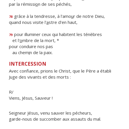
par la rémissi
o
n de ses péchés,
grâce à la tendresse, à l'amo
u
r de notre Dieu,
78
quand nous visite l'
a
stre d'en haut,
pour illuminer ceux qui habitent les ténèbres
79
et l'
o
mbre de la mort, *
pour conduire nos pas
au chem
i
n de la paix.
INTERCESSION
Avec confiance, prions le Christ, que le Père a établi
Juge des vivants et des morts :
R/
Viens, Jésus, Sauveur !
Seigneur Jésus, venu sauver les pécheurs,
garde-nous de succomber aux assauts du mal.