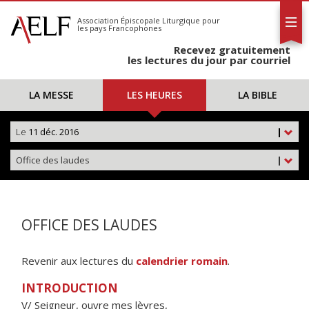
L'AELF
S'abonner
Association Épiscopale Liturgique
pour
les pays Francophones
Calendrier
Recevez gratuitement
Contact
les lectures du jour par courriel
LA MESSE
LES HEURES
LA BIBLE
Le
11 déc. 2016
|
Office des laudes
|
OFFICE DES LAUDES
Revenir aux lectures du
calendrier romain
.
INTRODUCTION
V/ Seigneur, ouvre mes lèvres,