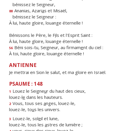
bénissez le Seigneur,
Ananias, Azari
a
s et Misaël,
88
bénissez le Seigneur :
À lui, haute gloire, louange éternelle !
Bénissons le Père, le F
i
ls et l'Esprit Saint :
À lui, haute gloire, louange éternelle !
Béni sois-tu, Seigneur, au firmam
e
nt du ciel :
56
À toi, haute gloire, louange éternelle !
ANTIENNE
Je mettrai en Sion le salut, et ma gloire en Israël.
PSAUME : 148
Louez le Seigne
u
r du haut des cieux,
1
louez-l
e
dans les hauteurs.
Vous, tous ses
a
nges, louez-le,
2
louez-le, to
u
s les univers.
Louez-le, sol
e
il et lune,
3
louez-le, tous les
a
stres de lumière ;
vous, cieux des cie
u
x, louez-le,