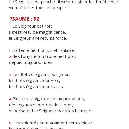
Le Seigneur est proche : il vient dissiper les ténèbres, il
vient éclairer tous les peuples.
PSAUME : 92
Le Seigne
u
r est roi ;
1
il s'est vêt
u
de magnificence,
le Seigneur a revêt
u
sa force.
Et la terre tient b
o
n, inébranlable ;
dès l'origine ton tr
ô
ne tient bon,
2
depuis toujo
u
rs, tu es.
Les flots s'él
è
vent, Seigneur,
3
les flots él
è
vent leur voix,
les flots él
è
vent leur fracas.
Plus que la v
o
ix des eaux profondes,
4
des vagues sup
e
rbes de la mer,
superbe est le Seigne
u
r dans les hauteurs.
Tes volontés sont vraim
e
nt immuables :
5
la sainteté empl
i
t ta maison,