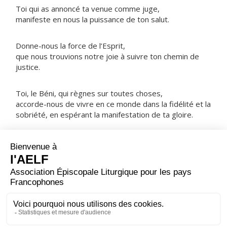
Toi qui as annoncé ta venue comme juge,
manifeste en nous la puissance de ton salut.
Donne-nous la force de l’Esprit,
que nous trouvions notre joie à suivre ton chemin de
justice.
Toi, le Béni, qui règnes sur toutes choses,
accorde-nous de vivre en ce monde dans la fidélité et la
sobriété, en espérant la manifestation de ta gloire.
NOTRE PÈRE
ORAISON
Tu le vois, Seigneur, ton peuple se prépare à célébrer la
naissance de ton Fils ; dirige notre joie vers la joie d’un
si grand mystère, pour que nous fêtions notre salut
avec un cœur vraiment nouveau.