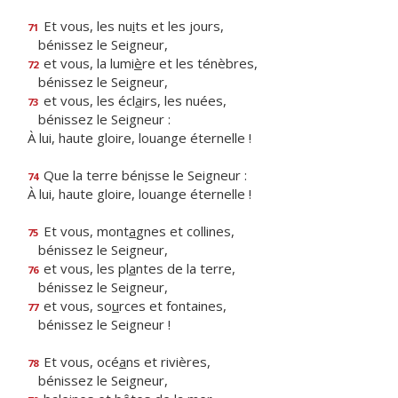
Et vous, les nu
i
ts et les jours,
71
bénissez le Seigneur,
et vous, la lumi
è
re et les ténèbres,
72
bénissez le Seigneur,
et vous, les écl
a
irs, les nuées,
73
bénissez le Seigneur :
À lui, haute gloire, louange éternelle !
Que la terre bén
i
sse le Seigneur :
74
À lui, haute gloire, louange éternelle !
Et vous, mont
a
gnes et collines,
75
bénissez le Seigneur,
et vous, les pl
a
ntes de la terre,
76
bénissez le Seigneur,
et vous, so
u
rces et fontaines,
77
bénissez le Seigneur !
Et vous, océ
a
ns et rivières,
78
bénissez le Seigneur,