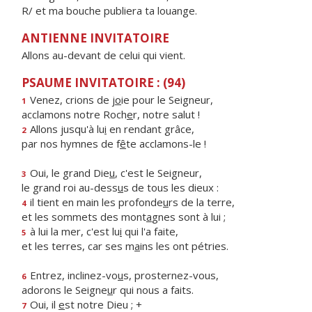
R/ et ma bouche publiera ta louange.
ANTIENNE INVITATOIRE
Allons au-devant de celui qui vient.
PSAUME INVITATOIRE : (94)
Venez, crions de j
o
ie pour le Seigneur,
1
acclamons notre Roch
e
r, notre salut !
Allons jusqu'à lu
i
en rendant grâce,
2
par nos hymnes de f
ê
te acclamons-le !
Oui, le grand Die
u
, c'est le Seigneur,
3
le grand roi au-dess
u
s de tous les dieux :
il tient en main les profonde
u
rs de la terre,
4
et les sommets des mont
a
gnes sont à lui ;
à lui la mer, c'est lu
i
qui l'a faite,
5
et les terres, car ses m
a
ins les ont pétries.
Entrez, inclinez-vo
u
s, prosternez-vous,
6
adorons le Seigne
u
r qui nous a faits.
Oui, il
e
st notre Dieu ; +
7