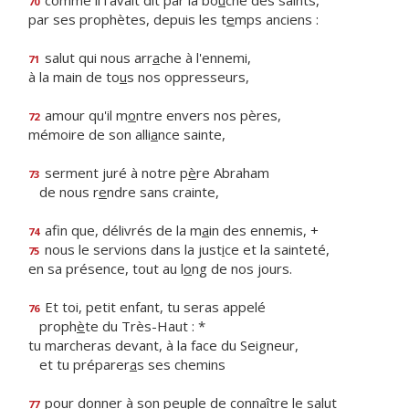
comme il l'avait dit par la bo
u
che des saints,
70
par ses prophètes, depuis les t
e
mps anciens :
salut qui nous arr
a
che à l'ennemi,
71
à la main de to
u
s nos oppresseurs,
amour qu'il m
o
ntre envers nos pères,
72
mémoire de son alli
a
nce sainte,
serment juré à notre p
è
re Abraham
73
de nous r
e
ndre sans crainte,
afin que, délivrés de la m
a
in des ennemis, +
74
nous le servions dans la just
i
ce et la sainteté,
75
en sa présence, tout au l
o
ng de nos jours.
Et toi, petit enfant, tu seras appelé
76
proph
è
te du Très-Haut : *
tu marcheras devant, à la face du Seigneur,
et tu préparer
a
s ses chemins
pour donner à son peuple de conn
a
ître le salut
77