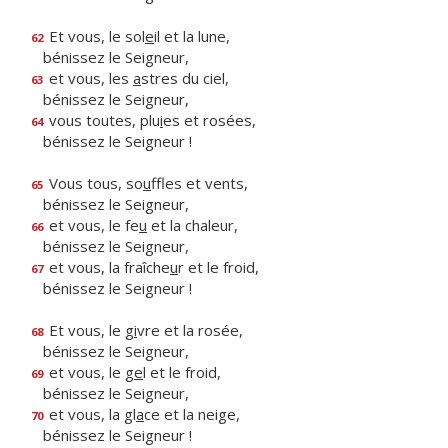
Et vous, le sol
e
il et la lune,
62
bénissez le Seigneur,
et vous, les
a
stres du ciel,
63
bénissez le Seigneur,
vous toutes, plu
i
es et rosées,
64
bénissez le Seigneur !
Vous tous, so
u
ffles et vents,
65
bénissez le Seigneur,
et vous, le fe
u
et la chaleur,
66
bénissez le Seigneur,
et vous, la fraîche
u
r et le froid,
67
bénissez le Seigneur !
Et vous, le g
i
vre et la rosée,
68
bénissez le Seigneur,
et vous, le g
e
l et le froid,
69
bénissez le Seigneur,
et vous, la gl
a
ce et la neige,
70
bénissez le Seigneur !