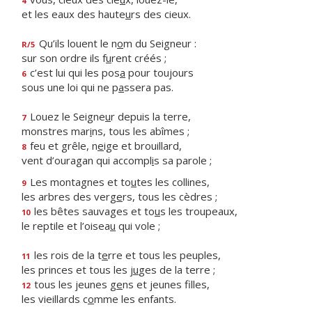
4
et les eaux des haute
u
rs des cieux.
Qu’ils louent le n
o
m du Seigneur :
R/5
sur son ordre ils f
u
rent créés ;
c’est lui qui les pos
a
pour toujours
6
sous une loi qui ne p
a
ssera pas.
Louez le Seigne
u
r depuis la terre,
7
monstres mar
i
ns, tous les abîmes ;
feu et grêle, n
e
ige et brouillard,
8
vent d’ouragan qui accompl
i
s sa parole ;
Les montagnes et to
u
tes les collines,
9
les arbres des verg
e
rs, tous les cèdres ;
les bêtes sauvages et to
u
s les troupeaux,
10
le reptile et l’oisea
u
qui vole ;
les rois de la t
e
rre et tous les peuples,
11
les princes et tous les j
u
ges de la terre ;
tous les jeunes g
e
ns et jeunes filles,
12
les vieillards c
o
mme les enfants.