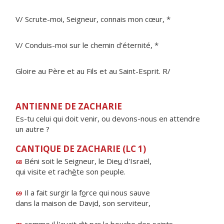
V/ Scrute-moi, Seigneur, connais mon cœur, *
V/ Conduis-moi sur le chemin d’éternité, *
Gloire au Père et au Fils et au Saint-Esprit. R/
ANTIENNE DE ZACHARIE
Es-tu celui qui doit venir, ou devons-nous en attendre
un autre ?
CANTIQUE DE ZACHARIE (LC 1)
Béni soit le Seigneur, le Die
u
d'Israël,
68
qui visite et rach
è
te son peuple.
Il a fait surgir la f
o
rce qui nous sauve
69
dans la maison de Dav
i
d, son serviteur,