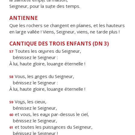
Seigneur, pour la su
i
te des temps.
ANTIENNE
Que les rochers se changent en plaines, et les hauteurs
en large vallée ! Viens, Seigneur, viens, ne tarde plus !
CANTIQUE DES TROIS ENFANTS (DN 3)
Toutes les œ
u
vres du Seigneur,
57
bénissez le Seigneur :
À lui, haute gloire, louange éternelle !
Vous, les
a
nges du Seigneur,
58
bénissez le Seigneur :
À lui, haute gloire, louange éternelle !
Vo
u
s, les cieux,
59
bénissez le Seigneur,
et vous, les ea
u
x par-dessus le ciel,
60
bénissez le Seigneur,
et toutes les puiss
a
nces du Seigneur,
61
bénissez le Seigneur !