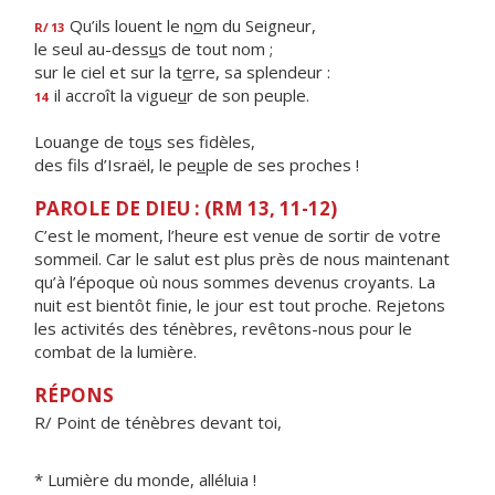
Qu’ils louent le n
o
m du Seigneur,
R/
13
le seul au-dess
u
s de tout nom ;
sur le ciel et sur la t
e
rre, sa splendeur :
il accroît la vigue
u
r de son peuple.
14
Louange de to
u
s ses fidèles,
des fils d’Israël, le pe
u
ple de ses proches !
PAROLE DE DIEU : (RM 13, 11-12)
C’est le moment, l’heure est venue de sortir de votre
sommeil. Car le salut est plus près de nous maintenant
qu’à l’époque où nous sommes devenus croyants. La
nuit est bientôt finie, le jour est tout proche. Rejetons
les activités des ténèbres, revêtons-nous pour le
combat de la lumière.
RÉPONS
R/ Point de ténèbres devant toi,
* Lumière du monde, alléluia !