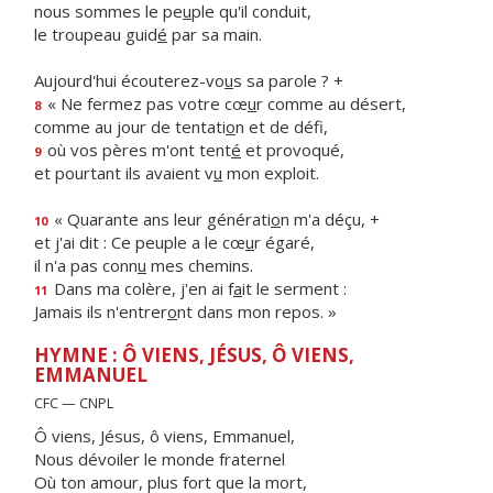
nous sommes le pe
u
ple qu'il conduit,
le troupeau guid
é
par sa main.
Aujourd'hui écouterez-vo
u
s sa parole ? +
« Ne fermez pas votre cœ
u
r comme au désert,
8
comme au jour de tentati
o
n et de défi,
où vos pères m'ont tent
é
et provoqué,
9
et pourtant ils avaient v
u
mon exploit.
« Quarante ans leur générati
o
n m'a déçu, +
10
et j'ai dit : Ce peuple a le cœ
u
r égaré,
il n'a pas conn
u
mes chemins.
Dans ma colère, j'en ai f
a
it le serment :
11
Jamais ils n'entrer
o
nt dans mon repos. »
HYMNE : Ô VIENS, JÉSUS, Ô VIENS,
EMMANUEL
CFC — CNPL
Ô viens, Jésus, ô viens, Emmanuel,
Nous dévoiler le monde fraternel
Où ton amour, plus fort que la mort,