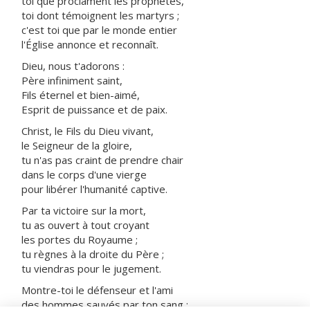
toi que proclament les prophètes,
toi dont témoignent les martyrs ;
c'est toi que par le monde entier
l'Église annonce et reconnaît.
Dieu, nous t'adorons :
Père infiniment saint,
Fils éternel et bien-aimé,
Esprit de puissance et de paix.
Christ, le Fils du Dieu vivant,
le Seigneur de la gloire,
tu n'as pas craint de prendre chair
dans le corps d'une vierge
pour libérer l'humanité captive.
Par ta victoire sur la mort,
tu as ouvert à tout croyant
les portes du Royaume ;
tu règnes à la droite du Père ;
tu viendras pour le jugement.
Montre-toi le défenseur et l'ami
des hommes sauvés par ton sang :