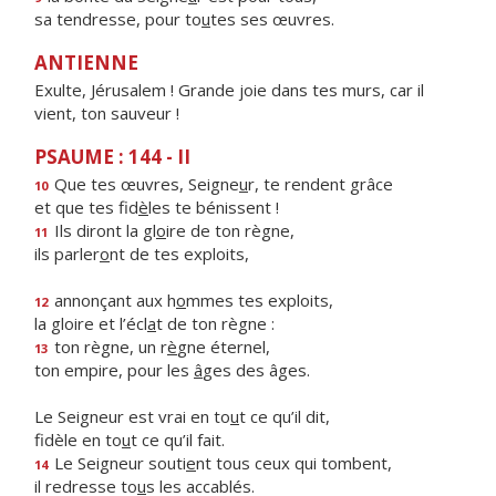
sa tendresse, pour to
u
tes ses œuvres.
ANTIENNE
Exulte, Jérusalem ! Grande joie dans tes murs, car il
vient, ton sauveur !
PSAUME : 144 - II
Que tes œuvres, Seigne
u
r, te rendent grâce
10
et que tes fid
è
les te bénissent !
Ils diront la gl
o
ire de ton règne,
11
ils parler
o
nt de tes exploits,
annonçant aux h
o
mmes tes exploits,
12
la gloire et l’écl
a
t de ton règne :
ton règne, un r
è
gne éternel,
13
ton empire, pour les
â
ges des âges.
Le Seigneur est vrai en to
u
t ce qu’il dit,
fidèle en to
u
t ce qu’il fait.
Le Seigneur souti
e
nt tous ceux qui tombent,
14
il redresse to
u
s les accablés.