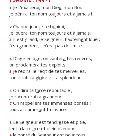
Je t’exalterai, mon Die
u
, mon Roi,
1
je bénirai ton nom toujo
u
rs et à jamais !
Chaque jour je te b
é
nirai,
2
je louerai ton nom toujo
u
rs et à jamais.
Il est grand, le Seigneur, hautem
e
nt loué ;
3
à sa grandeur, il n’est p
a
s de limite.
D’âge en âge, on vanter
a
tes œuvres,
4
on proclamer
a
tes exploits.
Je redirai le réc
i
t de tes merveilles,
5
ton éclat, ta gl
o
ire et ta splendeur.
On dira ta f
o
rce redoutable ;
6
je raconter
a
i ta grandeur.
On rappellera tes imm
e
nses bontés ;
7
tous acclamer
o
nt ta justice.
Le Seigneur est tendr
e
sse et pitié,
8
lent à la col
è
re et plein d’amour ;
la bonté du Seigne
u
r est pour tous,
9