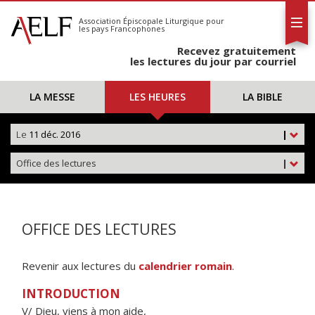
L'AELF
S'abonner
Association Épiscopale Liturgique
pour
les pays Francophones
Calendrier
Recevez gratuitement
Contact
les lectures du jour par courriel
LA MESSE
LES HEURES
LA BIBLE
Le
11 déc. 2016
|
Office des lectures
|
OFFICE DES LECTURES
Revenir aux lectures du
calendrier romain
.
INTRODUCTION
V/ Dieu, viens à mon aide,