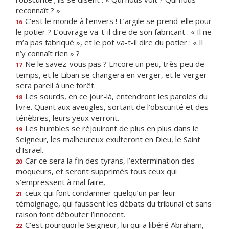
reconnaît ? »
C’est le monde à l’envers ! L’argile se prend-elle pour
16
le potier ? L’ouvrage va-t-il dire de son fabricant : « Il ne
m’a pas fabriqué », et le pot va-t-il dire du potier : « Il
n’y connaît rien » ?
Ne le savez-vous pas ? Encore un peu, très peu de
17
temps, et le Liban se changera en verger, et le verger
sera pareil à une forêt.
Les sourds, en ce jour-là, entendront les paroles du
18
livre. Quant aux aveugles, sortant de l’obscurité et des
ténèbres, leurs yeux verront.
Les humbles se réjouiront de plus en plus dans le
19
Seigneur, les malheureux exulteront en Dieu, le Saint
d’Israël.
Car ce sera la fin des tyrans, l’extermination des
20
moqueurs, et seront supprimés tous ceux qui
s’empressent à mal faire,
ceux qui font condamner quelqu’un par leur
21
témoignage, qui faussent les débats du tribunal et sans
raison font débouter l’innocent.
C’est pourquoi le Seigneur, lui qui a libéré Abraham,
22