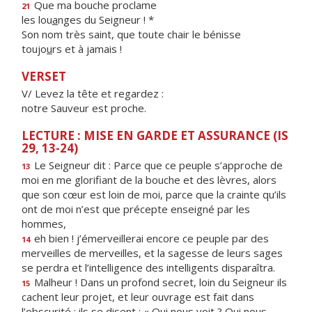
Que ma bouche proclame
21
les lou
a
nges du Seigneur ! *
Son nom très saint, que toute chair le bénisse
toujo
u
rs et à jamais !
VERSET
V/ Levez la tête et regardez :
notre Sauveur est proche.
LECTURE : MISE EN GARDE ET ASSURANCE (IS
29, 13-24)
Le Seigneur dit : Parce que ce peuple s’approche de
13
moi en me glorifiant de la bouche et des lèvres, alors
que son cœur est loin de moi, parce que la crainte qu’ils
ont de moi n’est que précepte enseigné par les
hommes,
eh bien ! j’émerveillerai encore ce peuple par des
14
merveilles de merveilles, et la sagesse de leurs sages
se perdra et l’intelligence des intelligents disparaîtra.
Malheur ! Dans un profond secret, loin du Seigneur ils
15
cachent leur projet, et leur ouvrage est fait dans
l’obscurité ; ils se disent : « Qui nous voit ? Qui nous