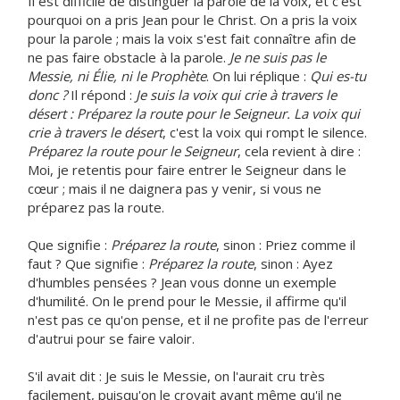
Il est difficile de distinguer la parole de la voix, et c'est
pourquoi on a pris Jean pour le Christ. On a pris la voix
pour la parole ; mais la voix s'est fait connaître afin de
ne pas faire obstacle à la parole.
Je ne suis pas le
Messie, ni Élie, ni le Prophète
. On lui réplique :
Qui es-tu
donc ?
Il répond :
Je suis la voix qui crie à travers le
désert : Préparez la route pour le Seigneur. La voix qui
crie à travers le désert
, c'est la voix qui rompt le silence.
Préparez la route pour le Seigneur
, cela revient à dire :
Moi, je retentis pour faire entrer le Seigneur dans le
cœur ; mais il ne daignera pas y venir, si vous ne
préparez pas la route.
Que signifie :
Préparez la route
, sinon : Priez comme il
faut ? Que signifie :
Préparez la route
, sinon : Ayez
d'humbles pensées ? Jean vous donne un exemple
d'humilité. On le prend pour le Messie, il affirme qu'il
n'est pas ce qu'on pense, et il ne profite pas de l'erreur
d'autrui pour se faire valoir.
S'il avait dit : Je suis le Messie, on l'aurait cru très
facilement, puisqu'on le croyait avant même qu'il ne