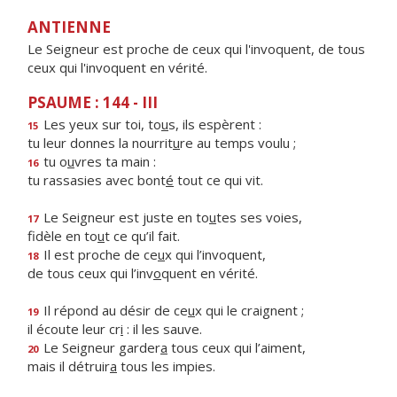
ANTIENNE
Le Seigneur est proche de ceux qui l'invoquent, de tous
ceux qui l'invoquent en vérité.
PSAUME : 144 - III
Les yeux sur toi, to
u
s, ils espèrent :
15
tu leur donnes la nourrit
u
re au temps voulu ;
tu o
u
vres ta main :
16
tu rassasies avec bont
é
tout ce qui vit.
Le Seigneur est juste en to
u
tes ses voies,
17
fidèle en to
u
t ce qu’il fait.
Il est proche de ce
u
x qui l’invoquent,
18
de tous ceux qui l’inv
o
quent en vérité.
Il répond au désir de ce
u
x qui le craignent ;
19
il écoute leur cr
i
: il les sauve.
Le Seigneur garder
a
tous ceux qui l’aiment,
20
mais il détruir
a
tous les impies.