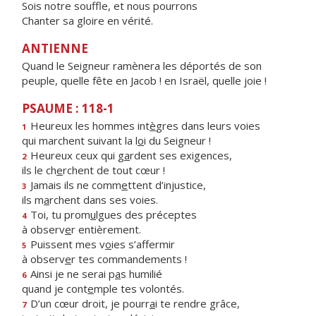
Sois notre souffle, et nous pourrons
Chanter sa gloire en vérité.
ANTIENNE
Quand le Seigneur ramènera les déportés de son
peuple, quelle fête en Jacob ! en Israël, quelle joie !
PSAUME : 118-1
Heureux les hommes int
è
gres dans leurs voies
1
qui marchent suivant la l
o
i du Seigneur !
Heureux ceux qui g
a
rdent ses exigences,
2
ils le ch
e
rchent de tout cœur !
Jamais ils ne comm
e
ttent d’injustice,
3
ils m
a
rchent dans ses voies.
Toi, tu prom
u
lgues des préceptes
4
à observ
e
r entièrement.
Puissent mes v
o
ies s’affermir
5
à observ
e
r tes commandements !
Ainsi je ne serai p
a
s humilié
6
quand je cont
e
mple tes volontés.
D’un cœur droit, je pourr
a
i te rendre grâce,
7