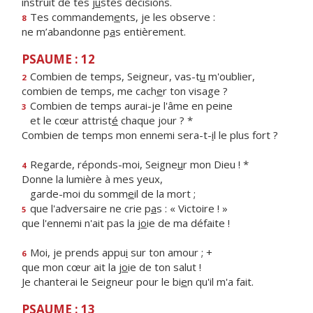
instruit de tes j
u
stes décisions.
Tes commandem
e
nts, je les observe :
8
ne m’abandonne p
a
s entièrement.
PSAUME : 12
Combien de temps, Seigneur, vas-t
u
m'oublier,
2
combien de temps, me cach
e
r ton visage ?
Combien de temps aurai-je l'âme en peine
3
et le cœur attrist
é
chaque jour ? *
Combien de temps mon ennemi sera-t-
i
l le plus fort ?
Regarde, réponds-moi, Seigne
u
r mon Dieu ! *
4
Donne la lumière à mes yeux,
garde-moi du somm
e
il de la mort ;
que l'adversaire ne crie p
a
s : « Victoire ! »
5
que l'ennemi n'ait pas la j
o
ie de ma défaite !
Moi, je prends appu
i
sur ton amour ; +
6
que mon cœur ait la j
o
ie de ton salut !
Je chanterai le Seigneur pour le bi
e
n qu'il m'a fait.
PSAUME : 13