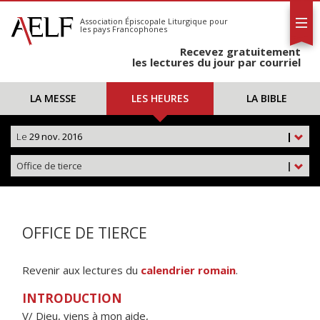
L'AELF
S'abonner
Association Épiscopale Liturgique
pour
les pays Francophones
Calendrier
Recevez gratuitement
Contact
les lectures du jour par courriel
LA MESSE
LES HEURES
LA BIBLE
Le
29 nov. 2016
|
Office de tierce
|
OFFICE DE TIERCE
Revenir aux lectures du
calendrier romain
.
INTRODUCTION
V/ Dieu, viens à mon aide,