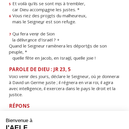
Et voilà qu'ils se sont m
i
s à trembler,
5
car Dieu accomp
a
gne les justes. *
Vous riez des proj
e
ts du malheureux,
6
mais le Seigne
u
r est son refuge.
Qui fera ven
i
r de Sion
7
la délivr
a
nce d'Israël ? +
Quand le Seigneur ramènera les déport
é
s de son
peuple, *
quelle fête en Jacob, en Isra
ë
l, quelle joie !
PAROLE DE DIEU : JR 23, 5
Voici venir des jours, déclare le Seigneur, où je donnerai
à David un Germe juste ; il régnera en vrai roi, il agira
avec intelligence, il exercera dans le pays le droit et la
justice.
RÉPONS
V/ Les nations craindront le nom du Seigneur,
et tous les rois de la terre, sa gloire.