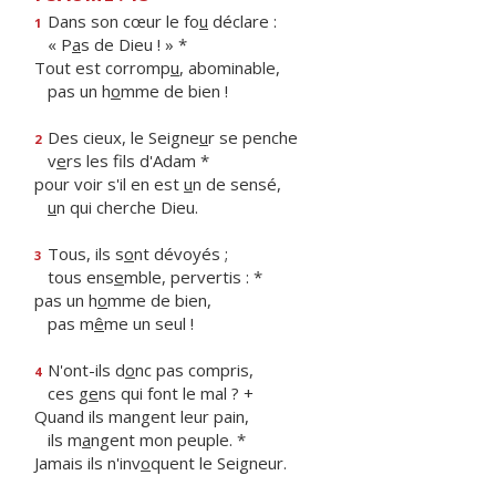
Dans son cœur le fo
u
déclare :
1
« P
a
s de Dieu ! » *
Tout est corromp
u
, abominable,
pas un h
o
mme de bien !
Des cieux, le Seigne
u
r se penche
2
v
e
rs les fils d'Adam *
pour voir s'il en est
u
n de sensé,
u
n qui cherche Dieu.
Tous, ils s
o
nt dévoyés ;
3
tous ens
e
mble, pervertis : *
pas un h
o
mme de bien,
pas m
ê
me un seul !
N'ont-ils d
o
nc pas compris,
4
ces g
e
ns qui font le mal ? +
Quand ils mangent leur pain,
ils m
a
ngent mon peuple. *
Jamais ils n'inv
o
quent le Seigneur.