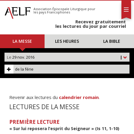
L'AELF
S'abonner
Association Épiscopale Liturgique
pour
les pays Francophones
Calendrier
Recevez gratuitement
Contact
les lectures du jour par courriel
LA MESSE
LES HEURES
LA BIBLE
Le
29 nov. 2016
|
de la férie
Revenir aux lectures du
calendrier romain
.
LECTURES DE LA MESSE
PREMIÈRE LECTURE
« Sur lui reposera l’esprit du Seigneur » (Is 11, 1-10)