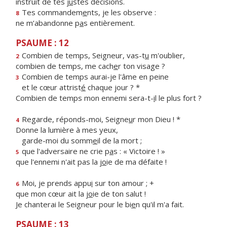
instruit de tes j
u
stes décisions.
Tes commandem
e
nts, je les observe :
8
ne m’abandonne p
a
s entièrement.
PSAUME : 12
Combien de temps, Seigneur, vas-t
u
m'oublier,
2
combien de temps, me cach
e
r ton visage ?
Combien de temps aurai-je l'âme en peine
3
et le cœur attrist
é
chaque jour ? *
Combien de temps mon ennemi sera-t-
i
l le plus fort ?
Regarde, réponds-moi, Seigne
u
r mon Dieu ! *
4
Donne la lumière à mes yeux,
garde-moi du somm
e
il de la mort ;
que l'adversaire ne crie p
a
s : « Victoire ! »
5
que l'ennemi n'ait pas la j
o
ie de ma défaite !
Moi, je prends appu
i
sur ton amour ; +
6
que mon cœur ait la j
o
ie de ton salut !
Je chanterai le Seigneur pour le bi
e
n qu'il m'a fait.
PSAUME : 13