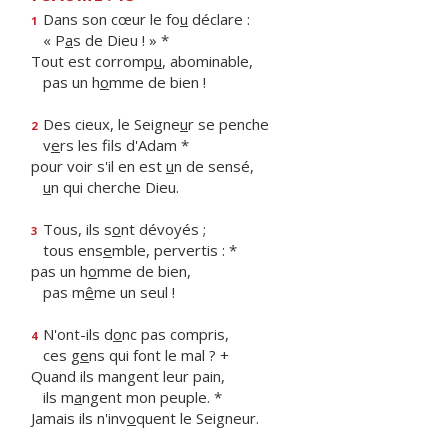
Dans son cœur le fo
u
déclare :
1
« P
a
s de Dieu ! » *
Tout est corromp
u
, abominable,
pas un h
o
mme de bien !
Des cieux, le Seigne
u
r se penche
2
v
e
rs les fils d'Adam *
pour voir s'il en est
u
n de sensé,
u
n qui cherche Dieu.
Tous, ils s
o
nt dévoyés ;
3
tous ens
e
mble, pervertis : *
pas un h
o
mme de bien,
pas m
ê
me un seul !
N'ont-ils d
o
nc pas compris,
4
ces g
e
ns qui font le mal ? +
Quand ils mangent leur pain,
ils m
a
ngent mon peuple. *
Jamais ils n'inv
o
quent le Seigneur.