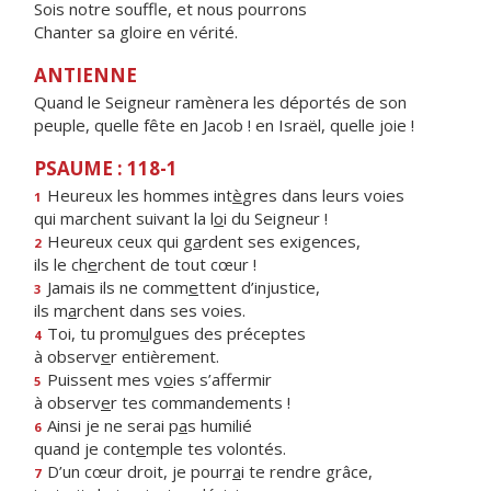
Sois notre souffle, et nous pourrons
Chanter sa gloire en vérité.
ANTIENNE
Quand le Seigneur ramènera les déportés de son
peuple, quelle fête en Jacob ! en Israël, quelle joie !
PSAUME : 118-1
Heureux les hommes int
è
gres dans leurs voies
1
qui marchent suivant la l
o
i du Seigneur !
Heureux ceux qui g
a
rdent ses exigences,
2
ils le ch
e
rchent de tout cœur !
Jamais ils ne comm
e
ttent d’injustice,
3
ils m
a
rchent dans ses voies.
Toi, tu prom
u
lgues des préceptes
4
à observ
e
r entièrement.
Puissent mes v
o
ies s’affermir
5
à observ
e
r tes commandements !
Ainsi je ne serai p
a
s humilié
6
quand je cont
e
mple tes volontés.
D’un cœur droit, je pourr
a
i te rendre grâce,
7