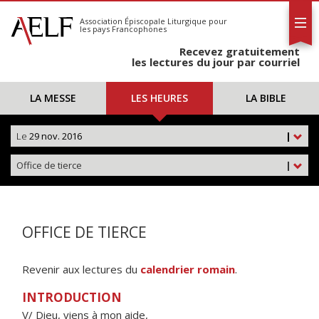
L'AELF
S'abonner
Association Épiscopale Liturgique
pour
les pays Francophones
Calendrier
Recevez gratuitement
Contact
les lectures du jour par courriel
LA MESSE
LES HEURES
LA BIBLE
Le
29 nov. 2016
|
Office de tierce
|
OFFICE DE TIERCE
Revenir aux lectures du
calendrier romain
.
INTRODUCTION
V/ Dieu, viens à mon aide,