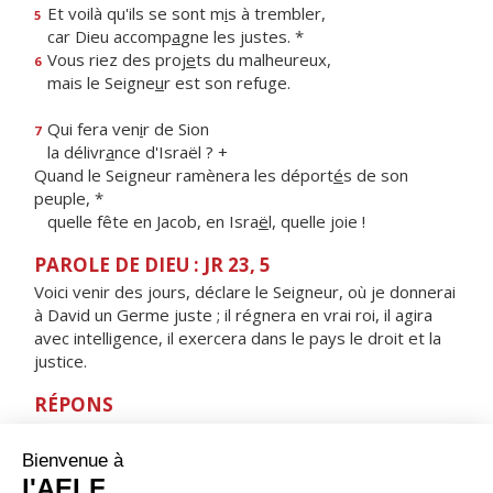
Et voilà qu'ils se sont m
i
s à trembler,
5
car Dieu accomp
a
gne les justes. *
Vous riez des proj
e
ts du malheureux,
6
mais le Seigne
u
r est son refuge.
Qui fera ven
i
r de Sion
7
la délivr
a
nce d'Israël ? +
Quand le Seigneur ramènera les déport
é
s de son
peuple, *
quelle fête en Jacob, en Isra
ë
l, quelle joie !
PAROLE DE DIEU : JR 23, 5
Voici venir des jours, déclare le Seigneur, où je donnerai
à David un Germe juste ; il régnera en vrai roi, il agira
avec intelligence, il exercera dans le pays le droit et la
justice.
RÉPONS
V/ Les nations craindront le nom du Seigneur,
et tous les rois de la terre, sa gloire.