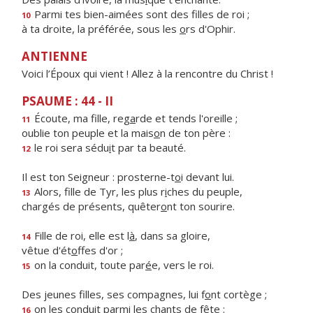
Parmi tes bien-aimées sont des f
lles de roi ;
10
à ta droite, la préférée, sous les
o
rs d'Ophir.
ANTIENNE
Voici l’Époux qui vient ! Allez à la rencontre du Christ !
PSAUME : 44 - II
Écoute, ma fille, reg
a
rde et tends l'oreille ;
11
oublie ton peuple et la mais
o
n de ton père :
le roi sera sédu
i
t par ta beauté.
12
Il est ton Seigneur : prosterne-t
o
i devant lui.
Alors, fille de Tyr, les plus r
i
ches du peuple,
13
chargés de présents, quêter
o
nt ton sourire.
Fille de roi, elle est l
à
, dans sa gloire,
14
vêtue d'ét
o
ffes d'or ;
on la conduit, toute par
é
e, vers le roi.
15
Des jeunes filles, ses compagnes, lui f
o
nt cortège ;
on les conduit parmi les ch
a
nts de fête :
16