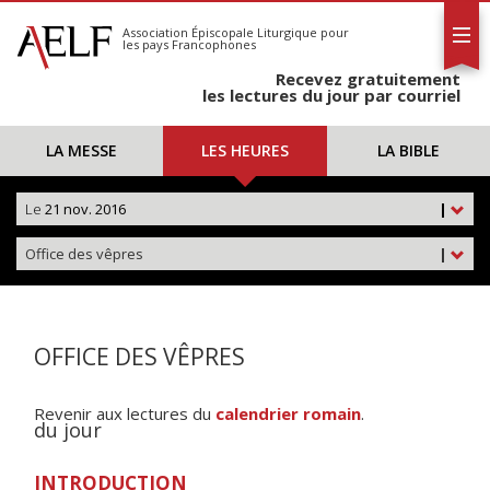
L'AELF
S'abonner
Association Épiscopale Liturgique
pour
les pays Francophones
Calendrier
Recevez gratuitement
Contact
les lectures du jour par courriel
LA MESSE
LES HEURES
LA BIBLE
Le
21 nov. 2016
|
Office des vêpres
|
OFFICE DES VÊPRES
Revenir aux lectures du
calendrier romain
.
du jour
INTRODUCTION