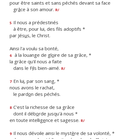
pour être saints et sans péchés devant sa face
gr
â
ce à son amour.
R/
Il nous a prédestinés
5
à être, pour lui, des f
ls adoptifs *
par Jés
u
s, le Christ.
Ainsi l'a voulu sa bonté,
à la louange de gl
o
ire de sa grâce, *
6
la grâce qu'il nous a faite
dans le F
i
ls bien-aimé.
R/
En lu
i
, par son sang, *
7
nous avons le rachat,
le pard
o
n des péchés.
C'est la richesse de sa grâce
8
dont il déb
o
rde jusqu'à nous *
en toute intellig
e
nce et sagesse.
R/
Il nous dévoile ainsi le myst
è
re de sa volonté, *
9