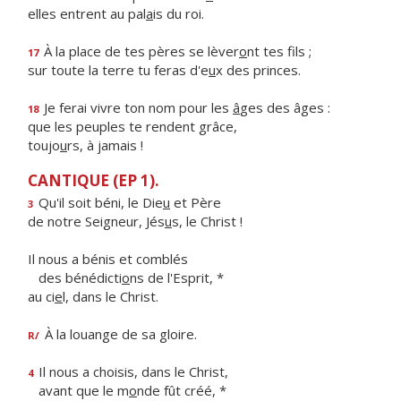
elles entrent au pal
a
is du roi.
À la place de tes pères se lèver
o
nt tes fils ;
17
sur toute la terre tu feras d'e
u
x des princes.
Je ferai vivre ton nom pour les
â
ges des âges :
18
que les peuples te rendent grâce,
toujo
u
rs, à jamais !
CANTIQUE (EP 1).
Qu'il soit béni, le Die
u
et Père
3
de notre Seigneur, Jés
u
s, le Christ !
Il nous a bénis et comblés
des bénédicti
o
ns de l'Esprit, *
au ci
e
l, dans le Christ.
À la louange de sa gloire.
R/
Il nous a choisis, dans le Christ,
4
avant que le m
o
nde fût créé, *