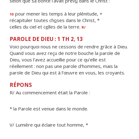
selon que sa bonté l'avait prév
u
dans le Christ :
pour mener les temps à leur plénitude, +
10
récapituler toutes ch
o
ses dans le Christ, *
celles du ciel et c
e
lles de la terre.
R/
PAROLE DE DIEU : 1 TH 2, 13
Voici pourquoi nous ne cessons de rendre grâce à Dieu.
Quand vous avez reçu de notre bouche la parole de
Dieu, vous l’avez accueillie pour ce qu’elle est
réellement : non pas une parole d’hommes, mais la
parole de Dieu qui est à l’œuvre en vous, les croyants.
RÉPONS
R/ Au commencement était la Parole :
* la Parole est venue dans le monde.
V/ Lumière qui éclaire tout homme, *