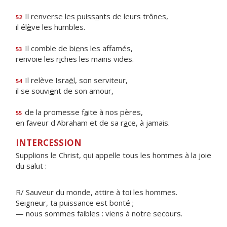
Il renverse les puiss
a
nts de leurs trônes,
52
il él
è
ve les humbles.
Il comble de bi
e
ns les affamés,
53
renvoie les r
i
ches les mains vides.
Il relève Isra
ë
l, son serviteur,
54
il se souvi
e
nt de son amour,
de la promesse f
a
ite à nos pères,
55
en faveur d'Abraham et de sa r
a
ce, à jamais.
INTERCESSION
Supplions le Christ, qui appelle tous les hommes à la joie
du salut :
R/ Sauveur du monde, attire à toi les hommes.
Seigneur, ta puissance est bonté ;
— nous sommes faibles : viens à notre secours.