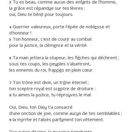
Tu es beau, comme aucun des enf
a
nts de l'homme,
3
la grâce est répand
u
e sur tes lèvres :
oui, Dieu te bén
i
t pour toujours.
Guerrier valeureux, porte l'épée de nobl
e
sse et
4
d'honneur !
Ton honneur, c'est de cour
i
r au combat
5
pour la justice, la clém
e
nce et la vérité.
Ta main jettera la stupeur, les fl
è
ches qui déchirent ;
6
sous tes coups, les pe
u
ples s'abattront,
les ennemis du roi, frapp
é
s en plein cœur.
Ton trône est divin, un tr
ô
ne éternel ;
7
ton sceptre royal est sc
e
ptre de droiture :
tu aimes la justice, tu répro
u
ves le mal.
8
Oui, Dieu, ton Die
u
t'a consacré
d'une onction de joie, comme auc
u
n de tes semblables ;
la myrrhe et l'aloès parf
u
ment ton vêtement.
9
Des palais d'ivoire, la mus
i
que t'enchante.