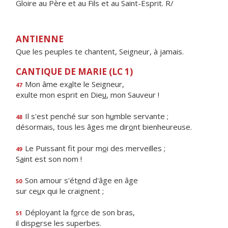
Gloire au Père et au Fils et au Saint-Esprit. R/
ANTIENNE
Que les peuples te chantent, Seigneur, à jamais.
CANTIQUE DE MARIE (LC 1)
Mon âme ex
a
lte le Seigneur,
47
exulte mon esprit en Die
u
, mon Sauveur !
Il s'est penché sur son h
u
mble servante ;
48
désormais, tous les âges me dir
o
nt bienheureuse.
Le Puissant fit pour m
o
i des merveilles ;
49
S
a
int est son nom !
Son amour s'ét
e
nd d'âge en âge
50
sur ce
u
x qui le craignent ;
Déployant la f
o
rce de son bras,
51
il disp
e
rse les superbes.