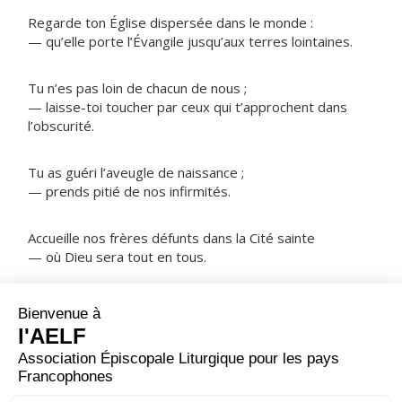
Regarde ton Église dispersée dans le monde :
— qu’elle porte l’Évangile jusqu’aux terres lointaines.
Tu n’es pas loin de chacun de nous ;
— laisse-toi toucher par ceux qui t’approchent dans
l’obscurité.
Tu as guéri l’aveugle de naissance ;
— prends pitié de nos infirmités.
Accueille nos frères défunts dans la Cité sainte
— où Dieu sera tout en tous.
NOTRE PÈRE
ORAISON
À l'heure du sacrifice du soir, nous nous présentons
devant toi, Seigneur, comme des serviteurs inutiles,