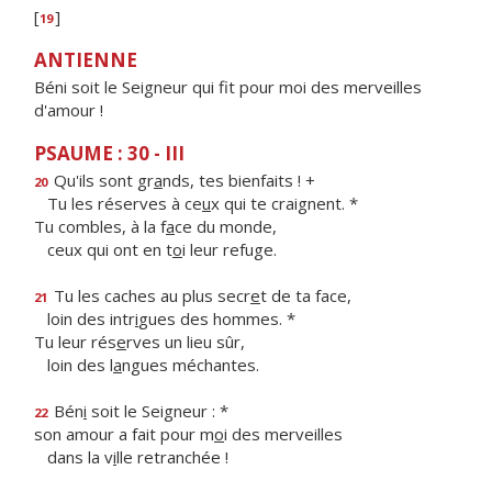
[
]
19
ANTIENNE
Béni soit le Seigneur qui fit pour moi des merveilles
d'amour !
PSAUME : 30 - III
Qu'ils sont gr
a
nds, tes bienfaits ! +
20
Tu les réserves à ce
u
x qui te craignent. *
Tu combles, à la f
a
ce du monde,
ceux qui ont en t
o
i leur refuge.
Tu les caches au plus secr
e
t de ta face,
21
loin des intr
i
gues des hommes. *
Tu leur rés
e
rves un lieu sûr,
loin des l
a
ngues méchantes.
Bén
i
soit le Seigneur : *
22
son amour a fait pour m
o
i des merveilles
dans la v
i
lle retranchée !