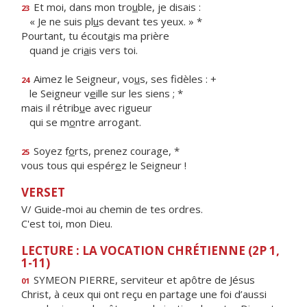
Et moi, dans mon tro
u
ble, je disais :
23
« Je ne suis pl
u
s devant tes yeux. » *
Pourtant, tu écout
a
is ma prière
quand je cri
a
is vers toi.
Aimez le Seigneur, vo
u
s, ses fidèles : +
24
le Seigneur v
e
ille sur les siens ; *
mais il rétrib
u
e avec rigueur
qui se m
o
ntre arrogant.
Soyez f
o
rts, prenez courage, *
25
vous tous qui espér
e
z le Seigneur !
VERSET
V/ Guide-moi au chemin de tes ordres.
C'est toi, mon Dieu.
LECTURE : LA VOCATION CHRÉTIENNE (2P 1,
1-11)
SYMEON PIERRE, serviteur et apôtre de Jésus
01
Christ, à ceux qui ont reçu en partage une foi d’aussi