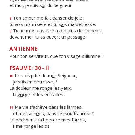
et moi, je suis s
û
r du Seigneur.
Ton amour me fait dans
e
r de joie :
8
tu vois ma misère et tu s
a
is ma détresse.
Tu ne m'as pas livré aux m
a
ins de l'ennemi ;
9
devant moi, tu as ouv
e
rt un passage.
ANTIENNE
Pour ton serviteur, que ton visage s'illumine !
PSAUME : 30 - II
Prends pitié de m
o
i, Seigneur,
10
je su
i
s en détresse. *
La douleur me r
o
nge les yeux,
la g
o
rge et les entrailles.
Ma vie s'ach
è
ve dans les larmes,
11
et mes ann
é
es, dans les souffrances. *
Le péché m'a fait p
e
rdre mes forces,
il me r
o
nge les os.