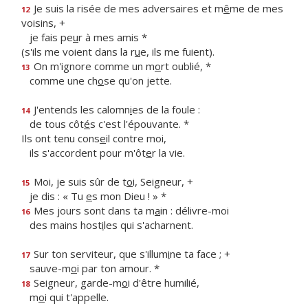
Je suis la risée de mes adversaires et m
ê
me de mes
12
voisins, +
je fais pe
u
r à mes amis *
(s'ils me voient dans la r
u
e, ils me fuient).
On m'ignore comme un m
o
rt oublié, *
13
comme une ch
o
se qu'on jette.
J'entends les calomn
i
es de la foule :
14
de tous côt
é
s c'est l'épouvante. *
Ils ont tenu cons
e
il contre moi,
ils s'accordent pour m'ôt
e
r la vie.
Moi, je suis sûr de t
o
i, Seigneur, +
15
je dis : « Tu
e
s mon Dieu ! » *
Mes jours sont dans ta m
a
in : délivre-moi
16
des mains host
i
les qui s'acharnent.
Sur ton serviteur, que s'illum
i
ne ta face ; +
17
sauve-m
o
i par ton amour. *
Seigneur, garde-m
o
i d'être humilié,
18
m
o
i qui t'appelle.