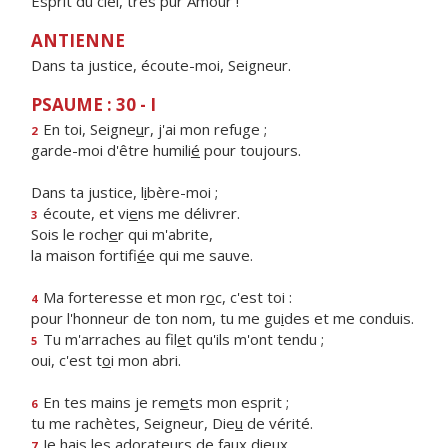
Esprit du ciel, très pur Amour !
ANTIENNE
Dans ta justice, écoute-moi, Seigneur.
PSAUME : 30 - I
En toi, Seigne
u
r, j'ai mon refuge ;
2
garde-moi d'être humili
é
pour toujours.
Dans ta justice, l
i
bère-moi ;
écoute, et vi
e
ns me délivrer.
3
Sois le roch
e
r qui m'abrite,
la maison fortifi
é
e qui me sauve.
Ma forteresse et mon r
o
c, c'est toi :
4
pour l'honneur de ton nom, tu me gu
i
des et me conduis.
Tu m'arraches au fil
e
t qu'ils m'ont tendu ;
5
oui, c'est t
o
i mon abri.
En tes mains je rem
e
ts mon esprit ;
6
tu me rachètes, Seigneur, Die
u
de vérité.
Je hais les adorate
u
rs de faux dieux,
7