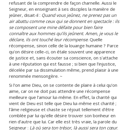
refusant de la comprendre de façon charnelle. Aussi le
Seigneur, en enseignant à ses disciples la manière de
jeûner, disait-il :
Quand vous jeûnez, ne prenez pas un
air abattu comme ceux qui se donnent en spectacle : ils
se composent une mine défaite pour bien faire
connaître aux hommes qu’ils jeûnent. Amen, je vous le
déclare, ils ont touché leur récompense
. Quelle
récompense, sinon celle de la louange humaine ? Parce
qu’on désire celle-ci, on étale souvent une apparence
de justice et, sans écouter sa conscience, on s’attache
à une réputation qui est fausse ; si bien que l’injustice,
décelée par sa dissimulation même, prend plaisir à une
renommée mensongère. ~
Si l’on aime Dieu, on se contente de plaire à celui qu’on
aime, car on ne doit pas attendre une récompense
meilleure que l’amour lui-même. En effet, la charité qui
vient de Dieu est telle que Dieu lui-même est charité ;
l’âme religieuse et chaste se réjouit tellement d’être
comblée par lui qu’elle désire trouver son bonheur en
rien d’autre que lui. Car elle est très vraie, la parole du
Seigneur :
Là où sera ton trésor, là aussi sera ton cœur
.