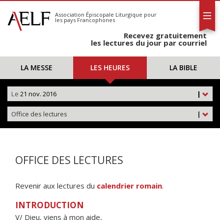
L'AELF
S'abonner
Association Épiscopale Liturgique
pour
les pays Francophones
Calendrier
Recevez gratuitement
Contact
les lectures du jour par courriel
LA MESSE
LES HEURES
LA BIBLE
Le
21 nov. 2016
|
Office des lectures
|
OFFICE DES LECTURES
Revenir aux lectures du
calendrier romain
.
INTRODUCTION
V/ Dieu, viens à mon aide,