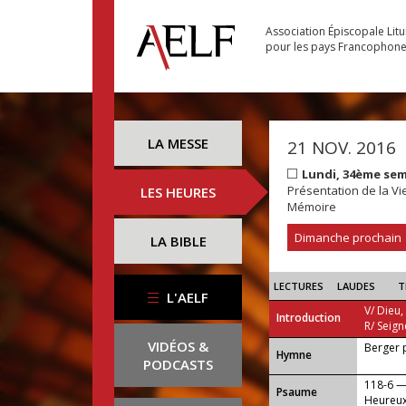
Association Épiscopale Lit
pour les pays Francophon
LA MESSE
21 NOV. 2016
Lundi, 34ème se
Présentation de la Vi
LES HEURES
Mémoire
Dimanche prochain
LA BIBLE
LECTURES
LAUDES
T
L'AELF
V/ Dieu,
Introduction
R/ Seign
VIDÉOS &
Berger 
...
Hymne
PODCASTS
118-6 
Psaume
Heureux 