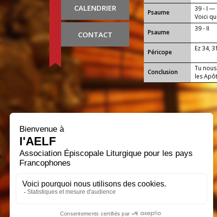
CALENDRIER
39 - I —
Psaume
Voici qu
39 - II
Psaume
CONTACT
Ez 34, 3
Péricope
Tu nous 
Conclusion
les Apô
Que notr
tous ce