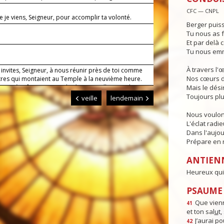
CFC — CNPL
e je viens, Seigneur, pour accomplir ta volonté.
Berger puiss
Tu nous as f
Et par delà c
1
Tu nous emm
À travers l'
invites, Seigneur, à nous réunir près de toi comme
Nos cœurs d
tres qui montaient au Temple à la neuvième heure.
e prière faite au nom de Jésus appelle ton salut sur
Mais le dési
ux qui invoquent son nom. Lui qui règne.
Toujours plu
veille
lendemain
Nous voulon
L'éclat radi
Dans l'aujou
Prépare en n
ANTIEN
Heureux qui 
PSAUME :
Que vienn
41
et ton sal
u
t
J’aurai po
42