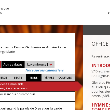
urgique
le
es
OFFICE
maine du Temps Ordinaire — Année Paire
erge Marie
Revenir aux
Autres dates
Luxembourg
|
INTROD
Note sur les calendriers
V/ Dieu, vie
R/ Seigneur,
IERCE
SEXTE
NONE
VÊPRES
COMPLIES
Gloire au Pèr
 viens à mon aide,
au Dieu qui e
eur, à notre secours.
pour les siè
puissant qui nous conduis
Amen. (Allélu
—
HYMNE :
qui entend la parole de Dieu et qui la garde !
CONDUI