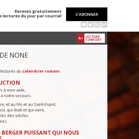
Recevez gratuitement
S'ABONNER
s lectures du jour par courriel
API
LECTURE
A+
CONFORT
 DE NONE
 lectures du
calendrier romain
.
UCTION
ns à mon aide,
 à notre secours.
e, et au Fils et au Saint-Esprit,
st, qui était et qui vient,
cles des siècles.
ia.)
 BERGER PUISSANT QUI NOUS
S