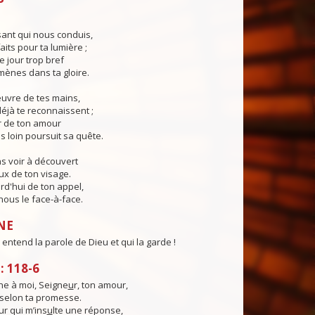
ant qui nous conduis,
aits pour ta lumière ;
e jour trop bref
ènes dans ta gloire.
œuvre de tes mains,
éjà te reconnaissent ;
r de ton amour
s loin poursuit sa quête.
s voir à découvert
eux de ton visage.
rd'hui de ton appel,
ous le face-à-face.
NE
entend la parole de Dieu et qui la garde !
 118-6
e à moi, Seigne
u
r, ton amour,
, selon ta promesse.
ur qui m’ins
u
lte une réponse,