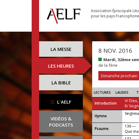
Association Épiscopale Lit
pour les pays Francophon
LA MESSE
8 NOV. 2016
Mardi, 32ème se
de la férie
LES HEURES
Dimanche prochain
LA BIBLE
LECTURES
LAUDES
T
V/ Dieu,
L'AELF
Introduction
R/ Seign
Seigneur
...
Hymne
VIDÉOS &
PODCASTS
136 —
Psaume
Que ma 
souvenir
137 —