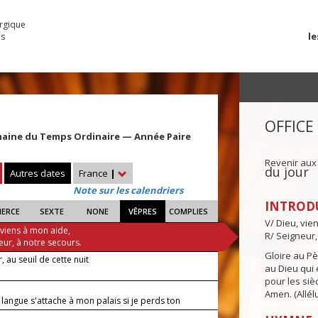
urgique
le
es
OFFICE
maine du Temps Ordinaire — Année Paire
Revenir aux
du jour
Autres dates
France
|
Note sur les calendriers
INTROD
IERCE
SEXTE
NONE
VÊPRES
COMPLIES
V/ Dieu, vie
 viens à mon aide,
R/ Seigneur,
eur, à notre secours.
Gloire au Pèr
, au seuil de cette nuit
au Dieu qui e
pour les siè
Amen. (Allélu
langue s'attache à mon palais si je perds ton
 !