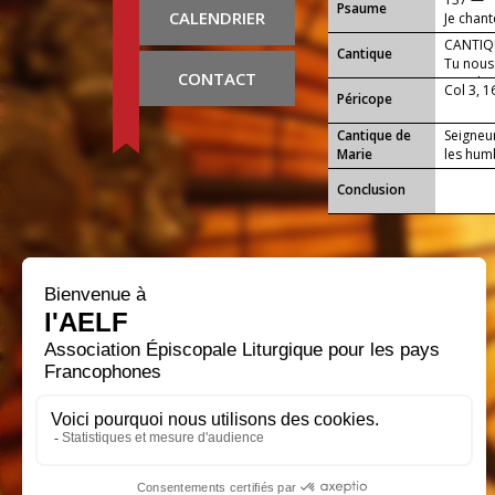
Psaume
CALENDRIER
Je chant
CANTIQU
Cantique
Tu nous 
CONTACT
peuple 
Col 3, 1
Péricope
Cantique de
Seigneur
Marie
les hum
Conclusion