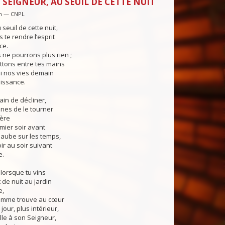
 SEIGNEUR, AU SEUIL DE CETTE NUIT
in — CNPL
seuil de cette nuit,
te rendre l’esprit
ce.
 ne pourrons plus rien ;
ttons entre tes mains
oi nos vies demain
issance.
ain de décliner,
nes de le tourner
tère
emier soir avant
 aube sur les temps,
ir au soir suivant
e.
 lorsque tu vins
 de nuit au jardin
e,
homme trouve au cœur
our, plus intérieur,
lle à son Seigneur,