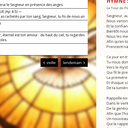
HYMNE :
erai le Seigneur en présence des anges.
La Tour du P
E (Ap 4-5) —
Seigneur, au 
as rachetés par ton sang, Seigneur, tu fis de nous un
Nous venons 
de rois.
6
Et la confian
Bientôt nous
, éternel est ton amour : du haut du ciel, tu regardes
Nous les me
bles.
Afin qu’en t
Prennent na
Ce jour en tr
Tu nous don
veille
lendemain
Vers le mys
Qui fit le pr
La première
Et chaque so
Dit ta lumièr
Rappelle-toi
Dans le vent
De la genès
Afin que l'
Un nouveau j
Qui le rappe