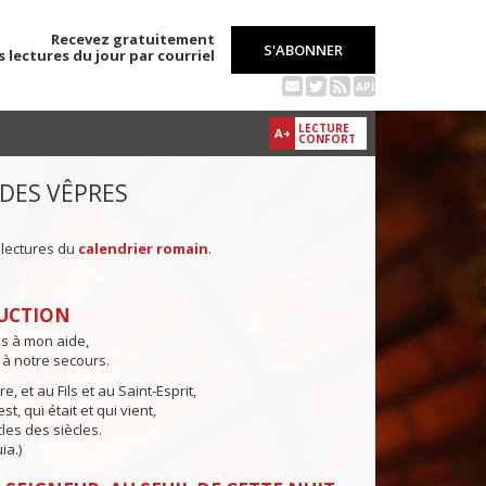
Recevez gratuitement
S'ABONNER
s lectures du jour par courriel
API
LECTURE
A+
CONFORT
 DES VÊPRES
 lectures du
calendrier romain
.
UCTION
ns à mon aide,
 à notre secours.
e, et au Fils et au Saint-Esprit,
st, qui était et qui vient,
cles des siècles.
ia.)