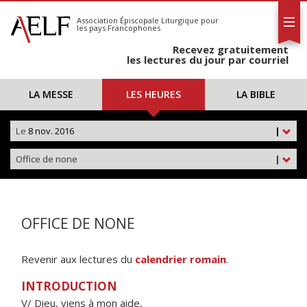
L'AELF
S'abonner
Association Épiscopale Liturgique
pour
les pays Francophones
Calendrier
Recevez gratuitement
Contact
les lectures du jour par courriel
LA MESSE
LES HEURES
LA BIBLE
Le
8 nov. 2016
|
Office de none
|
OFFICE DE NONE
Revenir aux lectures du
calendrier romain
.
INTRODUCTION
V/ Dieu, viens à mon aide,