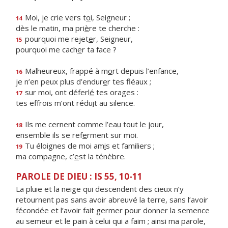
Moi, je crie vers t
o
i, Seigneur ;
14
dès le matin, ma pri
è
re te cherche :
pourquoi me rejet
e
r, Seigneur,
15
pourquoi me cach
e
r ta face ?
Malheureux, frappé à m
o
rt depuis l’enfance,
16
je n’en peux plus d’endur
e
r tes fléaux ;
sur moi, ont déferl
é
tes orages :
17
tes effrois m’ont rédu
i
t au silence.
Ils me cernent comme l’ea
u
tout le jour,
18
ensemble ils se ref
e
rment sur moi.
Tu éloignes de moi am
i
s et familiers ;
19
ma compagne, c’
e
st la ténèbre.
PAROLE DE DIEU : IS 55, 10-11
La pluie et la neige qui descendent des cieux n’y
retournent pas sans avoir abreuvé la terre, sans l’avoir
fécondée et l’avoir fait germer pour donner la semence
au semeur et le pain à celui qui a faim ; ainsi ma parole,