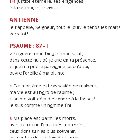
Justice étern
e
lle, tes exigences ;
144
éclaire-m
o
i, et je vivrai.
ANTIENNE
Je t’appelle, Seigneur, tout le jour, je tends les mains
vers toi !
PSAUME : 87 - I
Seigneur, mon Die
u
et mon salut,
2
dans cette nuit où je cr
i
e en ta présence,
que ma prière parvi
e
nne jusqu’à toi,
3
ouvre l’or
e
ille à ma plainte.
Car mon âme est rassasi
é
e de malheur,
4
ma vie est au b
o
rd de l’abîme ;
on me voit déjà desc
e
ndre à la fosse,*
5
je suis comme un h
o
mme fini.
Ma place est parm
i
les morts,
6
avec ceux que l’on a tu
é
s, enterrés,
ceux dont tu n’as pl
u
s souvenir,
qui sont exclus, et l
o
in de ta main.