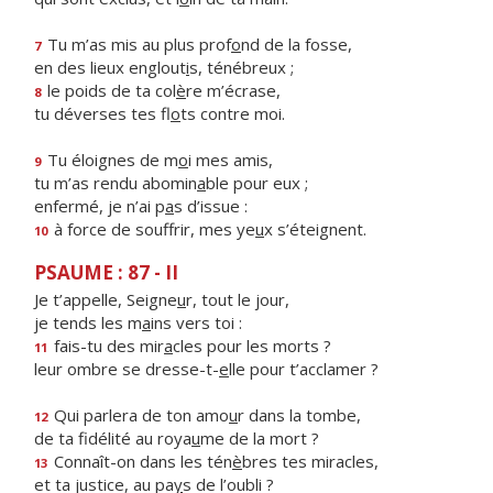
Tu m’as mis au plus prof
o
nd de la fosse,
7
en des lieux englout
i
s, ténébreux ;
le poids de ta col
è
re m’écrase,
8
tu déverses tes fl
o
ts contre moi.
Tu éloignes de m
o
i mes amis,
9
tu m’as rendu abomin
a
ble pour eux ;
enfermé, je n’ai p
a
s d’issue :
à force de souffrir, mes ye
u
x s’éteignent.
10
PSAUME : 87 - II
Je t’appelle, Seigne
u
r, tout le jour,
je tends les m
a
ins vers toi :
fais-tu des mir
a
cles pour les morts ?
11
leur ombre se dresse-t-
e
lle pour t’acclamer ?
Qui parlera de ton amo
u
r dans la tombe,
12
de ta fidélité au roya
u
me de la mort ?
Connaît-on dans les tén
è
bres tes miracles,
13
et ta justice, au pa
y
s de l’oubli ?