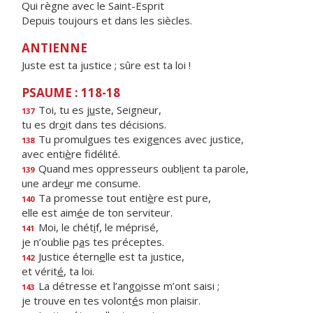
Qui règne avec le Saint-Esprit
Depuis toujours et dans les siècles.
ANTIENNE
Juste est ta justice ; sûre est ta loi !
PSAUME : 118-18
Toi, tu es j
u
ste, Seigneur,
137
tu es dr
o
it dans tes décisions.
Tu promulgues tes exig
e
nces avec justice,
138
avec enti
è
re fidélité.
Quand mes oppresseurs oubl
i
ent ta parole,
139
une arde
u
r me consume.
Ta promesse tout enti
è
re est pure,
140
elle est aim
é
e de ton serviteur.
Moi, le chét
i
f, le méprisé,
141
je n’oublie p
a
s tes préceptes.
Justice étern
e
lle est ta justice,
142
et vérit
é
, ta loi.
La détresse et l’ang
o
isse m’ont saisi ;
143
je trouve en tes volont
é
s mon plaisir.