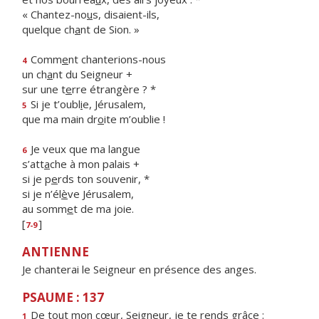
« Chantez-no
u
s, disaient-ils,
quelque ch
a
nt de Sion. »
Comm
e
nt chanterions-nous
4
un ch
a
nt du Seigneur +
sur une t
e
rre étrangère ? *
Si je t’oubl
i
e, Jérusalem,
5
que ma main dr
o
ite m’oublie !
Je veux que ma langue
6
s’att
a
che à mon palais +
si je p
e
rds ton souvenir, *
si je n’él
è
ve Jérusalem,
au somm
e
t de ma joie.
[
]
7-9
ANTIENNE
Je chanterai le Seigneur en présence des anges.
PSAUME : 137
De tout mon cœur, Seigne
u
r, je te rends grâce :
1