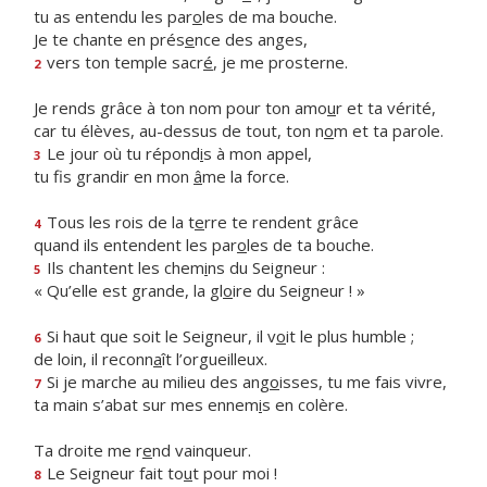
tu as entendu les par
o
les de ma bouche.
Je te chante en prés
e
nce des anges,
vers ton temple sacr
é
, je me prosterne.
2
Je rends grâce à ton nom pour ton amo
u
r et ta vérité,
car tu élèves, au-dessus de tout, ton n
o
m et ta parole.
Le jour où tu répond
i
s à mon appel,
3
tu fis grandir en mon
â
me la force.
Tous les rois de la t
e
rre te rendent grâce
4
quand ils entendent les par
o
les de ta bouche.
Ils chantent les chem
i
ns du Seigneur :
5
« Qu’elle est grande, la gl
o
ire du Seigneur ! »
Si haut que soit le Seigneur, il v
o
it le plus humble ;
6
de loin, il reconn
a
ît l’orgueilleux.
Si je marche au milieu des ang
o
isses, tu me fais vivre,
7
ta main s’abat sur mes ennem
i
s en colère.
Ta droite me r
e
nd vainqueur.
Le Seigneur fait to
u
t pour moi !
8