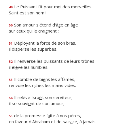
Le Puissant fit pour m
o
i des merveilles ;
49
S
a
int est son nom !
Son amour s'ét
e
nd d'âge en âge
50
sur ce
u
x qui le craignent ;
Déployant la f
o
rce de son bras,
51
il disp
e
rse les superbes.
Il renverse les puiss
a
nts de leurs trônes,
52
il él
è
ve les humbles.
Il comble de bi
e
ns les affamés,
53
renvoie les r
i
ches les mains vides.
Il relève Isra
ë
l, son serviteur,
54
il se souvi
e
nt de son amour,
de la promesse f
a
ite à nos pères,
55
en faveur d'Abraham et de sa r
a
ce, à jamais.