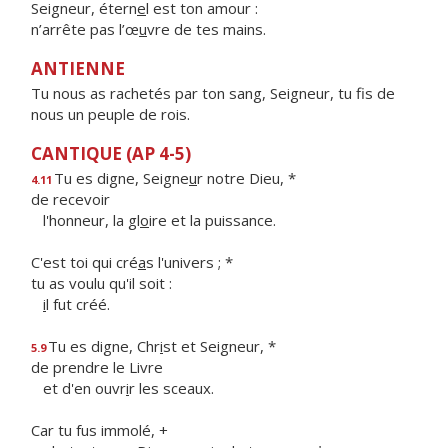
Seigneur, étern
e
l est ton amour :
n’arrête pas l’œ
u
vre de tes mains.
ANTIENNE
Tu nous as rachetés par ton sang, Seigneur, tu fis de
nous un peuple de rois.
CANTIQUE (AP 4-5)
Tu es digne, Seigne
u
r notre Dieu, *
4.11
de recevoir
l'honneur, la gl
o
ire et la puissance.
C'est toi qui cré
a
s l'univers ; *
tu as voulu qu'il soit :
i
l fut créé.
Tu es digne, Chr
i
st et Seigneur, *
5.9
de prendre le Livre
et d'en ouvr
i
r les sceaux.
Car tu fus immolé, +