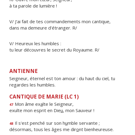
à ta parole de lumière !
V/ J'ai fait de tes commandements mon cantique,
dans ma demeure d'étranger. R/
V/ Heureux les humbles :
tu leur découvres le secret du Royaume. R/
ANTIENNE
Seigneur, éternel est ton amour : du haut du ciel, tu
regardes les humbles.
CANTIQUE DE MARIE (LC 1)
Mon âme ex
a
lte le Seigneur,
47
exulte mon esprit en Die
u
, mon Sauveur !
Il s'est penché sur son h
u
mble servante ;
48
désormais, tous les âges me dir
o
nt bienheureuse.