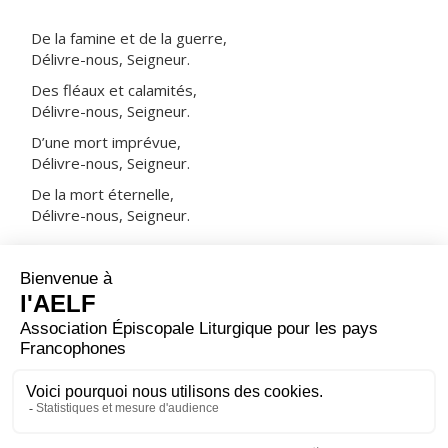
De la famine et de la guerre,
Délivre-nous, Seigneur.
Des fléaux et calamités,
Délivre-nous, Seigneur.
D’une mort imprévue,
Délivre-nous, Seigneur.
De la mort éternelle,
Délivre-nous, Seigneur.
NOTRE PÈRE
ORAISON
Que notre prière du soir monte jusqu'à toi, Seigneur,
Père très saint. Dieu éternel et tout-puissant ; que
descende sur nous ta bénédiction, afin qu'avec ton aide,
dès maintenant et pour toujours, nous soyons sauvés.