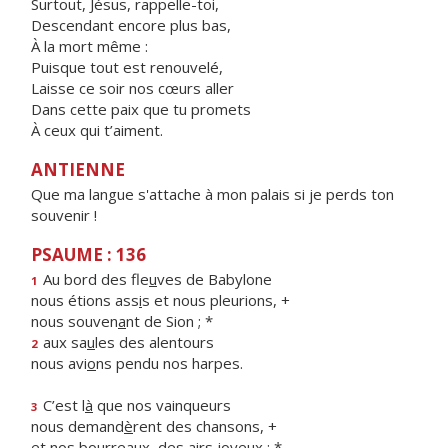
Surtout, Jésus, rappelle-toi,
Descendant encore plus bas,
À la mort même :
Puisque tout est renouvelé,
Laisse ce soir nos cœurs aller
Dans cette paix que tu promets
À ceux qui t’aiment.
ANTIENNE
Que ma langue s'attache à mon palais si je perds ton
souvenir !
PSAUME : 136
Au bord des fle
u
ves de Babylone
1
nous étions ass
i
s et nous pleurions, +
nous souven
a
nt de Sion ; *
aux sa
u
les des alentours
2
nous avi
o
ns pendu nos harpes.
C’est l
à
que nos vainqueurs
3
nous demand
è
rent des chansons, +
et nos bourrea
u
x, des airs joyeux : *