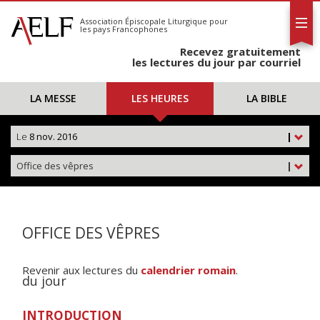
L'AELF
S'abonner
Association Épiscopale Liturgique
pour
les pays Francophones
Calendrier
Recevez gratuitement
Contact
les lectures du jour par courriel
LA MESSE
LES HEURES
LA BIBLE
Le
8 nov. 2016
|
Office des vêpres
|
OFFICE DES VÊPRES
Revenir aux lectures du
calendrier romain
.
du jour
INTRODUCTION