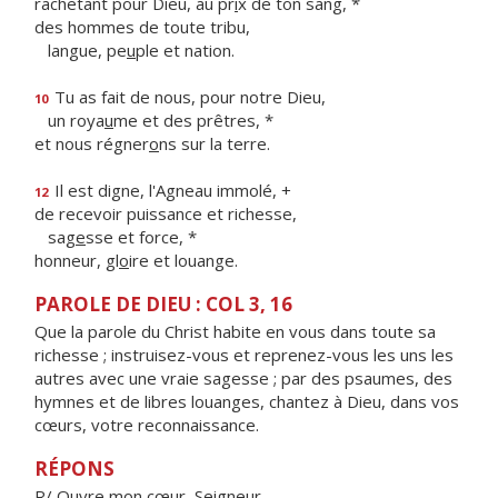
rachetant pour Dieu, au pr
i
x de ton sang, *
des hommes de toute tribu,
langue, pe
u
ple et nation.
Tu as fait de nous, pour notre Dieu,
10
un roya
u
me et des prêtres, *
et nous régner
o
ns sur la terre.
Il est digne, l'Agneau immolé, +
12
de recevoir puissance et richesse,
sag
e
sse et force, *
honneur, gl
o
ire et louange.
PAROLE DE DIEU : COL 3, 16
Que la parole du Christ habite en vous dans toute sa
richesse ; instruisez-vous et reprenez-vous les uns les
autres avec une vraie sagesse ; par des psaumes, des
hymnes et de libres louanges, chantez à Dieu, dans vos
cœurs, votre reconnaissance.
RÉPONS
R/ Ouvre mon cœur, Seigneur,