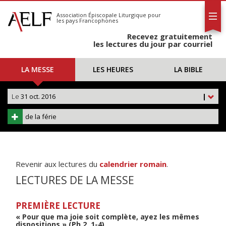
L'AELF
S'abonner
Association Épiscopale Liturgique
pour
les pays Francophones
Calendrier
Recevez gratuitement
Contact
les lectures du jour par courriel
LA MESSE
LES HEURES
LA BIBLE
Le
31 oct. 2016
|
de la férie
Revenir aux lectures du
calendrier romain
.
LECTURES DE LA MESSE
PREMIÈRE LECTURE
« Pour que ma joie soit complète, ayez les mêmes
dispositions » (Ph 2, 1-4)