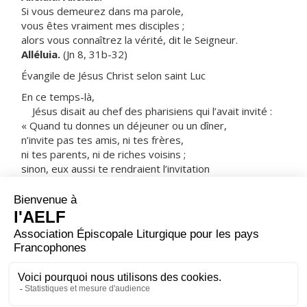
Si vous demeurez dans ma parole,
vous êtes vraiment mes disciples ;
alors vous connaîtrez la vérité, dit le Seigneur.
Alléluia.
(Jn 8, 31b-32)
Évangile de Jésus Christ selon saint Luc
En ce temps-là,
Jésus disait au chef des pharisiens qui l’avait invité :
« Quand tu donnes un déjeuner ou un dîner,
n’invite pas tes amis, ni tes frères,
ni tes parents, ni de riches voisins ;
sinon, eux aussi te rendraient l’invitation
et ce serait pour toi un don en retour.
Au contraire, quand tu donnes une réception,
invite des pauvres, des estropiés,
des boiteux, des aveugles ;
heureux seras-tu,
parce qu’ils n’ont rien à te donner en retour :
cela te sera rendu à la résurrection des justes. »
– Acclamons la Parole de Dieu.