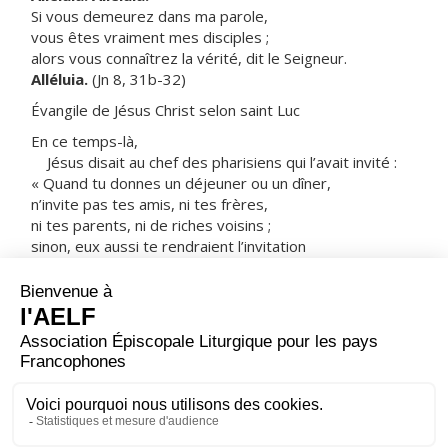
Si vous demeurez dans ma parole,
vous êtes vraiment mes disciples ;
alors vous connaîtrez la vérité, dit le Seigneur.
Alléluia.
(Jn 8, 31b-32)
Évangile de Jésus Christ selon saint Luc
En ce temps-là,
Jésus disait au chef des pharisiens qui l’avait invité :
« Quand tu donnes un déjeuner ou un dîner,
n’invite pas tes amis, ni tes frères,
ni tes parents, ni de riches voisins ;
sinon, eux aussi te rendraient l’invitation
et ce serait pour toi un don en retour.
Au contraire, quand tu donnes une réception,
invite des pauvres, des estropiés,
des boiteux, des aveugles ;
heureux seras-tu,
parce qu’ils n’ont rien à te donner en retour :
cela te sera rendu à la résurrection des justes. »
– Acclamons la Parole de Dieu.