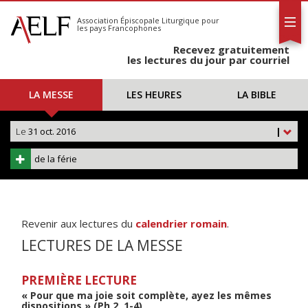
L'AELF
S'abonner
Association Épiscopale Liturgique
pour
les pays Francophones
Calendrier
Recevez gratuitement
Contact
les lectures du jour par courriel
LA MESSE
LES HEURES
LA BIBLE
Le
31 oct. 2016
|
de la férie
Revenir aux lectures du
calendrier romain
.
LECTURES DE LA MESSE
PREMIÈRE LECTURE
« Pour que ma joie soit complète, ayez les mêmes
dispositions » (Ph 2, 1-4)