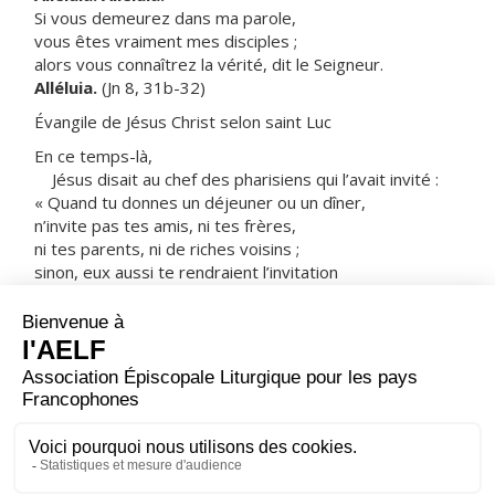
Si vous demeurez dans ma parole,
vous êtes vraiment mes disciples ;
alors vous connaîtrez la vérité, dit le Seigneur.
Alléluia.
(Jn 8, 31b-32)
Évangile de Jésus Christ selon saint Luc
En ce temps-là,
Jésus disait au chef des pharisiens qui l’avait invité :
« Quand tu donnes un déjeuner ou un dîner,
n’invite pas tes amis, ni tes frères,
ni tes parents, ni de riches voisins ;
sinon, eux aussi te rendraient l’invitation
et ce serait pour toi un don en retour.
Au contraire, quand tu donnes une réception,
invite des pauvres, des estropiés,
des boiteux, des aveugles ;
heureux seras-tu,
parce qu’ils n’ont rien à te donner en retour :
cela te sera rendu à la résurrection des justes. »
– Acclamons la Parole de Dieu.