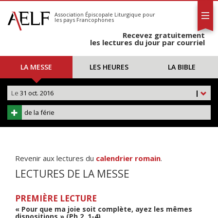
L'AELF
S'abonner
Association Épiscopale Liturgique
pour
les pays Francophones
Calendrier
Recevez gratuitement
Contact
les lectures du jour par courriel
LA MESSE
LES HEURES
LA BIBLE
Le
31 oct. 2016
|
de la férie
Revenir aux lectures du
calendrier romain
.
LECTURES DE LA MESSE
PREMIÈRE LECTURE
« Pour que ma joie soit complète, ayez les mêmes
dispositions » (Ph 2, 1-4)