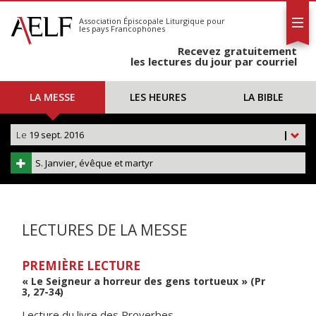
L'AELF
S'abonner
Association Épiscopale Liturgique
pour
les pays Francophones
Calendrier
Recevez gratuitement
Contact
les lectures du jour par courriel
LA MESSE
LES HEURES
LA BIBLE
Le
19 sept. 2016
|
S. Janvier, évêque et martyr
LECTURES DE LA MESSE
PREMIÈRE LECTURE
« Le Seigneur a horreur des gens tortueux » (Pr
3, 27-34)
Lecture du livre des Proverbes