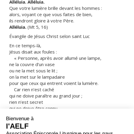
Alléluia. Alléluia.
Que votre lumière brille devant les hommes :
alors, voyant ce que vous faites de bien,
ils rendront gloire à votre Père.
Alléluia.
(Mt 5, 16)
Évangile de Jésus Christ selon saint Luc
En ce temps-là,
Jésus disait aux foules :
« Personne, après avoir allumé une lampe,
ne la couvre d’un vase
ou ne la met sous le lit ;
on la met sur le lampadaire
pour que ceux qui entrent voient la lumière.
Car rien n’est caché
qui ne doive paraître au grand jour ;
rien n’est secret
qui ne doive être connu
et venir au grand jour.
Faites attention à la manière dont vous écoutez.
Car à celui qui a,