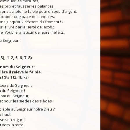
 diminuer les mesures,
s prix et fausser les balances.
ns acheter le faible pour un peu d’argent,
ux pour une paire de sandales.
ns jusqu’aux déchets du froment ! »
le jure par la Fierté de Jacob :
je n’oublierai aucun de leurs méfaits.
 Seigneur.
3), 1-2, 5-6, 7-8)
 nom du Seigneur :
ère il relève le faible.
 !
(Ps 112, 1b.7a)
teurs du Seigneur,
 du Seigneur !
 nom du Seigneur,
t pour les siècles des siècles !
lable au Seigneur notre Dieu ?
là-haut.
sse son regard
t vers la terre.