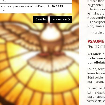
nt »
Nous allons
augmenter le
e pouvez pas servir à la fois Dieu
Lc 16, 10-13
Nous pourro
nt »
le malheure
Nous vendro
veille
lendemain
Le Seigneur 
Non, jamais 
– Parole du
PSAUME
(Ps 112 (11
R/ Louez le
de la poussi
ou : Alléluia
Louez, servi
louez le nom
Béni soit le
maintenant e
Qui est semb
Lui, il siège 
Mais il abai
vers le ciel e