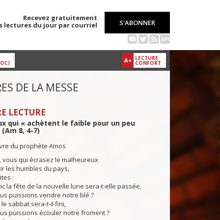
Recevez gratuitement
S'ABONNER
s lectures du jour par courriel
API
LECTURE
A+
DOC)
CONFORT
ES DE LA MESSE
E LECTURE
x qui « achètent le faible pour un peu
 (Am 8, 4-7)
livre du prophète Amos
, vous qui écrasez le malheureux
ir les humbles du pays,
tes :
 la fête de la nouvelle lune sera-t-elle passée,
us puissions vendre notre blé ?
 sabbat sera-t-il fini,
us puissions écouler notre froment ?