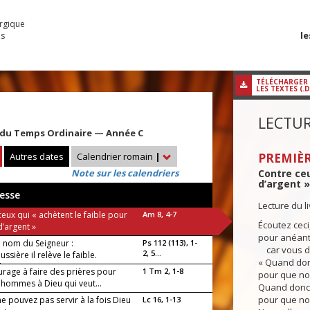
urgique
le
es
TÉLÉCHARGER
LES TEXTES (.
LECTUR
du Temps Ordinaire — Année C
Autres dates
Calendrier romain
|
PREMIÈR
Note sur les calendriers
Contre ceu
d’argent »
esse
Lecture du 
eux qui « achètent le faible pour
Am 8, 4-7
Écoutez ceci
d’argent »
pour anéant
e nom du Seigneur :
Ps 112 (113), 1-
car vous di
2, 5...
ussière il relève le faible.
« Quand donc
luia !
urage à faire des prières pour
1 Tm 2, 1-8
pour que no
 hommes à Dieu qui veut...
Quand donc le
pour que no
e pouvez pas servir à la fois Dieu
Lc 16, 1-13