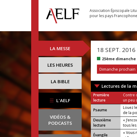
Association Épiscopale Lit
pour les pays Francophon
LA MESSE
18 SEPT. 2016
25ème dimanche 
LES HEURES
Dimanche prochain
LA BIBLE
Lectures de la m
Première
Contre c
L'AELF
lecture
un peu 
Louez l
Psaume
de la po
VIDÉOS &
ou : Allé
Deuxième
« J’enco
PODCASTS
lecture
tous les
« Vous n
Évangile