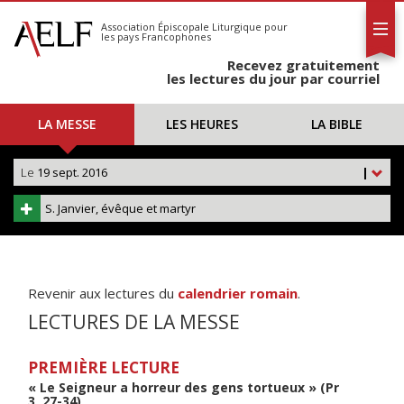
L'AELF
S'abonner
Association Épiscopale Liturgique
pour
les pays Francophones
Calendrier
Recevez gratuitement
Contact
les lectures du jour par courriel
LA MESSE
LES HEURES
LA BIBLE
Le
19 sept. 2016
|
S. Janvier, évêque et martyr
Revenir aux lectures du
calendrier romain
.
LECTURES DE LA MESSE
PREMIÈRE LECTURE
« Le Seigneur a horreur des gens tortueux » (Pr
3, 27-34)