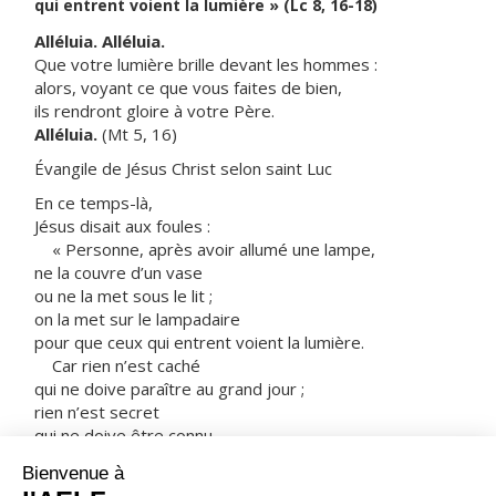
qui entrent voient la lumière » (Lc 8, 16-18)
Alléluia. Alléluia.
Que votre lumière brille devant les hommes :
alors, voyant ce que vous faites de bien,
ils rendront gloire à votre Père.
Alléluia.
(Mt 5, 16)
Évangile de Jésus Christ selon saint Luc
En ce temps-là,
Jésus disait aux foules :
« Personne, après avoir allumé une lampe,
ne la couvre d’un vase
ou ne la met sous le lit ;
on la met sur le lampadaire
pour que ceux qui entrent voient la lumière.
Car rien n’est caché
qui ne doive paraître au grand jour ;
rien n’est secret
qui ne doive être connu
et venir au grand jour.
Faites attention à la manière dont vous écoutez.