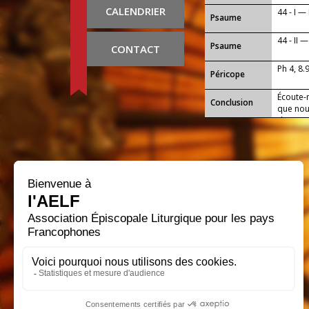
CALENDRIER
44 - I —
Psaume
44 - II 
Psaume
CONTACT
Ph 4, 8.
Péricope
Écoute-
Conclusion
que nou
de notre
nous pa