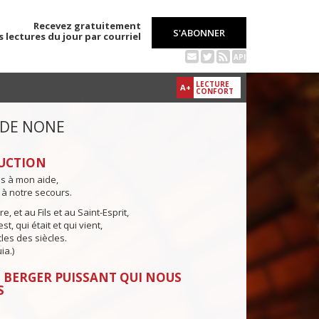
Recevez gratuitement
S'ABONNER
s lectures du jour par courriel
API
LECTURE
A+
CONFORT
 DE NONE
UCTION
ns à mon aide,
 à notre secours.
e, et au Fils et au Saint-Esprit,
st, qui était et qui vient,
cles des siècles.
ia.)
 BERGER PUISSANT QUI NOUS
S