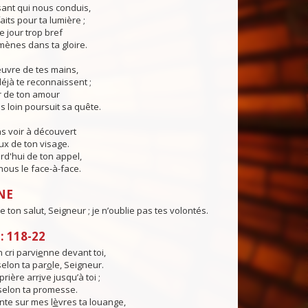
ant qui nous conduis,
aits pour ta lumière ;
e jour trop bref
ènes dans ta gloire.
œuvre de tes mains,
éjà te reconnaissent ;
r de ton amour
s loin poursuit sa quête.
s voir à découvert
eux de ton visage.
rd'hui de ton appel,
ous le face-à-face.
NE
 de ton salut, Seigneur ; je n’oublie pas tes volontés.
 118-22
cri parvi
e
nne devant toi,
selon ta par
o
le, Seigneur.
rière arr
i
ve jusqu’à toi ;
 selon ta promesse.
te sur mes l
è
vres ta louange,