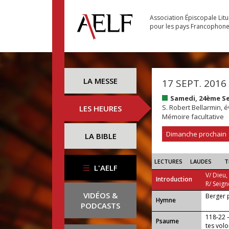
Association Épiscopale Lit
pour les pays Francophon
LA MESSE
17 SEPT. 2016
Samedi, 24ème S
S. Robert Bellarmin, é
LES HEURES
Mémoire facultative
Dimanche prochain
LA BIBLE
LECTURES
LAUDES
T
L'AELF
V/ Dieu,
Introduction
R/ Seign
VIDÉOS &
Berger 
...
Hymne
PODCASTS
118-22 —
Psaume
tes volo