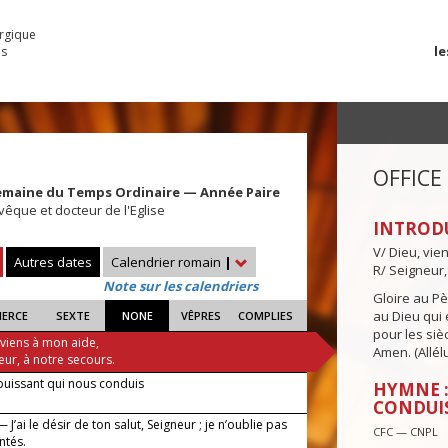
urgique
le
es
OFFICE
emaine du Temps Ordinaire — Année Paire
vêque et docteur de l'Eglise
INTROD
V/ Dieu, vie
Autres dates
Calendrier romain
|
R/ Seigneur,
Note sur les calendriers
Gloire au Pèr
au Dieu qui e
IERCE
SEXTE
NONE
VÊPRES
COMPLIES
pour les siè
 viens à mon aide,
Amen. (Allélu
eur, à notre secours.
puissant qui nous conduis
HYMNE :
CONDUI
 J’ai le désir de ton salut, Seigneur ; je n’oublie pas
CFC — CNPL
ntés.