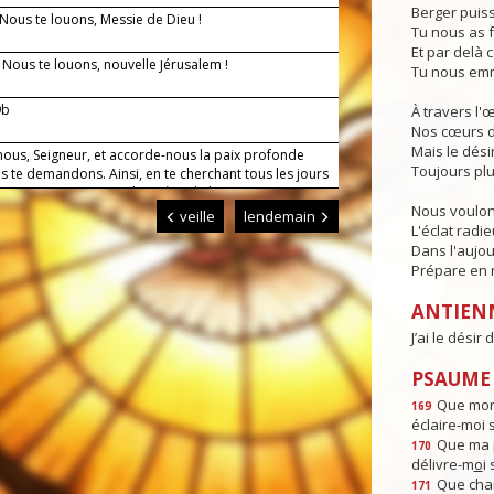
Berger puiss
 Nous te louons, Messie de Dieu !
Tu nous as f
Et par delà c
— Nous te louons, nouvelle Jérusalem !
Tu nous emm
9b
À travers l'
Nos cœurs d
Mais le dési
nous, Seigneur, et accorde-nous la paix profonde
Toujours plu
s te demandons. Ainsi, en te cherchant tous les jours
 vie, et soutenus par la prière de la Vierge Marie,
Nous voulon
rviendrons sans encombre jusqu'à toi.
veille
lendemain
L'éclat radi
Dans l'aujou
Prépare en n
ANTIEN
J’ai le désir
PSAUME :
Que mon 
169
éclaire-moi 
Que ma p
170
délivre-m
o
i
Que chan
171