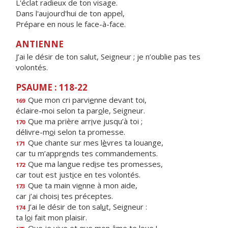
L'éclat radieux de ton visage.
Dans l'aujourd'hui de ton appel,
Prépare en nous le face-à-face.
ANTIENNE
J’ai le désir de ton salut, Seigneur ; je n’oublie pas tes
volontés.
PSAUME : 118-22
Que mon cri parvi
e
nne devant toi,
169
éclaire-moi selon ta par
o
le, Seigneur.
Que ma prière arr
i
ve jusqu’à toi ;
170
délivre-m
o
i selon ta promesse.
Que chante sur mes l
è
vres ta louange,
171
car tu m’appr
e
nds tes commandements.
Que ma langue red
i
se tes promesses,
172
car tout est just
i
ce en tes volontés.
Que ta main vi
e
nne à mon aide,
173
car j’ai chois
i
tes préceptes.
J’ai le désir de ton sal
u
t, Seigneur :
174
ta l
o
i fait mon plaisir.