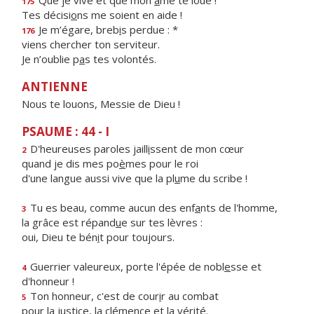
Que je vive et que mon
â
me te loue !
175
Tes décisi
o
ns me soient en aide !
Je m’égare, breb
i
s perdue : *
176
viens chercher ton serviteur.
Je n’oublie p
a
s tes volontés.
ANTIENNE
Nous te louons, Messie de Dieu !
PSAUME : 44 - I
D'heureuses paroles jaill
i
ssent de mon cœur
2
quand je dis mes po
è
mes pour le roi
d'une langue aussi vive que la pl
u
me du scribe !
Tu es beau, comme aucun des enf
a
nts de l'homme,
3
la grâce est répand
u
e sur tes lèvres :
oui, Dieu te bén
i
t pour toujours.
Guerrier valeureux, porte l'épée de nobl
e
sse et
4
d'honneur !
Ton honneur, c'est de cour
i
r au combat
5
pour la justice, la clém
e
nce et la vérité.