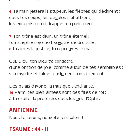
Ta main jettera la stupeur, les fl
è
ches qui déchirent ;
6
sous tes coups, les pe
u
ples s'abattront,
les ennemis du roi, frapp
é
s en plein cœur.
Ton trône est divin, un tr
ô
ne éternel ;
7
ton sceptre royal est sc
e
ptre de droiture :
tu aimes la justice, tu répro
u
ves le mal.
8
Oui, Dieu, ton Die
u
t'a consacré
d'une onction de joie, comme auc
u
n de tes semblables ;
la myrrhe et l'aloès parf
u
ment ton vêtement.
9
Des palais d'ivoire, la mus
i
que t'enchante.
Parmi tes bien-aimées sont des f
lles de roi ;
10
à ta droite, la préférée, sous les
o
rs d'Ophir.
ANTIENNE
Nous te louons, nouvelle Jérusalem !
PSAUME : 44 - II