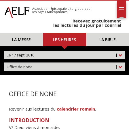
L'AELF
S'abonner
Association Épiscopale Liturgique
pour
les pays Francophones
Calendrier
Recevez gratuitement
Contact
les lectures du jour par courriel
LA MESSE
LES HEURES
LA BIBLE
Le
17 sept. 2016
|
Office de none
|
OFFICE DE NONE
Revenir aux lectures du
calendrier romain
.
INTRODUCTION
V/ Dieu, viens à mon aide,