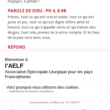
toujo
u
rs, à jamais !
PAROLE DE DIEU : PH 4, 8.9B
Frères, tout ce qui est vrai et noble, tout ce qui est
juste et pur, tout ce qui est digne d’être aimé et
honoré, tout ce qui s’appelle vertu et qui mérite des
éloges, tout cela, prenez-le à votre compte. Et le Dieu
de la paix sera avec vous.
RÉPONS
V/
Je t'exalterai, mon Dieu, mon Roi ;
je bénirai ton nom toujours et à jamais !
ORAISON
Écoute-nous, Seigneur, et accorde-nous la paix
profonde que nous te demandons. Ainsi, en te
cherchant tous les jours de notre vie, et soutenus par la
prière de la Vierge Marie, nous parviendrons sans
encombre jusqu'à toi.