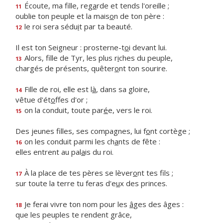
Écoute, ma fille, reg
a
rde et tends l'oreille ;
11
oublie ton peuple et la mais
o
n de ton père :
le roi sera sédu
i
t par ta beauté.
12
Il est ton Seigneur : prosterne-t
o
i devant lui.
Alors, fille de Tyr, les plus r
i
ches du peuple,
13
chargés de présents, quêter
o
nt ton sourire.
Fille de roi, elle est l
à
, dans sa gloire,
14
vêtue d'ét
o
ffes d'or ;
on la conduit, toute par
é
e, vers le roi.
15
Des jeunes filles, ses compagnes, lui f
o
nt cortège ;
on les conduit parmi les ch
a
nts de fête :
16
elles entrent au pal
a
is du roi.
À la place de tes pères se lèver
o
nt tes fils ;
17
sur toute la terre tu feras d'e
u
x des princes.
Je ferai vivre ton nom pour les
â
ges des âges :
18
que les peuples te rendent grâce,