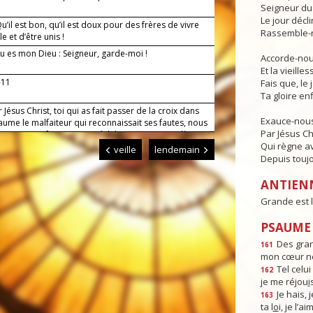
Seigneur du 
Le jour déclin
’il est bon, qu’il est doux pour des frères de vivre
Rassemble-n
 et d’être unis !
u es mon Dieu : Seigneur, garde-moi !
Accorde-nous
Et la vieille
-11
Fais que, le 
Ta gloire enf
 Jésus Christ, toi qui as fait passer de la croix dans
Exauce-nous
ume le malfaiteur qui reconnaissait ses fautes, nous
Par Jésus Ch
lions en confessant nos péchés : ouvre-nous, dès
Qui règne av
rt, les portes du paradis. Toi qui règnes pour les
veille
lendemain
des siècles. Amen.
Depuis toujo
ANTIEN
Grande est l
PSAUME :
Des gra
161
mon cœur ne
Tel celui 
162
je me réjou
i
Je hais, j
163
ta l
o
i, je l’ai