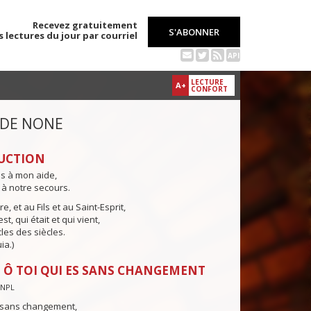
Recevez gratuitement
S'ABONNER
s lectures du jour par courriel
API
LECTURE
A+
CONFORT
 DE NONE
UCTION
ns à mon aide,
 à notre secours.
e, et au Fils et au Saint-Esprit,
st, qui était et qui vient,
cles des siècles.
ia.)
 Ô TOI QUI ES SANS CHANGEMENT
CNPL
s sans changement,