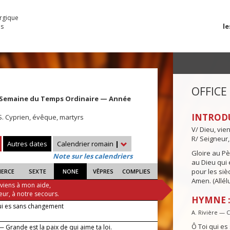
urgique
le
es
OFFICE
 Semaine du Temps Ordinaire — Année
INTROD
 S. Cyprien, évêque, martyrs
V/ Dieu, vie
R/ Seigneur,
Autres dates
Calendrier romain
|
Gloire au Pèr
Note sur les calendriers
au Dieu qui e
pour les siè
IERCE
SEXTE
NONE
VÊPRES
COMPLIES
Amen. (Allélu
 viens à mon aide,
eur, à notre secours.
HYMNE :
ui es sans changement
A. Rivière — 
Ô Toi qui e
 Grande est la paix de qui aime ta loi.