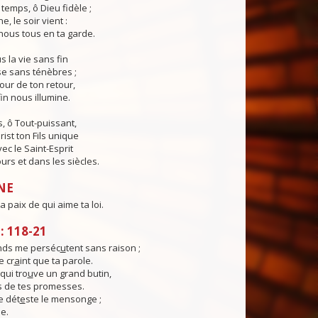
temps, ô Dieu fidèle ;
e, le soir vient :
ous tous en ta garde.
 la vie sans fin
sse sans ténèbres ;
jour de ton retour,
in nous illumine.
, ô Tout-puissant,
rist ton Fils unique
ec le Saint-Esprit
urs et dans les siècles.
NE
a paix de qui aime ta loi.
 118-21
nds me perséc
u
tent sans raison ;
 cr
a
int que ta parole.
qui tro
u
ve un grand butin,
s de tes promesses.
e dét
e
ste le mensonge ;
me.