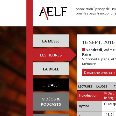
Association Épiscopale Lit
pour les pays Francophon
LA MESSE
16 SEPT. 2016
Vendredi, 24ème
Paire
LES HEURES
S. Corneille, pape, et
Mémoire
LA BIBLE
Dimanche prochain
L'AELF
LECTURES
LAUDES
T
V/ Dieu,
Introduction
R/ Seign
VIDÉOS &
PODCASTS
Ô Toi q
...
Hymne
118-21 —