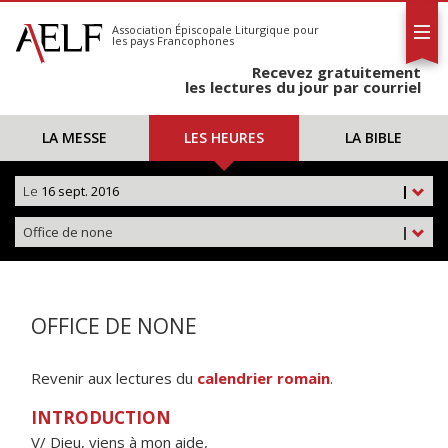
L'AELF
S'abonner
Association Épiscopale Liturgique
pour
les pays Francophones
Calendrier
Recevez gratuitement
Contact
les lectures du jour par courriel
LA MESSE
LES HEURES
LA BIBLE
Le
16 sept. 2016
|
Office de none
|
OFFICE DE NONE
Revenir aux lectures du
calendrier romain
.
INTRODUCTION
V/ Dieu, viens à mon aide,