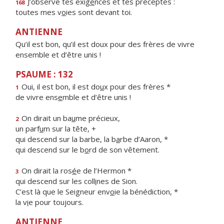
J’observe tes exig
e
nces et tes préceptes :
168
toutes mes v
o
ies sont devant toi.
ANTIENNE
Qu’il est bon, qu’il est doux pour des frères de vivre
ensemble et d’être unis !
PSAUME : 132
Oui, il est bon, il est do
u
x pour des frères *
1
de vivre ens
e
mble et d’être unis !
On dirait un ba
u
me précieux,
2
un parf
u
m sur la tête, +
qui descend sur la barbe, la b
a
rbe d’Aaron, *
qui descend sur le b
o
rd de son vêtement.
On dirait la ros
é
e de l’Hermon *
3
qui descend sur les coll
i
nes de Sion.
C’est là que le Seigneur env
o
ie la bénédiction, *
la v
i
e pour toujours.
ANTIENNE