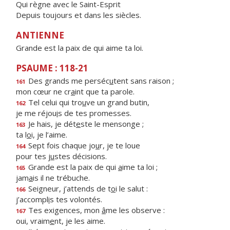
Qui règne avec le Saint-Esprit
Depuis toujours et dans les siècles.
ANTIENNE
Grande est la paix de qui aime ta loi.
PSAUME : 118-21
Des grands me perséc
u
tent sans raison ;
161
mon cœur ne cr
a
int que ta parole.
Tel celui qui tro
u
ve un grand butin,
162
je me réjou
i
s de tes promesses.
Je hais, je dét
e
ste le mensonge ;
163
ta l
o
i, je l’aime.
Sept fois chaque jo
u
r, je te loue
164
pour tes j
u
stes décisions.
Grande est la paix de qui
a
ime ta loi ;
165
jam
a
is il ne trébuche.
Seigneur, j’attends de t
o
i le salut :
166
j’accompl
i
s tes volontés.
Tes exigences, mon
â
me les observe :
167
oui, vraim
e
nt, je les aime.