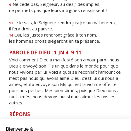
Ne cède pas, Seigneur, au dés
i
r des impies,
9
ne permets pas que leurs intr
i
gues réussissent !
Je le sais, le Seigneur rendra just
i
ce au malheureux,
13
il fera dr
o
it au pauvre.
Oui, les justes rendront gr
â
ce à ton nom,
14
les hommes droits siéger
o
nt en ta présence.
PAROLE DE DIEU : 1 JN 4, 9-11
Voici comment Dieu a manifesté son amour parmi nous :
Dieu a envoyé son Fils unique dans le monde pour que
nous vivions par lui. Voici à quoi se reconnaît l’amour : ce
n’est pas nous qui avons aimé Dieu, c’est lui qui nous a
aimés, et il a envoyé son Fils qui est la victime offerte
pour nos péchés. Mes bien-aimés, puisque Dieu nous a
tant aimés, nous devons aussi nous aimer les uns les
autres.
RÉPONS
V/
Dieu, vois notre bouclier,
regarde le visage de ton messie.