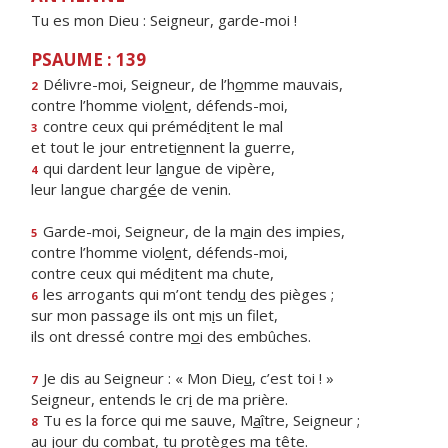
Tu es mon Dieu : Seigneur, garde-moi !
PSAUME : 139
Délivre-moi, Seigneur, de l’h
o
mme mauvais,
2
contre l’homme viol
e
nt, défends-moi,
contre ceux qui préméd
i
tent le mal
3
et tout le jour entreti
e
nnent la guerre,
qui dardent leur l
a
ngue de vipère,
4
leur langue charg
é
e de venin.
Garde-moi, Seigneur, de la m
a
in des impies,
5
contre l’homme viol
e
nt, défends-moi,
contre ceux qui méd
i
tent ma chute,
les arrogants qui m’ont tend
u
des pièges ;
6
sur mon passage ils ont m
i
s un filet,
ils ont dressé contre m
o
i des embûches.
Je dis au Seigneur : « Mon Die
u
, c’est toi ! »
7
Seigneur, entends le cr
i
de ma prière.
Tu es la force qui me sauve, M
a
ître, Seigneur ;
8
au jour du combat, tu prot
è
ges ma tête.