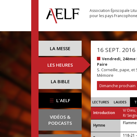
Association Épiscopale Lit
pour les pays Francophon
LA MESSE
16 SEPT. 2016
Vendredi, 24ème
Paire
LES HEURES
S. Corneille, pape, et
Mémoire
LA BIBLE
Dimanche prochain
L'AELF
LECTURES
LAUDES
T
V/ Dieu,
Introduction
R/ Seign
VIDÉOS &
PODCASTS
Flamme 
...
Hymne
118-21 —