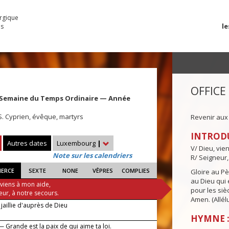
urgique
le
es
OFFICE
 Semaine du Temps Ordinaire — Année
 S. Cyprien, évêque, martyrs
Revenir aux
INTROD
Autres dates
Luxembourg
|
V/ Dieu, vie
Note sur les calendriers
R/ Seigneur,
IERCE
SEXTE
NONE
VÊPRES
COMPLIES
Gloire au Pèr
au Dieu qui e
 viens à mon aide,
pour les siè
eur, à notre secours.
Amen. (Allélu
jaillie d'auprès de Dieu
HYMNE :
 Grande est la paix de qui aime ta loi.