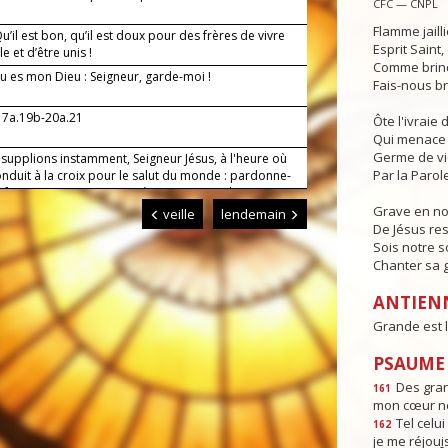
CFC — CNPL
Flamme jaill
’il est bon, qu’il est doux pour des frères de vivre
Esprit Saint
 et d’être unis !
Comme brind
u es mon Dieu : Seigneur, garde-moi !
Fais-nous br
17a.19b-20a.21
Ôte l'ivraie
Qui menace 
Germe de v
 supplions instamment, Seigneur Jésus, à l'heure où
Par la Parole
onduit à la croix pour le salut du monde : pardonne-
s fautes commises et protège-nous pour l'avenir. Toi
es pour les siècles des siècles. Amen.
Grave en n
veille
lendemain
De Jésus res
Sois notre s
Chanter sa g
ANTIEN
Grande est l
PSAUME :
Des gra
161
mon cœur ne
Tel celui 
162
je me réjou
i