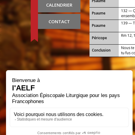
Psaume
CALENDRIER
132 — Qu
Psaume
ensemble
CONTACT
139 — T
Psaume
Rm 12, 
Péricope
Nous te
Conclusion
tu fus c
nous le
qui règn