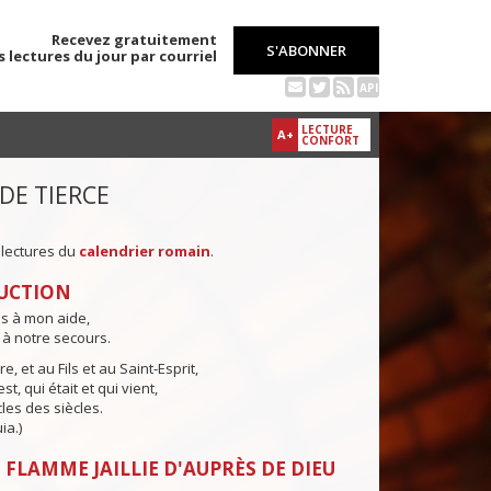
Recevez gratuitement
S'ABONNER
s lectures du jour par courriel
API
LECTURE
A+
CONFORT
 DE TIERCE
 lectures du
calendrier romain
.
UCTION
ns à mon aide,
 à notre secours.
e, et au Fils et au Saint-Esprit,
st, qui était et qui vient,
cles des siècles.
ia.)
 FLAMME JAILLIE D'AUPRÈS DE DIEU