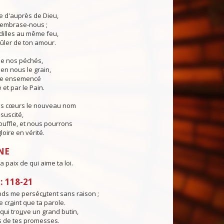
ie d'auprès de Dieu,
, embrase-nous ;
illes au même feu,
ûler de ton amour.
 de nos péchés,
en nous le grain,
ie ensemencé
 et par le Pain.
os cœurs le nouveau nom
suscité,
ouffle, et nous pourrons
loire en vérité.
NE
a paix de qui aime ta loi.
 118-21
nds me perséc
u
tent sans raison ;
 cr
a
int que ta parole.
qui tro
u
ve un grand butin,
s de tes promesses.