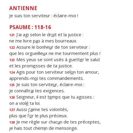
ANTIENNE
Je suis ton serviteur : éclaire-moi !
PSAUME : 118-16
J’ai agi selon le dr
o
it et la justice :
121
ne me livre p
a
s à mes bourreaux.
Assure le bonhe
u
r de ton serviteur :
122
que les orgueille
u
x ne me tourmentent plus !
Mes yeux se sont usés à guett
e
r le salut
123
et les prom
e
sses de ta justice.
Agis pour ton serviteur sel
o
n ton amour,
124
apprends-m
o
i tes commandements.
Je suis ton servite
u
r, éclaire-moi :
125
je connaîtr
a
i tes exigences.
Seigneur, il est t
e
mps que tu agisses :
126
on a viol
é
ta loi.
Aussi j’
a
ime tes volontés,
127
plus que l’
o
r le plus précieux.
Je me règle sur chac
u
n de tes préceptes,
128
je hais tout chem
i
n de mensonge.