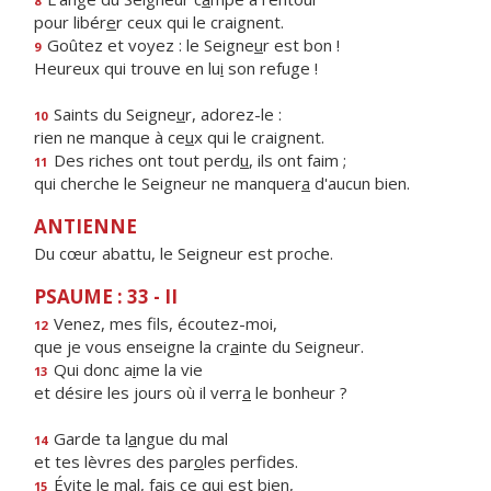
8
pour libér
e
r ceux qui le craignent.
Goûtez et voyez : le Seigne
u
r est bon !
9
Heureux qui trouve en lu
i
son refuge !
Saints du Seigne
u
r, adorez-le :
10
rien ne manque à ce
u
x qui le craignent.
Des riches ont tout perd
u
, ils ont faim ;
11
qui cherche le Seigneur ne manquer
a
d'aucun bien.
ANTIENNE
Du cœur abattu, le Seigneur est proche.
PSAUME : 33 - II
Venez, mes f
ls, écoutez-moi,
12
que je vous enseigne la cr
a
inte du Seigneur.
Qui donc a
i
me la vie
13
et désire les jours où il verr
a
le bonheur ?
Garde ta l
a
ngue du mal
14
et tes lèvres des par
o
les perfides.
Évite le mal, f
a
is ce qui est bien,
15