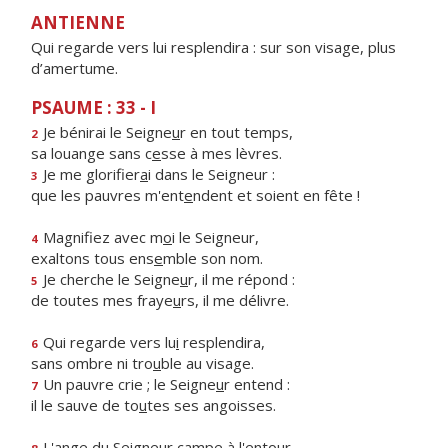
ANTIENNE
Qui regarde vers lui resplendira : sur son visage, plus
d’amertume.
PSAUME : 33 - I
Je bénirai le Seigne
u
r en tout temps,
2
sa louange sans c
e
sse à mes lèvres.
Je me glorifier
a
i dans le Seigneur :
3
que les pauvres m'ent
e
ndent et soient en fête !
Magnifiez avec m
o
i le Seigneur,
4
exaltons tous ens
e
mble son nom.
Je cherche le Seigne
u
r, il me répond :
5
de toutes mes fraye
u
rs, il me délivre.
Qui regarde vers lu
i
resplendira,
6
sans ombre ni tro
u
ble au visage.
Un pauvre crie ; le Seigne
u
r entend :
7
il le sauve de to
u
tes ses angoisses.
L'ange du Seigneur c
a
mpe à l'entour