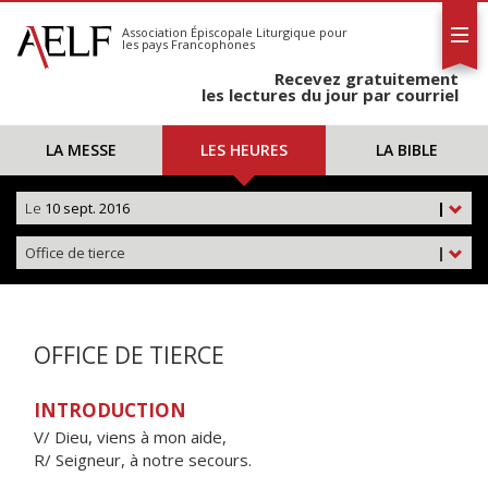
L'AELF
S'abonner
Association Épiscopale Liturgique
pour
les pays Francophones
Calendrier
Recevez gratuitement
Contact
les lectures du jour par courriel
LA MESSE
LES HEURES
LA BIBLE
Le
10 sept. 2016
|
Office de tierce
|
OFFICE DE TIERCE
INTRODUCTION
V/ Dieu, viens à mon aide,
R/ Seigneur, à notre secours.