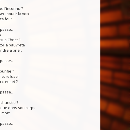
e l'inconnu ?
ser mourir la voix
a foi ?
passe...
u
ésus Christ ?
toi la pauvreté
ndre à prier.
passe...
purifie ?
r et refuser
u creuset ?
passe...
haristie ?
i que dans son corps
a mort.
passe...