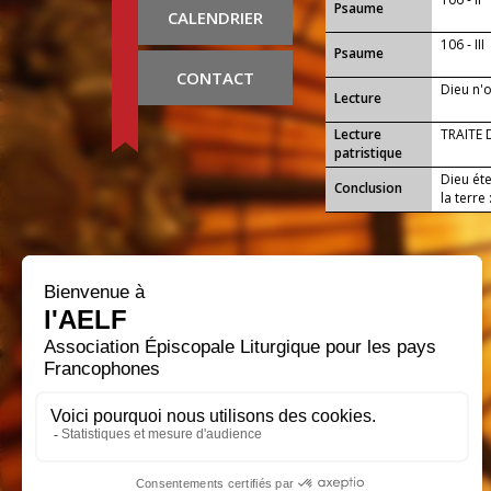
Psaume
CALENDRIER
106 - III
Psaume
CONTACT
Dieu n'
Lecture
Lecture
TRAITE 
patristique
Dieu éte
Conclusion
la terre