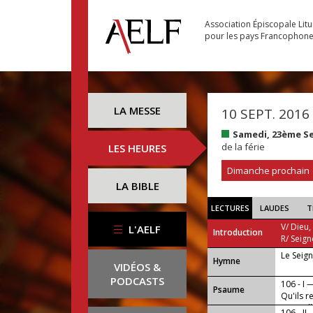
Association Épiscopale Lit
pour les pays Francophon
LA MESSE
10 SEPT. 2016
Samedi, 23ème S
de la férie
LES HEURES
Dimanche prochain
LA BIBLE
LECTURES
LAUDES
T
V/ Dieu,
L'AELF
Introduction
R/ Seign
Le Seig
...
Hymne
VIDÉOS &
PODCASTS
106 - I 
Psaume
Qu'ils 
merveil
106 - II