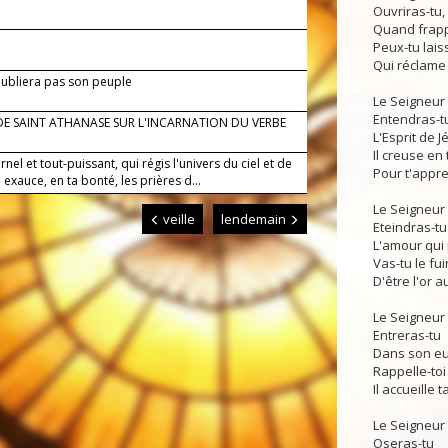
Ouvriras-tu,
Quand frapp
Peux-tu lais
Qui réclame t
oubliera pas son peuple
Le Seigneur 
Entendras-t
DE SAINT ATHANASE SUR L'INCARNATION DU VERBE
L'Esprit de J
Il creuse en 
rnel et tout-puissant, qui régis l'univers du ciel et de
Pour t'appre
 : exauce, en ta bonté, les prières d...
Le Seigneur 
veille
lendemain
Eteindras-tu
L'amour qui 
Vas-tu le fui
D'être l'or a
Le Seigneur 
Entreras-tu
Dans son euc
Rappelle-to
Il accueille t
Le Seigneur 
Oseras-tu