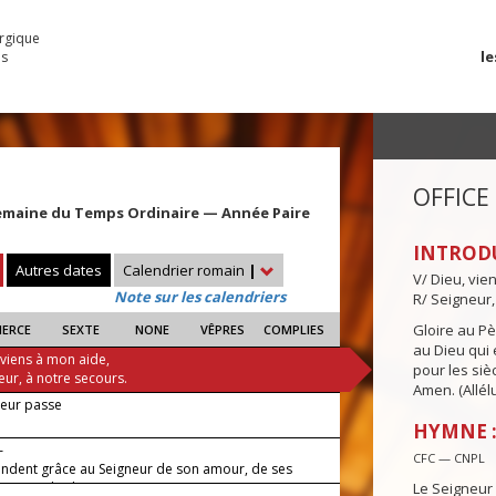
urgique
le
es
OFFICE
emaine du Temps Ordinaire — Année Paire
INTROD
Autres dates
Calendrier romain
|
V/ Dieu, vie
Note sur les calendriers
R/ Seigneur,
Gloire au Pèr
IERCE
SEXTE
NONE
VÊPRES
COMPLIES
au Dieu qui e
 viens à mon aide,
pour les siè
eur, à notre secours.
Amen. (Allélu
neur passe
HYMNE :
—
CFC — CNPL
rendent grâce au Seigneur de son amour, de ses
les pour les hommes.
Le Seigneur 