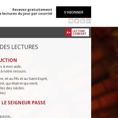
Recevez gratuitement
S'ABONNER
s lectures du jour par courriel
API
LECTURE
A+
CONFORT
 DES LECTURES
UCTION
ns à mon aide,
 à notre secours.
e, et au Fils et au Saint-Esprit,
st, qui était et qui vient,
cles des siècles.
ia.)
 LE SEIGNEUR PASSE
passe...