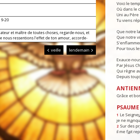
Voici le temp
Où dans le c
Uni au Père e
19-20
Tu viens rép
Que notre l
éateur et maître de toutes choses, regarde-nous, et
Que notre vi
e nous ressentions l'effet de ton amour, accorde-
S'enflammen
 te servir avec un cœur sans partage.
Pour tous l
veille
lendemain
Exauce-nous
Par Jésus Chr
Qui règne av
Depuis toujo
ANTIEN
Grâce et bo
PSAUME 
Le Seigne
1
je ne m
a
nqu
Sur des pr
2
il me f
a
it re