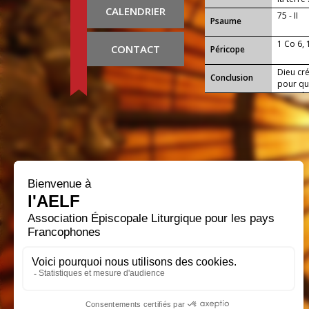
CALENDRIER
75 - II
Psaume
1 Co 6, 
CONTACT
Péricope
Dieu cr
Conclusion
pour qu
nous de