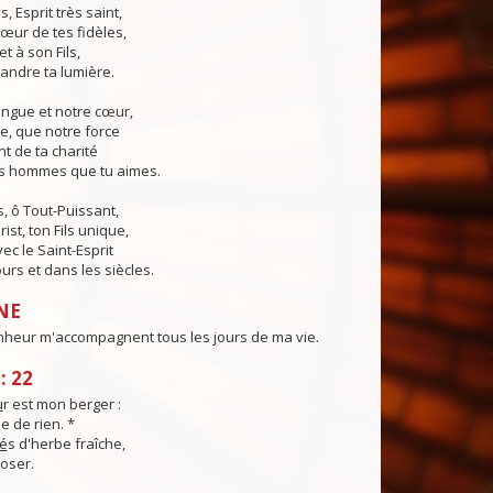
s, Esprit très saint,
œur de tes fidèles,
t à son Fils,
andre ta lumière.
angue et notre cœur,
e, que notre force
t de ta charité
es hommes que tu aimes.
, ô Tout-Puissant,
ist, ton Fils unique,
ec le Saint-Esprit
urs et dans les siècles.
NE
nheur m'accompagnent tous les jours de ma vie.
: 22
u
r est mon berger :
e de rien. *
é
s d'herbe fraîche,
poser.