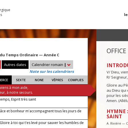
urgique
le
es
OFFICE
du Temps Ordinaire — Année C
Autres dates
Calendrier romain
|
INTROD
Note sur les calendriers
V/ Dieu, vie
R/ Seigneur,
IERCE
SEXTE
NONE
VÊPRES
COMPLIES
Gloire au Pèr
 viens à mon aide,
au Dieu qui e
eur, à notre secours.
pour les siè
 temps, Esprit très saint
Amen. (Allélu
HYMNE :
âce et bonheur m'accompagnent tous les jours de
SAINT
 Gloire à toi qui t'es levé pour sauver les humbles de
A. Rivière — 
!