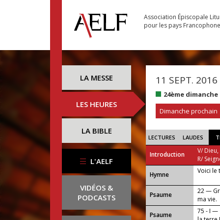
Association Épiscopale Lit
pour les pays Francophon
LA MESSE
11 SEPT. 2016
24ème dimanche 
LES HEURES
Dimanche prochain
LA BIBLE
LECTURES
LAUDES
T
V/ Dieu,
Introduction
R/ Seign
L'AELF
Voici le
...
Hymne
VIDÉOS &
22 — Gr
Psaume
PODCASTS
ma vie.
75 - I —
Psaume
la terre 