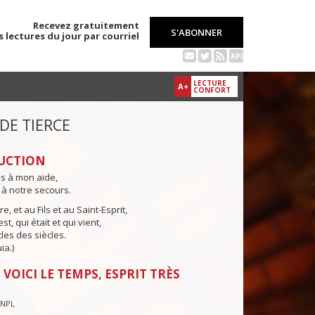
Recevez gratuitement
S'ABONNER
s lectures du jour par courriel
API
LECTURE
A+
CONFORT
 DE TIERCE
UCTION
ns à mon aide,
 à notre secours.
e, et au Fils et au Saint-Esprit,
st, qui était et qui vient,
cles des siècles.
ia.)
 VOICI LE TEMPS, ESPRIT TRÈS
CNPL