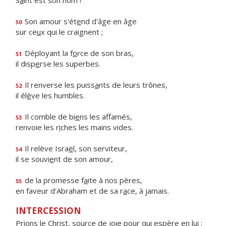
S
a
int est son nom !
Son amour s'ét
e
nd d'âge en âge
50
sur ce
u
x qui le craignent ;
Déployant la f
o
rce de son bras,
51
il disp
e
rse les superbes.
Il renverse les puiss
a
nts de leurs trônes,
52
il él
è
ve les humbles.
Il comble de bi
e
ns les affamés,
53
renvoie les r
i
ches les mains vides.
Il relève Isra
ë
l, son serviteur,
54
il se souvi
e
nt de son amour,
de la promesse f
a
ite à nos pères,
55
en faveur d'Abraham et de sa r
a
ce, à jamais.
INTERCESSION
Prions le Christ, source de joie pour qui espère en lui :