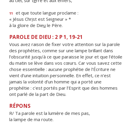
au ciel, sur t
e
rre et aux enfers,
et que toute langue proclame :
11
« Jésus Chr
i
st est Seigneur » *
à la gloire de Die
u
le Père.
PAROLE DE DIEU : 2 P 1, 19-21
Vous avez raison de fixer votre attention sur la parole
des prophètes, comme sur une lampe brillant dans
l’obscurité jusqu’à ce que paraisse le jour et que l’étoile
du matin se lève dans vos cœurs. Car vous savez cette
chose essentielle : aucune prophétie de l’Écriture ne
vient d’une intuition personnelle. En effet, ce n’est
jamais la volonté d’un homme qui a porté une
prophétie : c’est portés par l’Esprit que des hommes
ont parlé de la part de Dieu.
RÉPONS
R/ Ta parole est la lumière de mes pas,
la lampe de ma route.