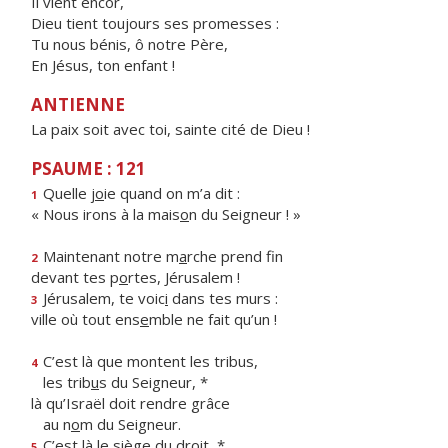
Il vient encor,
Dieu tient toujours ses promesses :
Tu nous bénis, ô notre Père,
En Jésus, ton enfant !
ANTIENNE
La paix soit avec toi, sainte cité de Dieu !
PSAUME : 121
Quelle j
o
ie quand on m’a dit :
1
« Nous irons à la mais
o
n du Seigneur ! »
Maintenant notre m
a
rche prend fin
2
devant tes p
o
rtes, Jérusalem !
Jérusalem, te voic
i
dans tes murs :
3
ville où tout ens
e
mble ne fait qu’un !
C’est là que montent les tribus,
4
les trib
u
s du Seigneur, *
là qu’Israël doit rendre grâce
au n
o
m du Seigneur.
C’est là le si
è
ge du droit, *
5