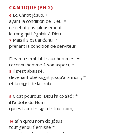
CANTIQUE (PH 2)
Le Christ Jésus, +
6
ayant la conditi
o
n de Dieu, *
ne retint pas jalousement
le rang qui l'égal
a
it à Dieu.
Mais il s'
e
st anéanti, *
7
prenant la conditi
o
n de serviteur.
Devenu semblable aux hommes, +
reconnu h
o
mme à son aspect, *
il s'
e
st abaissé,
8
devenant obéiss
a
nt jusqu'à la mort, *
et la m
o
rt de la croix.
C'est pourquoi Die
u
l'a exalté : *
9
il l'a doté du Nom
qui est au-dess
u
s de tout nom,
afin qu'au nom de Jésus
10
tout geno
u
fléchisse *