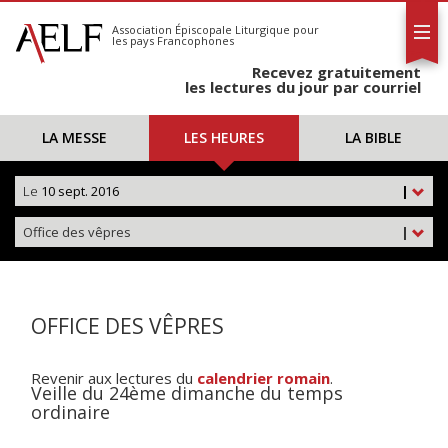
L'AELF
S'abonner
Association Épiscopale Liturgique
pour
les pays Francophones
Calendrier
Recevez gratuitement
Contact
les lectures du jour par courriel
LA MESSE
LES HEURES
LA BIBLE
Le
10 sept. 2016
|
Office des vêpres
|
OFFICE DES VÊPRES
Revenir aux lectures du
calendrier romain
.
Veille du 24ème dimanche du temps
ordinaire