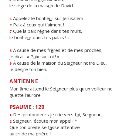
le siège de la mais
o
n de David.
Appelez le bonhe
u
r sur Jérusalem :
6
« P
a
ix à ceux qui t’aiment !
Que la paix r
è
gne dans tes murs,
7
le bonhe
u
r dans tes palais ! »
À cause de mes fr
è
res et de mes proches,
8
je dirai : « P
a
ix sur toi ! »
À cause de la maison du Seigne
u
r notre Dieu,
9
je dés
i
re ton bien.
ANTIENNE
Mon âme attend le Seigneur plus qu'un veilleur ne
guette l'aurore.
PSAUME : 129
Des profondeurs je crie vers t
o
i, Seigneur,
1
Seigneur, éco
u
te mon appel ! *
2
Que ton oreille se f
a
sse attentive
au cr
i
de ma prière !