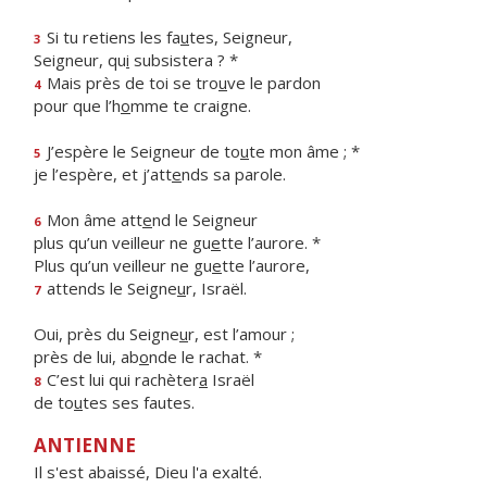
Si tu retiens les fa
u
tes, Seigneur,
3
Seigneur, qu
i
subsistera ? *
Mais près de toi se tro
u
ve le pardon
4
pour que l’h
o
mme te craigne.
J’espère le Seigneur de to
u
te mon âme ; *
5
je l’espère, et j’att
e
nds sa parole.
Mon âme att
e
nd le Seigneur
6
plus qu’un veilleur ne gu
e
tte l’aurore. *
Plus qu’un veilleur ne gu
e
tte l’aurore,
attends le Seigne
u
r, Israël.
7
Oui, près du Seigne
u
r, est l’amour ;
près de lui, ab
o
nde le rachat. *
C’est lui qui rachèter
a
Israël
8
de to
u
tes ses fautes.
ANTIENNE
Il s'est abaissé, Dieu l'a exalté.