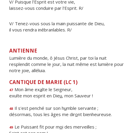
V/ Puisque l'Esprit est votre vie,
laissez-vous conduire par l'Esprit. R/
V/ Tenez-vous sous la main puissante de Dieu,
il vous rendra inébranlables. R/
ANTIENNE
Lumière du monde, ô Jésus Christ, par toi la nuit
resplendit comme le jour, la nuit même est lumière pour
notre joie, alléluia.
CANTIQUE DE MARIE (LC 1)
Mon âme ex
a
lte le Seigneur,
47
exulte mon esprit en Die
u
, mon Sauveur !
Il s'est penché sur son h
u
mble servante ;
48
désormais, tous les âges me dir
o
nt bienheureuse.
Le Puissant fit pour m
o
i des merveilles ;
49