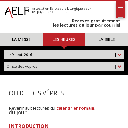
L'AELF
S'abonner
Association Épiscopale Liturgique
pour
les pays Francophones
Calendrier
Recevez gratuitement
Contact
les lectures du jour par courriel
LA MESSE
LES HEURES
LA BIBLE
Le
9 sept. 2016
|
Office des vêpres
|
OFFICE DES VÊPRES
Revenir aux lectures du
calendrier romain
.
du jour
INTRODUCTION