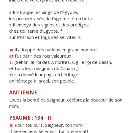
Il a frappé les aîn
é
s de l’Égypte,
8
les premiers-nés de l’h
o
mme et du bétail.
Il envoya des signes et des prodiges,
9
chez toi, t
e
rre d’Égypte, *
sur Pharaon et to
u
s ses serviteurs.
Il a frappé des nati
o
ns en grand nombre
10
et fait périr des r
o
is valeureux :
(Séhon, le roi des Amorites, Og, le r
o
i de Basan,
11
et tous les roya
u
mes de Canaan ;)
il a donné leur pays en héritage,
12
en héritage à Israël, son peuple.
ANTIENNE
Louez la bonté du Seigneur, célébrez la douceur de son
nom.
PSAUME : 134 - II
Pour toujours, Seigne
u
r, ton nom !
13
D’âge en âge, Seigne
u
r, ton mémorial !