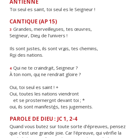
ANTIENNE
Toi seul es saint, toi seul es le Seigneur !
CANTIQUE (AP 15)
Grandes, merveille
u
ses, tes œuvres,
3
Seigneur, Die
u
de l'univers !
Ils sont justes, ils sont vr
a
is, tes chemins,
R
o
i des nations.
Qui ne te craindr
a
it, Seigneur ?
4
À ton nom, qu
i
ne rendrait gloire ?
Oui, toi seul es saint ! +
Oui, toutes les nations viendront
et se prosterner
o
nt devant toi ; *
oui, ils sont manifest
é
s, tes jugements.
PAROLE DE DIEU : JC 1, 2-4
Quand vous butez sur toute sorte d’épreuves, pensez
que c’est une grande joie. Car l’épreuve, qui vérifie la