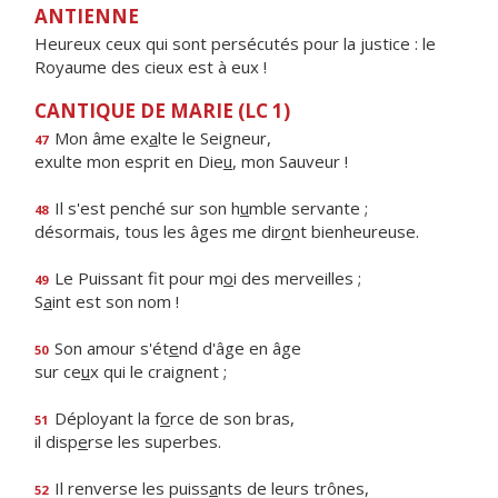
ANTIENNE
Heureux ceux qui sont persécutés pour la justice : le
Royaume des cieux est à eux !
CANTIQUE DE MARIE (LC 1)
Mon âme ex
a
lte le Seigneur,
47
exulte mon esprit en Die
u
, mon Sauveur !
Il s'est penché sur son h
u
mble servante ;
48
désormais, tous les âges me dir
o
nt bienheureuse.
Le Puissant fit pour m
o
i des merveilles ;
49
S
a
int est son nom !
Son amour s'ét
e
nd d'âge en âge
50
sur ce
u
x qui le craignent ;
Déployant la f
o
rce de son bras,
51
il disp
e
rse les superbes.
Il renverse les puiss
a
nts de leurs trônes,
52