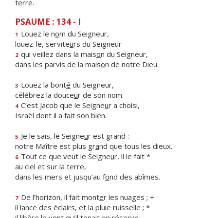
terre.
PSAUME : 134 - I
Louez le n
o
m du Seigneur,
1
louez-le, servite
u
rs du Seigneur
qui veillez dans la mais
o
n du Seigneur,
2
dans les parvis de la mais
o
n de notre Dieu.
Louez la bont
é
du Seigneur,
3
célébrez la douce
u
r de son nom.
C’est Jacob que le Seigne
u
r a choisi,
4
Israël dont il a f
a
it son bien.
Je le sais, le Seigne
u
r est grand :
5
notre Maître est plus gr
a
nd que tous les dieux.
Tout ce que veut le Seigne
u
r, il le fait *
6
au ciel et sur la terre,
dans les mers et jusqu’au f
o
nd des abîmes.
De l’horizon, il fait mont
e
r les nuages ; +
7
il lance des éclairs, et la plu
i
e ruisselle ; *
il libère le vent qu’il ten
a
it en réserve.