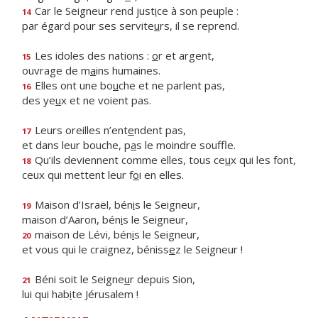
Car le Seigneur rend just
i
ce à son peuple :
14
par égard pour ses servite
u
rs, il se reprend.
Les idoles des nations :
o
r et argent,
15
ouvrage de m
a
ins humaines.
Elles ont une bo
u
che et ne parlent pas,
16
des ye
u
x et ne voient pas.
Leurs oreilles n’ent
e
ndent pas,
17
et dans leur bouche, p
a
s le moindre souffle.
Qu’ils deviennent comme elles, tous ce
u
x qui les font,
18
ceux qui mettent leur f
o
i en elles.
Maison d’Israël, bén
i
s le Seigneur,
19
maison d’Aaron, bén
i
s le Seigneur,
maison de Lévi, bén
i
s le Seigneur,
20
et vous qui le craignez, béniss
e
z le Seigneur !
Béni soit le Seigne
u
r depuis Sion,
21
lui qui hab
i
te Jérusalem !