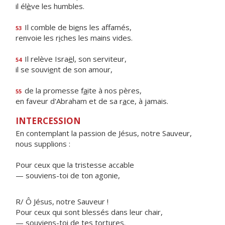
il él
è
ve les humbles.
Il comble de bi
e
ns les affamés,
53
renvoie les r
i
ches les mains vides.
Il relève Isra
ë
l, son serviteur,
54
il se souvi
e
nt de son amour,
de la promesse f
a
ite à nos pères,
55
en faveur d'Abraham et de sa r
a
ce, à jamais.
INTERCESSION
En contemplant la passion de Jésus, notre Sauveur,
nous supplions :
Pour ceux que la tristesse accable
— souviens-toi de ton agonie,
R/ Ô Jésus, notre Sauveur !
Pour ceux qui sont blessés dans leur chair,
— souviens-toi de tes tortures.