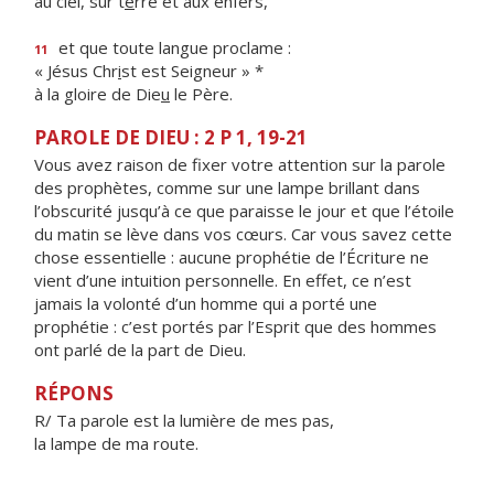
au ciel, sur t
e
rre et aux enfers,
et que toute langue proclame :
11
« Jésus Chr
i
st est Seigneur » *
à la gloire de Die
u
le Père.
PAROLE DE DIEU : 2 P 1, 19-21
Vous avez raison de fixer votre attention sur la parole
des prophètes, comme sur une lampe brillant dans
l’obscurité jusqu’à ce que paraisse le jour et que l’étoile
du matin se lève dans vos cœurs. Car vous savez cette
chose essentielle : aucune prophétie de l’Écriture ne
vient d’une intuition personnelle. En effet, ce n’est
jamais la volonté d’un homme qui a porté une
prophétie : c’est portés par l’Esprit que des hommes
ont parlé de la part de Dieu.
RÉPONS
R/ Ta parole est la lumière de mes pas,
la lampe de ma route.