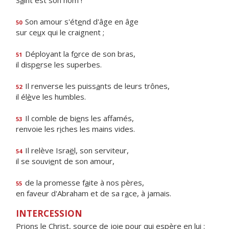
S
a
int est son nom !
Son amour s'ét
e
nd d'âge en âge
50
sur ce
u
x qui le craignent ;
Déployant la f
o
rce de son bras,
51
il disp
e
rse les superbes.
Il renverse les puiss
a
nts de leurs trônes,
52
il él
è
ve les humbles.
Il comble de bi
e
ns les affamés,
53
renvoie les r
i
ches les mains vides.
Il relève Isra
ë
l, son serviteur,
54
il se souvi
e
nt de son amour,
de la promesse f
a
ite à nos pères,
55
en faveur d'Abraham et de sa r
a
ce, à jamais.
INTERCESSION
Prions le Christ, source de joie pour qui espère en lui :