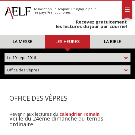
L'AELF
S'abonner
Association Épiscopale Liturgique
pour
les pays Francophones
Calendrier
Recevez gratuitement
Contact
les lectures du jour par courriel
LA MESSE
LES HEURES
LA BIBLE
Le
10 sept. 2016
|
Office des vêpres
|
OFFICE DES VÊPRES
Revenir aux lectures du
calendrier romain
.
Veille du 24ème dimanche du temps
ordinaire