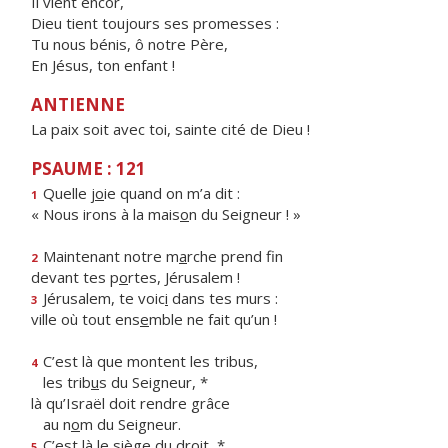
Il vient encor,
Dieu tient toujours ses promesses :
Tu nous bénis, ô notre Père,
En Jésus, ton enfant !
ANTIENNE
La paix soit avec toi, sainte cité de Dieu !
PSAUME : 121
Quelle j
o
ie quand on m’a dit :
1
« Nous irons à la mais
o
n du Seigneur ! »
Maintenant notre m
a
rche prend fin
2
devant tes p
o
rtes, Jérusalem !
Jérusalem, te voic
i
dans tes murs :
3
ville où tout ens
e
mble ne fait qu’un !
C’est là que montent les tribus,
4
les trib
u
s du Seigneur, *
là qu’Israël doit rendre grâce
au n
o
m du Seigneur.
C’est là le si
è
ge du droit, *
5