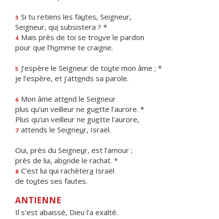
Si tu retiens les fa
u
tes, Seigneur,
3
Seigneur, qu
i
subsistera ? *
Mais près de toi se tro
u
ve le pardon
4
pour que l’h
o
mme te craigne.
J’espère le Seigneur de to
u
te mon âme ; *
5
je l’espère, et j’att
e
nds sa parole.
Mon âme att
e
nd le Seigneur
6
plus qu’un veilleur ne gu
e
tte l’aurore. *
Plus qu’un veilleur ne gu
e
tte l’aurore,
attends le Seigne
u
r, Israël.
7
Oui, près du Seigne
u
r, est l’amour ;
près de lui, ab
o
nde le rachat. *
C’est lui qui rachèter
a
Israël
8
de to
u
tes ses fautes.
ANTIENNE
Il s'est abaissé, Dieu l'a exalté.