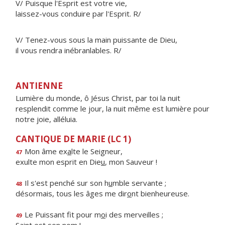
V/ Puisque l'Esprit est votre vie,
laissez-vous conduire par l'Esprit. R/
V/ Tenez-vous sous la main puissante de Dieu,
il vous rendra inébranlables. R/
ANTIENNE
Lumière du monde, ô Jésus Christ, par toi la nuit
resplendit comme le jour, la nuit même est lumière pour
notre joie, alléluia.
CANTIQUE DE MARIE (LC 1)
Mon âme ex
a
lte le Seigneur,
47
exulte mon esprit en Die
u
, mon Sauveur !
Il s'est penché sur son h
u
mble servante ;
48
désormais, tous les âges me dir
o
nt bienheureuse.
Le Puissant fit pour m
o
i des merveilles ;
49