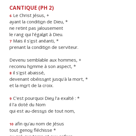
CANTIQUE (PH 2)
Le Christ Jésus, +
6
ayant la conditi
o
n de Dieu, *
ne retint pas jalousement
le rang qui l'égal
a
it à Dieu.
Mais il s'
e
st anéanti, *
7
prenant la conditi
o
n de serviteur.
Devenu semblable aux hommes, +
reconnu h
o
mme à son aspect, *
il s'
e
st abaissé,
8
devenant obéiss
a
nt jusqu'à la mort, *
et la m
o
rt de la croix.
C'est pourquoi Die
u
l'a exalté : *
9
il l'a doté du Nom
qui est au-dess
u
s de tout nom,
afin qu'au nom de Jésus
10
tout geno
u
fléchisse *