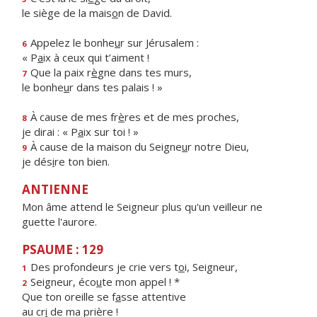
le siège de la mais
o
n de David.
Appelez le bonhe
u
r sur Jérusalem :
6
« P
a
ix à ceux qui t’aiment !
Que la paix r
è
gne dans tes murs,
7
le bonhe
u
r dans tes palais ! »
À cause de mes fr
è
res et de mes proches,
8
je dirai : « P
a
ix sur toi ! »
À cause de la maison du Seigne
u
r notre Dieu,
9
je dés
i
re ton bien.
ANTIENNE
Mon âme attend le Seigneur plus qu'un veilleur ne
guette l'aurore.
PSAUME : 129
Des profondeurs je crie vers t
o
i, Seigneur,
1
Seigneur, éco
u
te mon appel ! *
2
Que ton oreille se f
a
sse attentive
au cr
i
de ma prière !