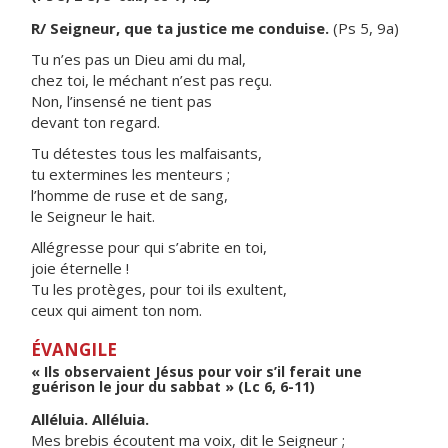
R/ Seigneur, que ta justice me conduise.
(Ps 5, 9a)
Tu n’es pas un Dieu ami du mal,
chez toi, le méchant n’est pas reçu.
Non, l’insensé ne tient pas
devant ton regard.
Tu détestes tous les malfaisants,
tu extermines les menteurs ;
l’homme de ruse et de sang,
le Seigneur le hait.
Allégresse pour qui s’abrite en toi,
joie éternelle !
Tu les protèges, pour toi ils exultent,
ceux qui aiment ton nom.
ÉVANGILE
« Ils observaient Jésus pour voir s’il ferait une
guérison le jour du sabbat » (Lc 6, 6-11)
Alléluia. Alléluia.
Mes brebis écoutent ma voix, dit le Seigneur ;