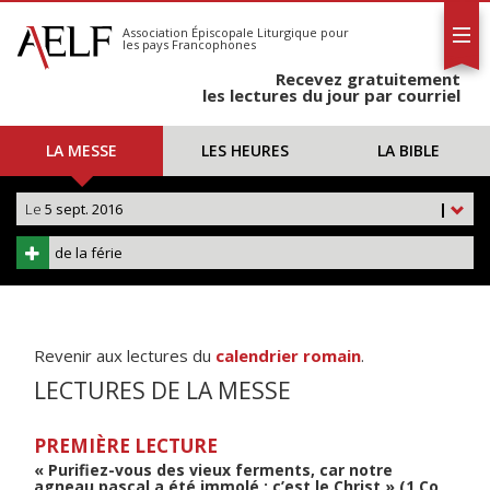
L'AELF
S'abonner
Association Épiscopale Liturgique
pour
les pays Francophones
Calendrier
Recevez gratuitement
Contact
les lectures du jour par courriel
LA MESSE
LES HEURES
LA BIBLE
Le
5 sept. 2016
|
de la férie
Revenir aux lectures du
calendrier romain
.
LECTURES DE LA MESSE
PREMIÈRE LECTURE
« Purifiez-vous des vieux ferments, car notre
agneau pascal a été immolé : c’est le Christ » (1 Co