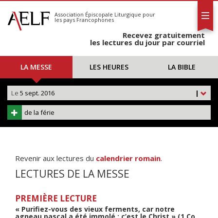
L'AELF
S'abonner
Association Épiscopale Liturgique
pour
les pays Francophones
Calendrier
Recevez gratuitement
Contact
les lectures du jour par courriel
LA MESSE
LES HEURES
LA BIBLE
Le
5 sept. 2016
|
de la férie
Revenir aux lectures du
calendrier romain
.
LECTURES DE LA MESSE
PREMIÈRE LECTURE
« Purifiez-vous des vieux ferments, car notre
agneau pascal a été immolé : c’est le Christ » (1 Co