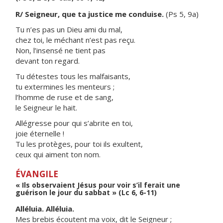
R/ Seigneur, que ta justice me conduise.
(Ps 5, 9a)
Tu n’es pas un Dieu ami du mal,
chez toi, le méchant n’est pas reçu.
Non, l’insensé ne tient pas
devant ton regard.
Tu détestes tous les malfaisants,
tu extermines les menteurs ;
l’homme de ruse et de sang,
le Seigneur le hait.
Allégresse pour qui s’abrite en toi,
joie éternelle !
Tu les protèges, pour toi ils exultent,
ceux qui aiment ton nom.
ÉVANGILE
« Ils observaient Jésus pour voir s’il ferait une
guérison le jour du sabbat » (Lc 6, 6-11)
Alléluia. Alléluia.
Mes brebis écoutent ma voix, dit le Seigneur ;