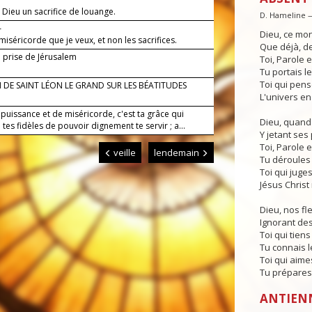
 Dieu un sacrifice de louange.
D. Hameline 
—
Dieu, ce mo
 miséricorde que je veux, et non les sacrifices.
Que déjà, de
a prise de Jérusalem
Toi, Parole
Tu portais l
Toi qui pense
 DE SAINT LÉON LE GRAND SUR LES BÉATITUDES
L'univers en
puissance et de miséricorde, c'est ta grâce qui
Dieu, quand
tes fidèles de pouvoir dignement te servir ; a...
Y jetant ses 
Toi, Parole
veille
lendemain
Tu déroules 
Toi qui juges
Jésus Christ 
Dieu, nos fl
Ignorant de
Toi qui tiens
Tu connais le
Toi qui aimes
Tu prépares
ANTIEN