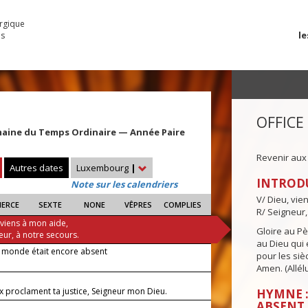
urgique
le
es
OFFICE
maine du Temps Ordinaire — Année Paire
Revenir aux
Autres dates
Luxembourg
|
INTROD
Note sur les calendriers
V/ Dieu, vie
IERCE
SEXTE
NONE
VÊPRES
COMPLIES
R/ Seigneur,
 viens à mon aide,
Gloire au Pèr
eur, à notre secours.
au Dieu qui e
e monde était encore absent
pour les siè
Amen. (Allélu
x proclament ta justice, Seigneur mon Dieu.
HYMNE :
ABSENT