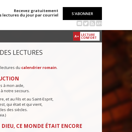
Recevez gratuitement
S'ABONNER
s lectures du jour par courriel
API
LECTURE
A+
CONFORT
 DES LECTURES
 lectures du
calendrier romain
.
UCTION
ns à mon aide,
 à notre secours.
e, et au Fils et au Saint-Esprit,
st, qui était et qui vient,
cles des siècles.
ia.)
 DIEU, CE MONDE ÉTAIT ENCORE