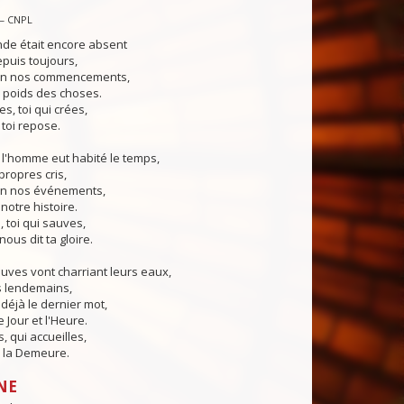
— CNPL
nde était encore absent
puis toujours,
 en nos commencements,
e poids des choses.
s, toi qui crées,
 toi repose.
 l'homme eut habité le temps,
propres cris,
 en nos événements,
notre histoire.
, toi qui sauves,
nous dit ta gloire.
euves vont charriant leurs eaux,
s lendemains,
 déjà le dernier mot,
 Jour et l'Heure.
, qui accueilles,
 la Demeure.
NE