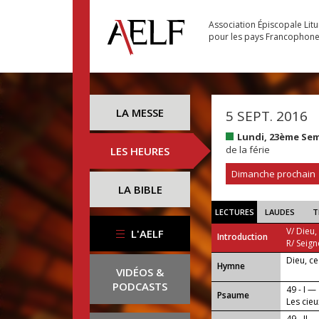
Association Épiscopale Lit
pour les pays Francophon
LA MESSE
5 SEPT. 2016
Lundi, 23ème Se
de la férie
LES HEURES
Dimanche prochain
LA BIBLE
LECTURES
LAUDES
T
V/ Dieu,
L'AELF
Introduction
R/ Seign
Dieu, c
...
Hymne
VIDÉOS &
PODCASTS
49 - I —
Psaume
Les cieu
49 - II —